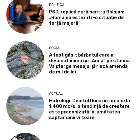
POLITICĂ
PSD, replică dură pentru Bolojan:
„România este într-o situație de
forță majoră”
SOCIAL
A fost găsit bărbatul care a
desenat inima cu „Anna” pe stâncă.
Va șterge mesajul și riscă amendă
de mii de lei
ACTUAL
Hidrologi: Debitul Dunării rămâne la
1.400 mc/s; o tendință de creștere
este preconizată la jumătatea
săptămânii viitoare