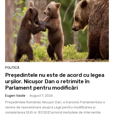
POLITICĂ
Președintele nu este de acord cu legea
urșilor. Nicușor Dan o retrimite în
Parlament pentru modificări
Eugen Vasile
-
August 7, 2026
Președintele României, Nicușor Dan, a transmis Parlamentului o
cerere de reexaminare asupra Legii pentru modificarea și
completarea OUG nr. 81/2021 privind metodele de intervenție