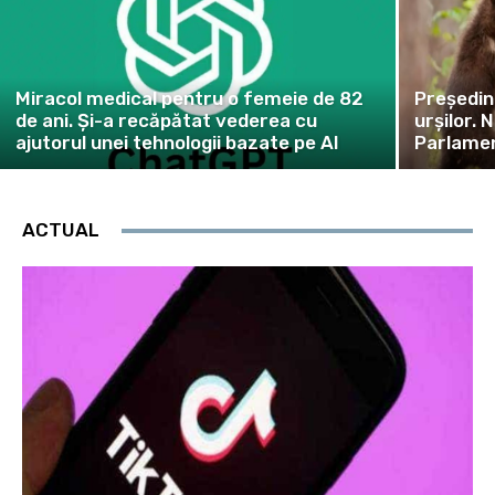
Miracol medical pentru o femeie de 82
Președin
de ani. Și-a recăpătat vederea cu
urșilor. 
ajutorul unei tehnologii bazate pe AI
Parlamen
ACTUAL