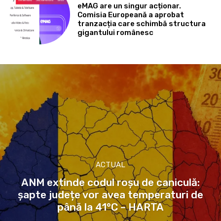
eMAG are un singur acționar.
Comisia Europeană a aprobat
tranzacția care schimbă structura
gigantului românesc
ACTUAL
ANM extinde codul roșu de caniculă:
șapte județe vor avea temperaturi de
până la 41°C – HARTA