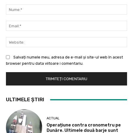
Comentariu:
Nu
Ema
Web
Salvați numele meu, adresa de e-mail și site-ul web în acest
browser pentru data viitoare i comentariu.
ULTIMELE ȘTIRI
ACTUAL
Operațiune contra cronometru pe
Dunăre. Ultimele două barje sunt