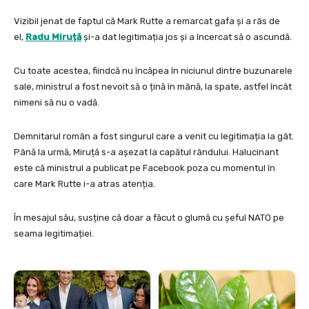
Vizibil jenat de faptul că Mark Rutte a remarcat gafa și a râs de
el,
Radu Miruță
și-a dat legitimația jos și a încercat să o ascundă.
Cu toate acestea, fiindcă nu încăpea în niciunul dintre buzunarele
sale, ministrul a fost nevoit să o țină în mână, la spate, astfel încât
nimeni să nu o vadă.
Demnitarul român a fost singurul care a venit cu legitimația la gât.
Până la urmă, Miruță s-a așezat la capătul rândului. Halucinant
este că ministrul a publicat pe Facebook poza cu momentul în
care Mark Rutte i-a atras atenția.
În mesajul său, susține că doar a făcut o glumă cu șeful NATO pe
seama legitimației.