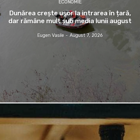
ECONOMIE
Dunărea crește ușor la intrarea în țară,
dar rămâne mult sub media lunii august
Eugen Vasile
-
August 7, 2026