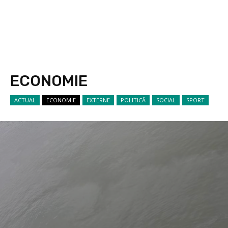
ECONOMIE
ACTUAL
ECONOMIE
EXTERNE
POLITICĂ
SOCIAL
SPORT