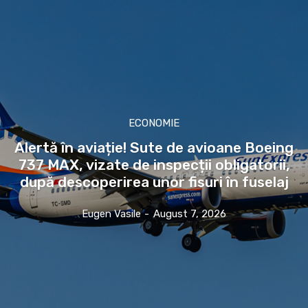
ECONOMIE
Alertă în aviație! Sute de avioane Boeing
737 MAX, vizate de inspecții obligatorii,
după descoperirea unor fisuri în fuselaj
Eugen Vasile
-
August 7, 2026