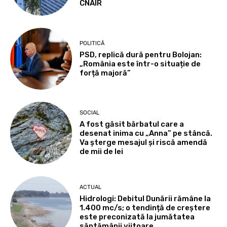
CNAIR
POLITICĂ
PSD, replică dură pentru Bolojan:
„România este într-o situație de
forță majoră”
SOCIAL
A fost găsit bărbatul care a
desenat inima cu „Anna” pe stâncă.
Va șterge mesajul și riscă amendă
de mii de lei
ACTUAL
Hidrologi: Debitul Dunării rămâne la
1.400 mc/s; o tendință de creștere
este preconizată la jumătatea
săptămânii viitoare