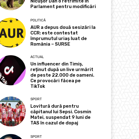
Nicușor Dan o retrimite în
Parlament pentru modificări
POLITICĂ
AUR a depus două sesizări la
CCR: este contestat
împrumutul uriaș luat de
România – SURSE
ACTUAL
Un influencer din Timiș,
reținut după un live urmărit
de peste 22.000 de oameni.
Ce provocări făcea pe
TikTok
SPORT
Lovitură dură pentru
căpitanul lui Sepsi. Cosmin
Matei, suspendat 9 luni de
TAS în cazul de dopaj
SPORT