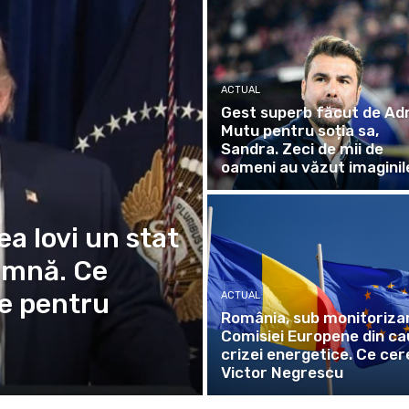
ACTUAL
Gest superb făcut de Ad
Mutu pentru soția sa,
Sandra. Zeci de mii de
oameni au văzut imaginil
a lovi un stat
amnă. Ce
e pentru
ACTUAL
România, sub monitoriza
Comisiei Europene din c
crizei energetice. Ce cer
Victor Negrescu