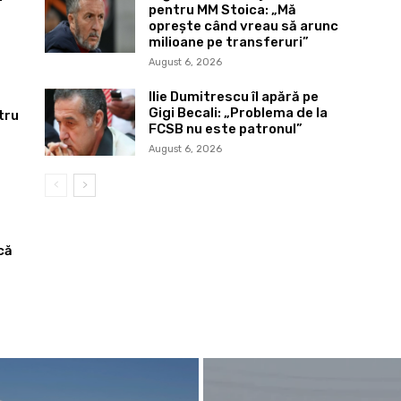
pentru MM Stoica: „Mă
oprește când vreau să arunc
milioane pe transferuri”
August 6, 2026
Ilie Dumitrescu îl apără pe
Gigi Becali: „Problema de la
tru
FCSB nu este patronul”
August 6, 2026
că