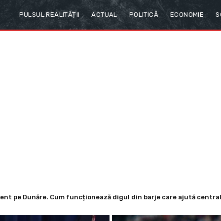
PULSUL REALITĂȚII
ACTUAL
POLITICĂ
ECONOMIE
S
 pe Dunăre. Cum funcționează digul din barje care ajută centrala 
area Comisiei Europene din cauza crizei energetice. Ce cere Victo