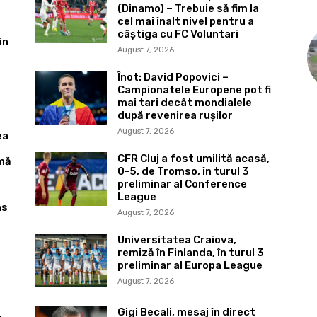
(Dinamo) – Trebuie să fim la
cel mai înalt nivel pentru a
câștiga cu FC Voluntari
ân
August 7, 2026
Înot: David Popovici –
Campionatele Europene pot fi
mai tari decât mondialele
după revenirea rușilor
August 7, 2026
ea
CFR Cluj a fost umilită acasă,
imă
0-5, de Tromso, în turul 3
preliminar al Conference
League
ns
August 7, 2026
Universitatea Craiova,
remiză în Finlanda, în turul 3
preliminar al Europa League
August 7, 2026
Gigi Becali, mesaj în direct
.