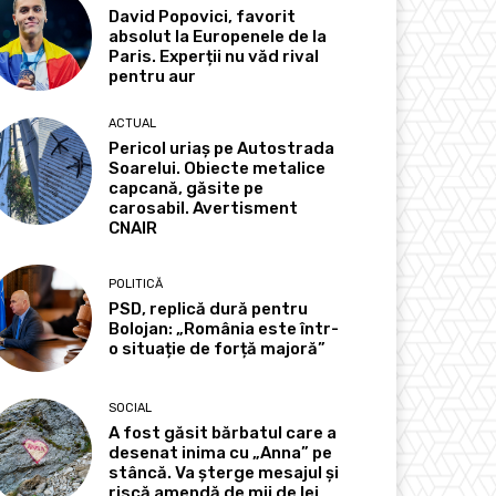
David Popovici, favorit
absolut la Europenele de la
Paris. Experții nu văd rival
pentru aur
ACTUAL
Pericol uriaș pe Autostrada
Soarelui. Obiecte metalice
capcană, găsite pe
carosabil. Avertisment
CNAIR
POLITICĂ
PSD, replică dură pentru
Bolojan: „România este într-
o situație de forță majoră”
SOCIAL
A fost găsit bărbatul care a
desenat inima cu „Anna” pe
stâncă. Va șterge mesajul și
riscă amendă de mii de lei