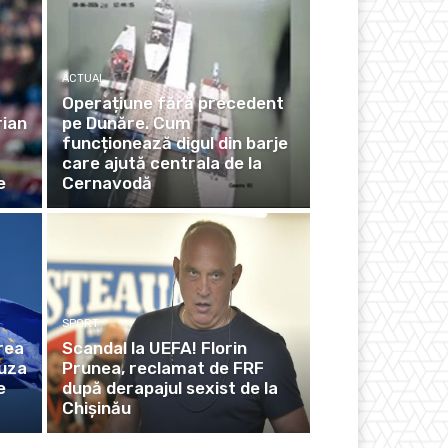
ACTUAL
Operațiune fără precedent
rian
pe Dunăre. Cum
funcționează digul din barje
care ajută centrala de la
e
Cernavodă
SPORT
rea
Scandal la UEFA! Florin
auza
Prunea, reclamat de FRF
e
după derapajul sexist de la
Chișinău