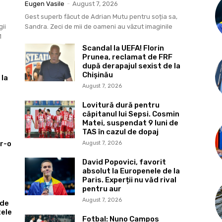
Eugen Vasile
-
August 7, 2026
Gest superb făcut de Adrian Mutu pentru soția sa,
ii
Sandra. Zeci de mii de oameni au văzut imaginile
1
Scandal la UEFA! Florin
Prunea, reclamat de FRF
după derapajul sexist de la
Chișinău
 la
August 7, 2026
Lovitură dură pentru
căpitanul lui Sepsi. Cosmin
Matei, suspendat 9 luni de
TAS în cazul de dopaj
tr-o
August 7, 2026
David Popovici, favorit
absolut la Europenele de la
Paris. Experții nu văd rival
pentru aur
August 7, 2026
 de
tele
Fotbal: Nuno Campos