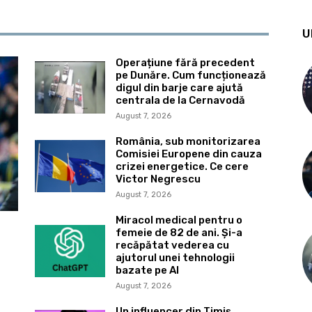
U
Operațiune fără precedent
pe Dunăre. Cum funcționează
digul din barje care ajută
centrala de la Cernavodă
August 7, 2026
România, sub monitorizarea
Comisiei Europene din cauza
crizei energetice. Ce cere
Victor Negrescu
August 7, 2026
Miracol medical pentru o
femeie de 82 de ani. Și-a
recăpătat vederea cu
ajutorul unei tehnologii
bazate pe AI
August 7, 2026
Un influencer din Timiș,