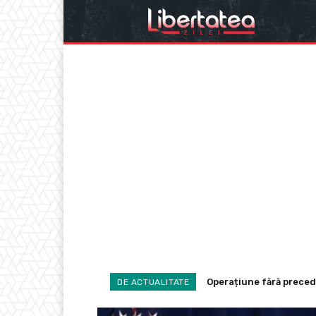
Operațiune fără precedent
România, sub monitoriz
DE ACTUALITATE