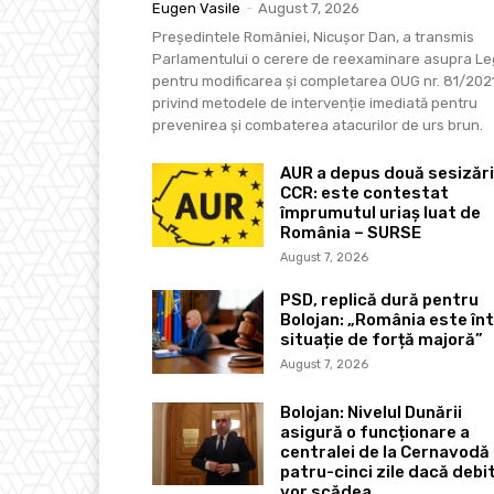
Eugen Vasile
-
August 7, 2026
Președintele României, Nicușor Dan, a transmis
Parlamentului o cerere de reexaminare asupra Leg
pentru modificarea și completarea OUG nr. 81/202
privind metodele de intervenție imediată pentru
prevenirea și combaterea atacurilor de urs brun.
AUR a depus două sesizări
CCR: este contestat
împrumutul uriaș luat de
România – SURSE
August 7, 2026
PSD, replică dură pentru
Bolojan: „România este în
situație de forță majoră”
August 7, 2026
Bolojan: Nivelul Dunării
asigură o funcționare a
centralei de la Cernavodă
patru-cinci zile dacă debi
vor scădea