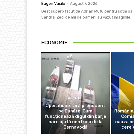
Eugen Vasile
-
August 7, 2026
Gest superb făcut de Adrian Mutu pentru soția sa,
Sandra. Zeci de mii de oameni au văzut imaginile
ECONOMIE
ACTUAL
Operațiune fără precedent
pe Dunăre. Cum
România,
funcționează digul din barje
Comis
care ajută centrala de la
cauza cr
Cernavodă
cere 