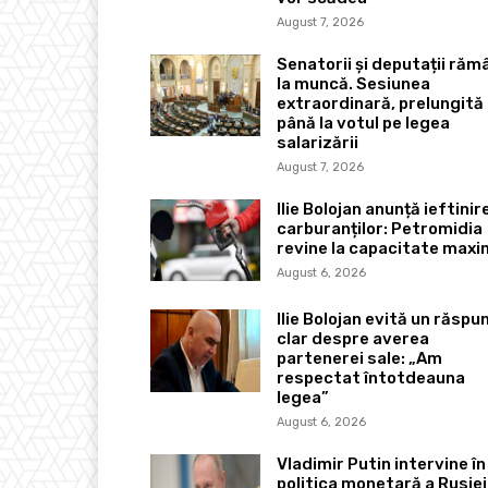
August 7, 2026
Senatorii și deputații răm
la muncă. Sesiunea
extraordinară, prelungită
până la votul pe legea
salarizării
August 7, 2026
Ilie Bolojan anunță ieftinir
carburanților: Petromidia
revine la capacitate max
August 6, 2026
Ilie Bolojan evită un răspu
clar despre averea
partenerei sale: „Am
respectat întotdeauna
legea”
August 6, 2026
Vladimir Putin intervine în
politica monetară a Rusiei