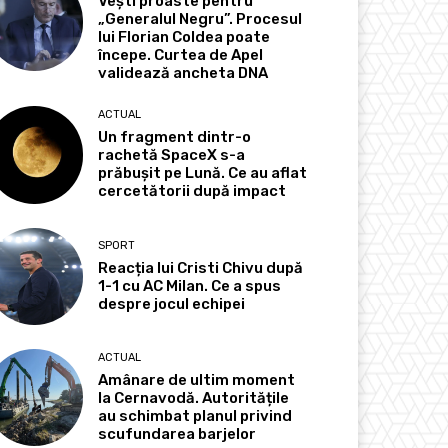
Vești proaste pentru
„Generalul Negru”. Procesul
lui Florian Coldea poate
începe. Curtea de Apel
validează ancheta DNA
ACTUAL
Un fragment dintr-o
rachetă SpaceX s-a
prăbușit pe Lună. Ce au aflat
cercetătorii după impact
SPORT
Reacția lui Cristi Chivu după
1-1 cu AC Milan. Ce a spus
despre jocul echipei
ACTUAL
Amânare de ultim moment
la Cernavodă. Autoritățile
au schimbat planul privind
scufundarea barjelor