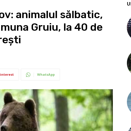
U
fov: animalul sălbatic,
muna Gruiu, la 40 de
rești
interest
WhatsApp