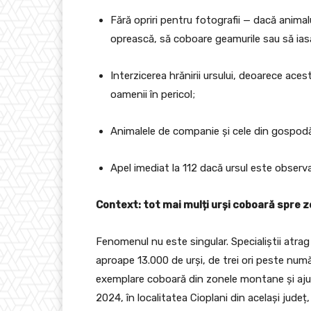
Fără opriri pentru fotografii — dacă animal
oprească, să coboare geamurile sau să iasă
Interzicerea hrănirii ursului, deoarece ac
oamenii în pericol;
Animalele de companie și cele din gospodări
Apel imediat la 112 dacă ursul este observ
Context: tot mai mulți urși coboară spre z
Fenomenul nu este singular. Specialiștii atrag 
aproape 13.000 de urși, de trei ori peste num
exemplare coboară din zonele montane și ajung
2024, în localitatea Cioplani din același jude