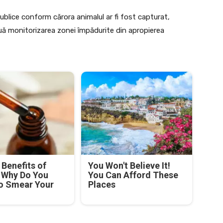
blice conform cărora animalul ar fi fost capturat,
inuă monitorizarea zonei împădurite din apropierea
Benefits of
You Won't Believe It!
! Why Do You
You Can Afford These
o Smear Your
Places