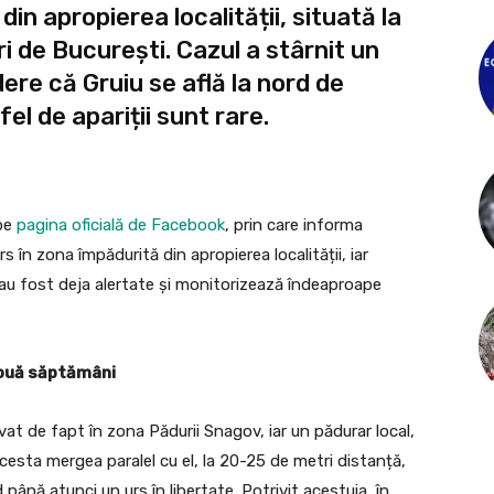
in apropierea localității, situată la
i de București. Cazul a stârnit un
ere că Gruiu se află la nord de
el de apariții sunt rare.
 pe
pagina oficială de Facebook
, prin care informa
s în zona împădurită din apropierea localității, iar
ție au fost deja alertate și monitorizează îndeaproape
 două săptămâni
ervat de fapt în zona Pădurii Snagov, iar un pădurar local,
acesta mergea paralel cu el, la 20-25 de metri distanță,
nă atunci un urs în libertate. Potrivit acestuia, în