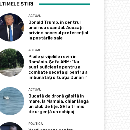
LTIMELE ȘTIRI
ACTUAL
Donald Trump, în centrul
unui nou scandal. Acuzații
privind accesul preferențial
la postările sale
ACTUAL
Ploile și vijeliile revin în
România. Șefa ANM: ”Nu
sunt suficiente pentru a
combate seceta și pentru a
îmbunătăți situația Dunării”
ACTUAL
Bucată de dronă găsită în
mare, la Mamaia, chiar lângă
un club de fițe. SRI a trimis
de urgență un echipaj
POLITICĂ