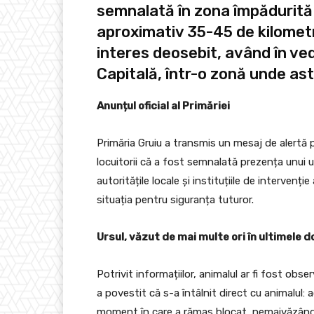
semnalată în zona împădurită d
aproximativ 35-45 de kilometr
interes deosebit, având în ved
Capitală, într-o zonă unde astf
Anunțul oficial al Primăriei
Primăria Gruiu a transmis un mesaj de alertă
locuitorii că a fost semnalată prezența unui ur
autoritățile locale și instituțiile de interven
situația pentru siguranța tuturor.
Ursul, văzut de mai multe ori în ultimele
Potrivit informațiilor, animalul ar fi fost obs
a povestit că s-a întâlnit direct cu animalul: 
moment în care a rămas blocat, nemaivăzând pâ