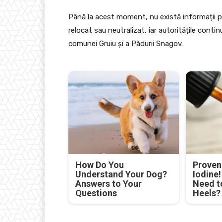
Până la acest moment, nu există informații pu
relocat sau neutralizat, iar autoritățile cont
comunei Gruiu și a Pădurii Snagov.
How Do You
Proven 
Understand Your Dog?
Iodine
Answers to Your
Need t
Questions
Heels?