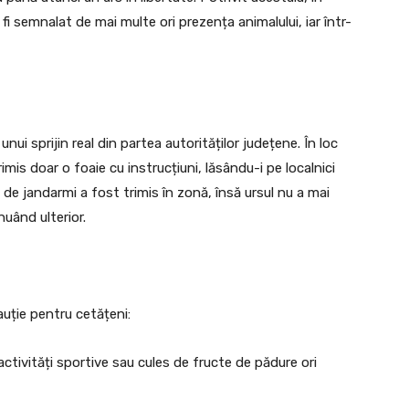
 fi semnalat de mai multe ori prezența animalului, iar într-
unui sprijin real din partea autorităților județene. În loc
imis doar o foaie cu instrucțiuni, lăsându-i pe localnici
 de jandarmi a fost trimis în zonă, însă ursul nu a mai
nuând ulterior.
auție pentru cetățeni:
activități sportive sau cules de fructe de pădure ori