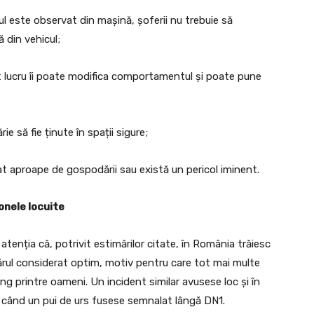
ul este observat din mașină, șoferii nu trebuie să
 din vehicul;
est lucru îi poate modifica comportamentul și poate pune
e să fie ținute în spații sigure;
at aproape de gospodării sau există un pericol iminent.
onele locuite
atenția că, potrivit estimărilor citate, în România trăiesc
ărul considerat optim, motiv pentru care tot mai multe
 printre oameni. Un incident similar avusese loc și în
ț, când un pui de urs fusese semnalat lângă DN1.