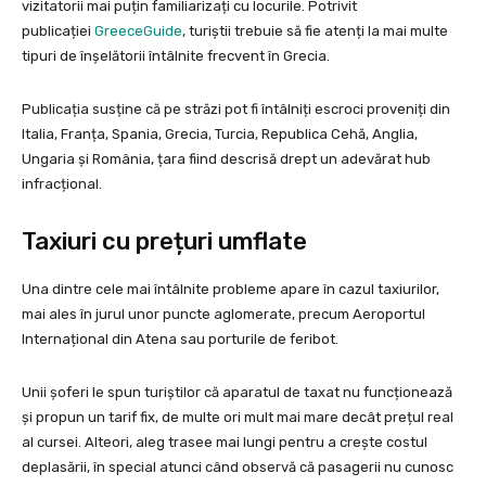
vizitatorii mai puțin familiarizați cu locurile. Potrivit
publicației
GreeceGuide
, turiștii trebuie să fie atenți la mai multe
tipuri de înșelătorii întâlnite frecvent în Grecia.
Publicația susține că pe străzi pot fi întâlniți escroci proveniți din
Italia, Franța, Spania, Grecia, Turcia, Republica Cehă, Anglia,
Ungaria și România, țara fiind descrisă drept un adevărat hub
infracțional.
Taxiuri cu prețuri umflate
Una dintre cele mai întâlnite probleme apare în cazul taxiurilor,
mai ales în jurul unor puncte aglomerate, precum Aeroportul
Internațional din Atena sau porturile de feribot.
Unii șoferi le spun turiștilor că aparatul de taxat nu funcționează
și propun un tarif fix, de multe ori mult mai mare decât prețul real
al cursei. Alteori, aleg trasee mai lungi pentru a crește costul
deplasării, în special atunci când observă că pasagerii nu cunosc