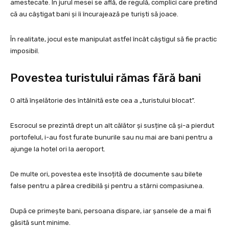
amestecate. În jurul mesei se află, de regulă, complici care pretind
că au câștigat bani și îi încurajează pe turiști să joace.
În realitate, jocul este manipulat astfel încât câștigul să fie practic
imposibil.
Povestea turistului rămas fără bani
O altă înșelătorie des întâlnită este cea a „turistului blocat”.
Escrocul se prezintă drept un alt călător și susține că și-a pierdut
portofelul, i-au fost furate bunurile sau nu mai are bani pentru a
ajunge la hotel ori la aeroport.
De multe ori, povestea este însoțită de documente sau bilete
false pentru a părea credibilă și pentru a stârni compasiunea.
După ce primește bani, persoana dispare, iar șansele de a mai fi
găsită sunt minime.