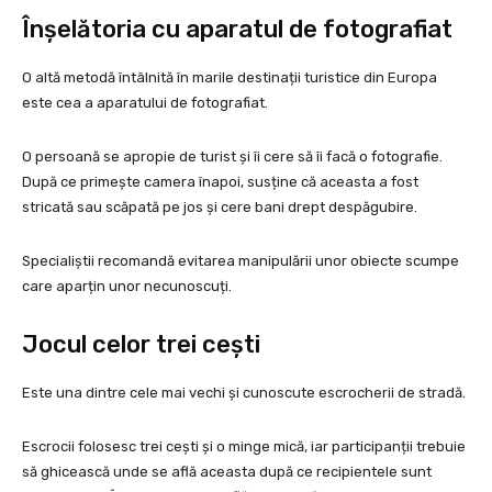
Înșelătoria cu aparatul de fotografiat
O altă metodă întâlnită în marile destinații turistice din Europa
este cea a aparatului de fotografiat.
O persoană se apropie de turist și îi cere să îi facă o fotografie.
După ce primește camera înapoi, susține că aceasta a fost
stricată sau scăpată pe jos și cere bani drept despăgubire.
Specialiștii recomandă evitarea manipulării unor obiecte scumpe
care aparțin unor necunoscuți.
Jocul celor trei cești
Este una dintre cele mai vechi și cunoscute escrocherii de stradă.
Escrocii folosesc trei cești și o minge mică, iar participanții trebuie
să ghicească unde se află aceasta după ce recipientele sunt