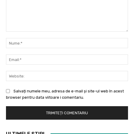
Comentariu:
Nu
Ema
Web
Salvați numele meu, adresa de e-mail și site-ul web în acest
browser pentru data viitoare i comentariu.
ULTIMELE ȘTIRI