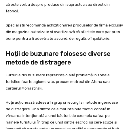
că este vorba despre produse din suprastoc sau direct din
fabrică.
Specialiștii recomandă achiziționarea produselor de firmă exclusiv
din magazine autorizate și avertizează că ofertele care par prea
bune pentru a fi adevărate ascund, de regulă, o înșelătorie.
Hoții de buzunare folosesc diverse
metode de distragere
Furturile din buzunare reprezintă o altă problemă în zonele
turistice foarte aglomerate, precum metroul din Atena sau
cartierul Monastiraki.
Hoții acționează adesea în grup și recurg la metode ingenioase
de distragere. Una dintre cele mai întâlnite tactici constă în
vărsarea intenționată a unei băuturi, de exemplu cafea, pe
hainele turistului. În timp ce unul dintre escroci își cere scuze și
încearcă să curețe pata, un complice profită de neatenție și fură