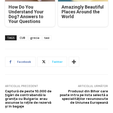
How Do You
Amazingly Beautiful
Understand Your
Places Around the
Dog? Answers to
World
Your Questions
TAGS
CUB
grecia
taxi
Facebook
Twitter
ARTICOLUL PRECEDENT
ARTICOLUL URMĂTOR
Captură de peste 10.000 de
Produsul din Bihor care
țigări de contrabandă la
poate intra pe lista selectă a
granița cu Bulgaria: erau
specialităților recunoscute
ascunse la roțile de rezervă
de Uniunea Europeană
și în bagaje