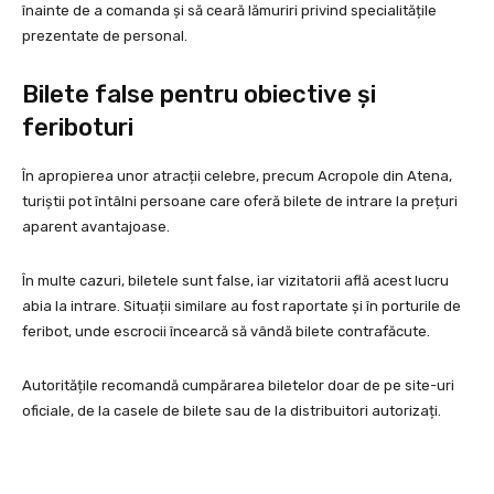
înainte de a comanda și să ceară lămuriri privind specialitățile
prezentate de personal.
Bilete false pentru obiective și
feriboturi
În apropierea unor atracții celebre, precum Acropole din Atena,
turiștii pot întâlni persoane care oferă bilete de intrare la prețuri
aparent avantajoase.
În multe cazuri, biletele sunt false, iar vizitatorii află acest lucru
abia la intrare. Situații similare au fost raportate și în porturile de
feribot, unde escrocii încearcă să vândă bilete contrafăcute.
Autoritățile recomandă cumpărarea biletelor doar de pe site-uri
oficiale, de la casele de bilete sau de la distribuitori autorizați.