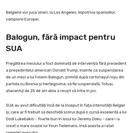
Belgienii vor juca vineri, la Los Angeles, împotriva spaniolilor,
campionii Europei.
Balogun, fără impact pentru
SUA
Pregătirea meciului a fost dominată de intervenția fără precedent
a președintelui american Donald Trump, înainte ca suspendarea
de un meci a lui Folarin Balogun, primită după cartonașul roșu din
partida cu Bosnia și Herțegovina, să fie suspendată. Totuși,
atacantul de 25 de ani abia a reușit să intre în joc.
SUA au avut dificultăți încă de la început în fața intensității Belgiei
și, care ar fi trebuit să deschidă scorul după o cursă excelentă a lui
Dodi Lukebakio – foarte bun în locul lui Jeremy Doku – care i-a
creat o mare ocazie lui Youri Tielemans, însă acesta a ratat
complet execuția.