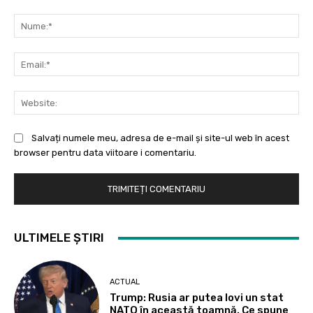
Comentariu:
Nu
Ema
Web
Salvați numele meu, adresa de e-mail și site-ul web în acest
browser pentru data viitoare i comentariu.
ULTIMELE ȘTIRI
ACTUAL
Trump: Rusia ar putea lovi un stat
NATO în această toamnă. Ce spune