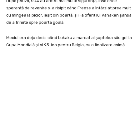
După pauză, SUA au arătat mai multă siguranță, însă orice
speranță de revenire s-a risipit când Freese a întârziat prea mult
cu mingea la picior, ieșit din poartă, și i-a oferit lui Vanaken șansa
de a trimite spre poarta goală.
Meciul era deja decis când Lukaku a marcat al șaptelea său gol la
Cupa Mondială și al 93-lea pentru Belgia, cu o finalizare calmă.