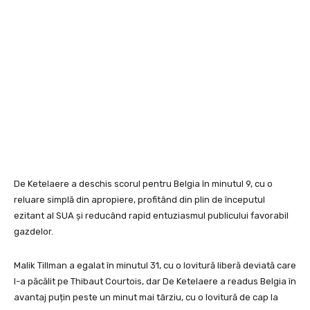
De Ketelaere a deschis scorul pentru Belgia în minutul 9, cu o
reluare simplă din apropiere, profitând din plin de începutul
ezitant al SUA și reducând rapid entuziasmul publicului favorabil
gazdelor.
Malik Tillman a egalat în minutul 31, cu o lovitură liberă deviată care
l-a păcălit pe Thibaut Courtois, dar De Ketelaere a readus Belgia în
avantaj puțin peste un minut mai târziu, cu o lovitură de cap la