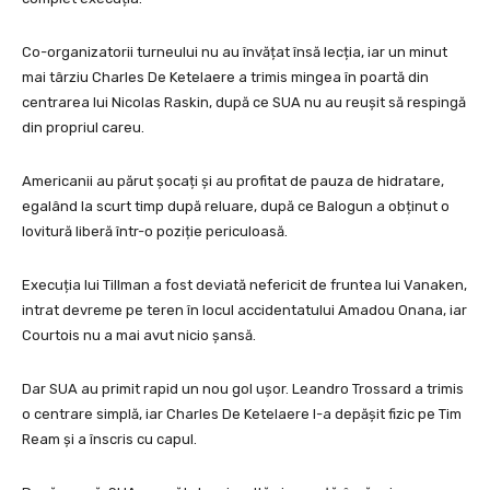
Co-organizatorii turneului nu au învățat însă lecția, iar un minut
mai târziu Charles De Ketelaere a trimis mingea în poartă din
centrarea lui Nicolas Raskin, după ce SUA nu au reușit să respingă
din propriul careu.
Americanii au părut șocați și au profitat de pauza de hidratare,
egalând la scurt timp după reluare, după ce Balogun a obținut o
lovitură liberă într-o poziție periculoasă.
Execuția lui Tillman a fost deviată nefericit de fruntea lui Vanaken,
intrat devreme pe teren în locul accidentatului Amadou Onana, iar
Courtois nu a mai avut nicio șansă.
Dar SUA au primit rapid un nou gol ușor. Leandro Trossard a trimis
o centrare simplă, iar Charles De Ketelaere l-a depășit fizic pe Tim
Ream și a înscris cu capul.