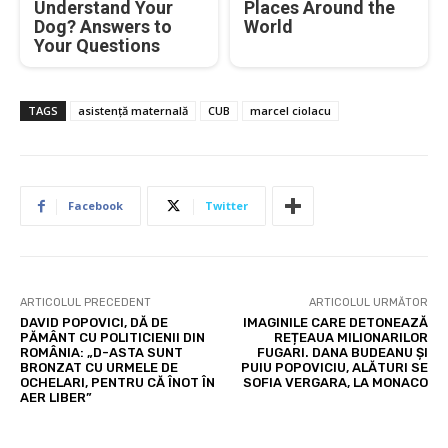
Understand Your
Places Around the
Dog? Answers to
World
Your Questions
TAGS
asistență maternală
CUB
marcel ciolacu
Facebook
Twitter
ARTICOLUL PRECEDENT
ARTICOLUL URMĂTOR
DAVID POPOVICI, DĂ DE
IMAGINILE CARE DETONEAZĂ
PĂMÂNT CU POLITICIENII DIN
REȚEAUA MILIONARILOR
ROMÂNIA: „D-ASTA SUNT
FUGARI. DANA BUDEANU ȘI
BRONZAT CU URMELE DE
PUIU POPOVICIU, ALĂTURI SE
OCHELARI, PENTRU CĂ ÎNOT ÎN
SOFIA VERGARA, LA MONACO
AER LIBER”