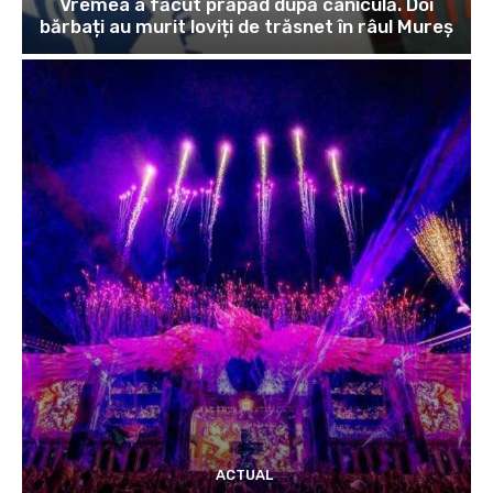
Vremea a făcut prăpăd după caniculă. Doi
bărbați au murit loviți de trăsnet în râul Mureș
ACTUAL