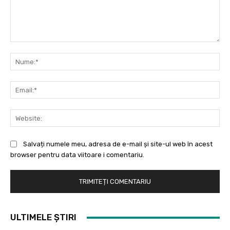
Comentariu:
Nu
Ema
Web
Salvați numele meu, adresa de e-mail și site-ul web în acest
browser pentru data viitoare i comentariu.
ULTIMELE ȘTIRI