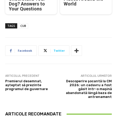
Dog? Answers to
World
Your Questions
TAGS
CUB
Facebook
Twitter
ARTICOLUL PRECEDENT
ARTICOLUL URMĂTOR
Premierul desemnat,
Descoperire șocantă la CM
așteptat să prezinte
2026: un cadavru a fost
programul de guvernare
găsit într-o mașină
abandonată lângă baza de
antrenament
ARTICOLE RECOMANDATE