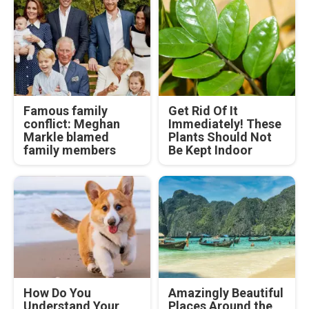
Famous family
Get Rid Of It
conflict: Meghan
Immediately! These
Markle blamed
Plants Should Not
family members
Be Kept Indoor
How Do You
Amazingly Beautiful
Understand Your
Places Around the