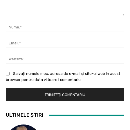
Comentariu:
Nu
Ema
Web
Salvați numele meu, adresa de e-mail și site-ul web în acest
browser pentru data viitoare i comentariu.
ULTIMELE ȘTIRI