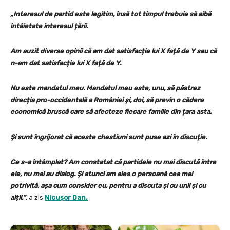
„Interesul de partid este legitim, însă tot timpul trebuie să aibă
întâietate interesul țării.
Am auzit diverse opinii că am dat satisfacție lui X față de Y sau că
n-am dat satisfacție lui X față de Y.
Nu este mandatul meu. Mandatul meu este, unu, să păstrez
direcția pro-occidentală a României și, doi, să previn o cădere
economică bruscă care să afecteze fiecare familie din țara asta.
Și sunt îngrijorat că aceste chestiuni sunt puse azi în discuție.
Ce s-a întâmplat? Am constatat că partidele nu mai discută între
ele, nu mai au dialog. Și atunci am ales o persoană cea mai
potrivită, așa cum consider eu, pentru a discuta și cu unii și cu
alții.”
, a zis
Nicușor Dan.