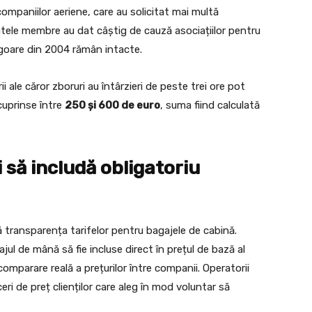
companiilor aeriene, care au solicitat mai multă
atele membre au dat câștig de cauză asociațiilor pentru
vigoare din 2004 rămân intacte.
ii ale căror zboruri au întârzieri de peste trei ore pot
cuprinse între
250 și 600 de euro
, suma fiind calculată
i să includă obligatoriu
ă transparența tarifelor pentru bagajele de cabină.
l de mână să fie incluse direct în prețul de bază al
 comparare reală a prețurilor între companii. Operatorii
eri de preț clienților care aleg în mod voluntar să