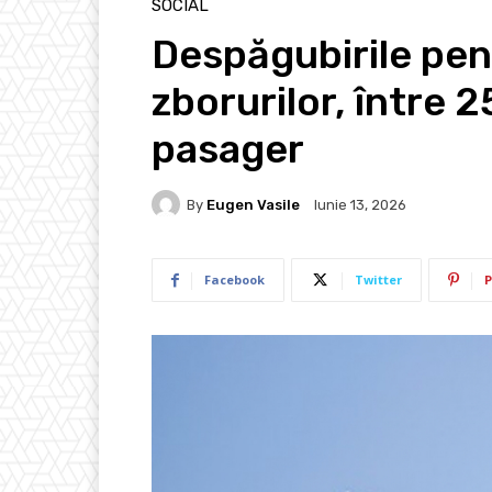
SOCIAL
Despăgubirile pen
zborurilor, între 
pasager
By
Eugen Vasile
Iunie 13, 2026
Facebook
Twitter
P