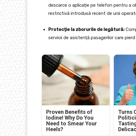
descarce o aplicație pe telefon pentru a 
restrictivă introdusă recent de unii opera
Protecție la zborurile de legătură:
Compa
servicii de asistență pasagerilor care pierd 
Proven Benefits of
Turns 
Iodine! Why Do You
Politic
Need to Smear Your
Tastin
Heels?
Delica