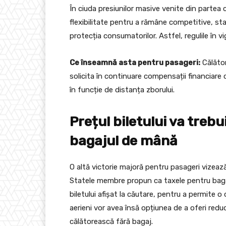
În ciuda presiunilor masive venite din partea 
flexibilitate pentru a rămâne competitive, st
protecția consumatorilor. Astfel, regulile în 
Ce înseamnă asta pentru pasageri:
Călător
solicita în continuare compensații financiare 
în funcție de distanța zborului.
Prețul biletului va trebu
bagajul de mână
O altă victorie majoră pentru pasageri vizeaz
Statele membre propun ca taxele pentru bagaju
biletului afișat la căutare, pentru a permite o
aerieni vor avea însă opțiunea de a oferi reduc
călătorească fără bagaj.