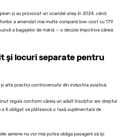
ropean și au provocat un scandal uriaș în 2024, când
atorilor a amendat mai multe companii low-cost cu 179
uzivă a bagajelor de mână — o decizie împotriva căreia
it și locuri separate pentru
i alte practici controversate din industria aviatică:
nut regula conform căreia un adult însoțitor are dreptul
ă a fi obligat să plătească o taxă suplimentară de
le aeriene nu vor mai putea obliga pasagerii să își