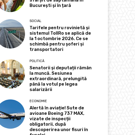
sfârșit de săptămână în
București și în țară
SOCIAL
Tarifele pentru rovinietă și
sistemul TollRo se aplică de
la 1 octombrie 2026. Ce se
schimbă pentru șoferi și
transportatori
POLITICĂ
Senatorii și deputații rămân
la muncă. Sesiunea
extraordinară, prelungită
până la votul pe legea
salarizării
ECONOMIE
Alertă în aviație! Sute de
avioane Boeing 737 MAX,
vizate de inspecții
obligatorii, după
descoperirea unor fisuri în
fuselaj