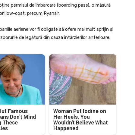
obține permisul de îmbarcare (boarding pass), o măsură
tori low-cost, precum Ryanair.
niile aeriene vor fi obligate să ofere mai mult sprijin și
zborurile de legătură din cauza întârzierilor anterioare.
Out Famous
Woman Put Iodine on
ians Don't Mind
Her Heels. You
g These
Wouldn't Believe What
cies
Happened