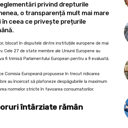
reglementări privind drepturile
emenea, o transparență mult mai mare
i în ceea ce privește prețurile
mână.
or, blocat în disputele dintre instituțiile europene de mai
iv. Cele 27 de state membre ale Uniunii Europene au
va fi trimisă Parlamentului European pentru a fi evaluată.
 ce Comisia Europeană propusese în trecut ridicarea
membre au încercat să plafoneze despăgubirile la maximum
area normelor stricte în favoarea consumatorilor.
oruri întârziate rămân