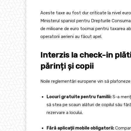
Aceste taxe au fost dur criticate la nivel eu
Ministerul spaniol pentru Drepturile Consum
de milioane de euro tocmai pentru taxarea ab
operatorii aerieni au făcut apel.
Interzis la check-in plăt
părinți și copii
Noile reglementări europene vin să plafoneze ș
Locuri gratuite pentru familii:
S-a menți
să stea pe scaun alături de copilul său făr
rezervare a locului.
Fără aplicații mobile obligatorii:
Companii