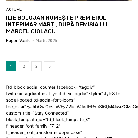
ACTUAL
ILIE BOLOJAN NUMEȘTE PREMIERUL
INTERIMAR MARȚI, DUPĂ DEMISIA LUI
MARCEL CIOLACU
Eugen Vasile
-
Mai 5, 2025
1
2
3
[td_block_social_counter facebook=”tagdiv”
twitter=”tagdivofficial” youtube=”tagdiv” style=”style8 td-
social-boxed td-social-font-icons”
tdc_css=”eyJhbGwiOnsibWFyZ2luLWJvdHRvbSI6IjM4IiwiZGlz
custom_title=”Stay Connected”
block_template_id=”td_block_template_8″
f_header_font_family=”712″
f_header_font_transform=”uppercase”