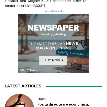
f_header_font_weight=”500″ f_header_font_size=”17″
border_color=”#dd3333″]
- Advertisement -
LATEST ARTICLES
SOCIAL
Fostă directoare economică,