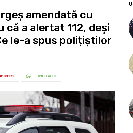
U
Argeș amendată cu
 că a alertat 112, deși
Ce le-a spus polițiștilor
interest
WhatsApp