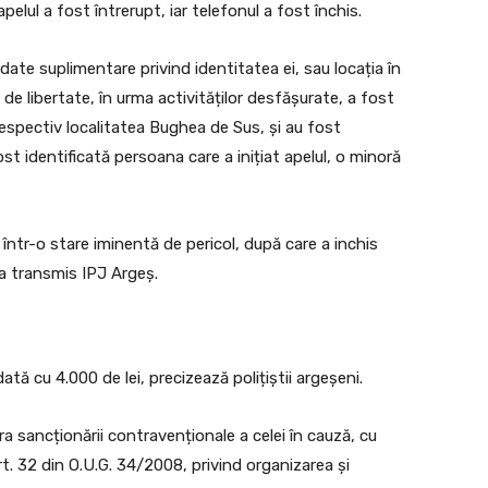
pelul a fost întrerupt, iar telefonul a fost închis.
date suplimentare privind identitatea ei, sau locația în
tă de libertate, în urma activităților desfășurate, a fost
 respectiv localitatea Bughea de Sus, și au fost
ost identificată persoana care a inițiat apelul, o minoră
într-o stare iminentă de pericol, după care a inchis
, a transmis IPJ Argeș.
ă cu 4.000 de lei, precizează polițiștii argeșeni.
ra sancționării contravenționale a celei în cauză, cu
t. 32 din O.U.G. 34/2008, privind organizarea și