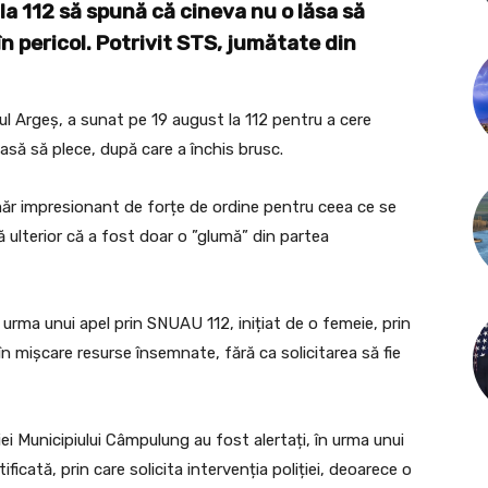
 la 112 să spună că cineva nu o lăsa să
a în pericol. Potrivit STS, jumătate din
ul Argeș, a sunat pe 19 august la 112 pentru a cere
lasă să plece, după care a închis brusc.
măr impresionant de forțe de ordine pentru ceea ce se
ă ulterior că a fost doar o ”glumă” din partea
 în urma unui apel prin SNUAU 112, inițiat de o femeie, prin
 în mișcare resurse însemnate, fără ca solicitarea să fie
iției Municipiului Câmpulung au fost alertați, în urma unui
tificată, prin care solicita intervenția poliției, deoarece o