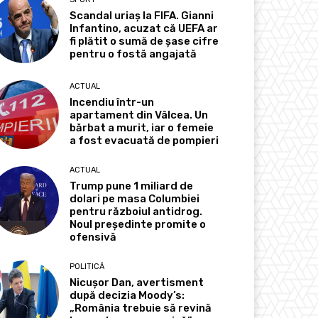
Scandal uriaș la FIFA. Gianni
Infantino, acuzat că UEFA ar
fi plătit o sumă de șase cifre
pentru o fostă angajată
ACTUAL
Incendiu într-un
apartament din Vâlcea. Un
bărbat a murit, iar o femeie
a fost evacuată de pompieri
ACTUAL
Trump pune 1 miliard de
dolari pe masa Columbiei
pentru războiul antidrog.
Noul președinte promite o
ofensivă
POLITICĂ
Nicușor Dan, avertisment
după decizia Moody’s:
„România trebuie să revină