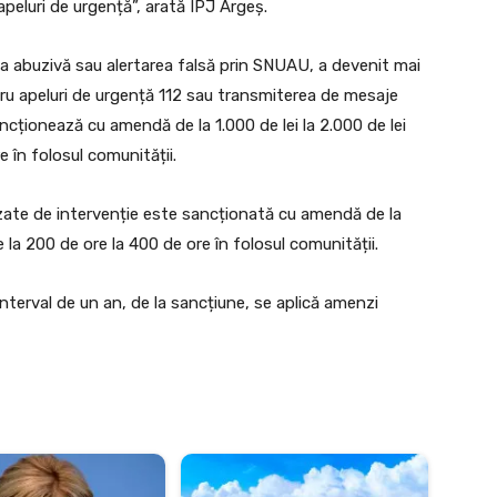
apeluri de urgență”, arată IPJ Argeș.
area abuzivă sau alertarea falsă prin SNUAU, a devenit mai
tru apeluri de urgență 112 sau transmiterea de mesaje
ancționează cu amendă de la 1.000 de lei la 2.000 de lei
e în folosul comunității.
lizate de intervenție este sancționată cu amendă de la
e la 200 de ore la 400 de ore în folosul comunității.
interval de un an, de la sancțiune, se aplică amenzi