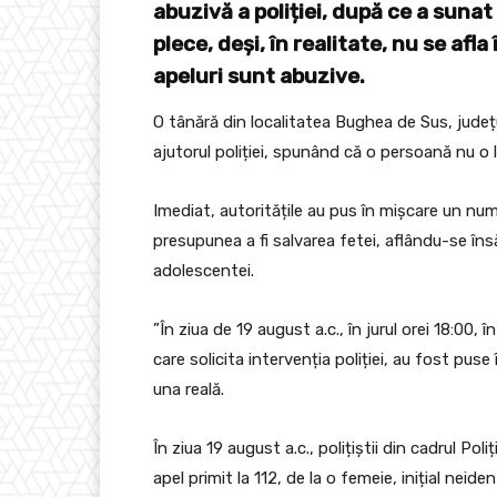
abuzivă a poliției, după ce a sunat
plece, deși, în realitate, nu se afl
apeluri sunt abuzive.
O tânără din localitatea Bughea de Sus, județ
ajutorul poliției, spunând că o persoană nu o 
Imediat, autoritățile au pus în mișcare un nu
presupunea a fi salvarea fetei, aflându-se îns
adolescentei.
”În ziua de 19 august a.c., în jurul orei 18:00,
care solicita intervenția poliției, au fost puse
una reală.
În ziua 19 august a.c., polițiștii din cadrul Pol
apel primit la 112, de la o femeie, inițial neiden