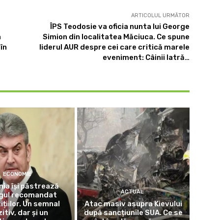
ARTICOLUL URMĂTOR
ÎPS Teodosie va oficia nunta lui George
a
Simion din localitatea Măciuca. Ce spune
 în
liderul AUR despre cei care critică marele
eveniment: Câinii latră…
ECONOMIE
ia își păstrează
ACTUAL
ngul recomandat
ițiilor. Un semnal
Atac masiv asupra Kievului
itiv, dar și un
după sancțiunile SUA. Ce se