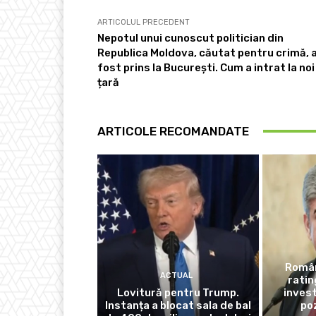
ARTICOLUL PRECEDENT
Nepotul unui cunoscut politician din
Republica Moldova, căutat pentru crimă, 
fost prins la București. Cum a intrat la noi
țară
ARTICOLE RECOMANDATE
Român
ACTUAL
rati
Lovitură pentru Trump.
invest
Instanța a blocat sala de bal
poz