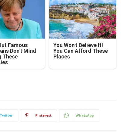
Out Famous
You Won't Believe It!
ians Don't Mind
You Can Afford These
g These
Places
cies
Twitter
Pinterest
WhatsApp