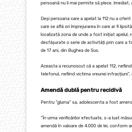
persoană nu îi mai permite să plece. Imediat, a
Deși persoana care a apelat la 112 nu a oferit 
care se află ori împrejurarea în care ar fi lipsi
localizată zona de unde a fost inițiat apelul,
desfășurate o serie de activități prin care a f
de 17 ani, din Bughea de Sus.
Aceasta a recunoscut că a apelat 112, nefiind 
telefonul, nefiind victima vreunei infracțiuni”
Amendă dublă pentru recidivă
Pentru ”gluma” sa, adolescenta a fost amendat
”În urma verificărilor efectuate, s-a luat măsu
amendă în valoare de 4.000 de lei, conform ar