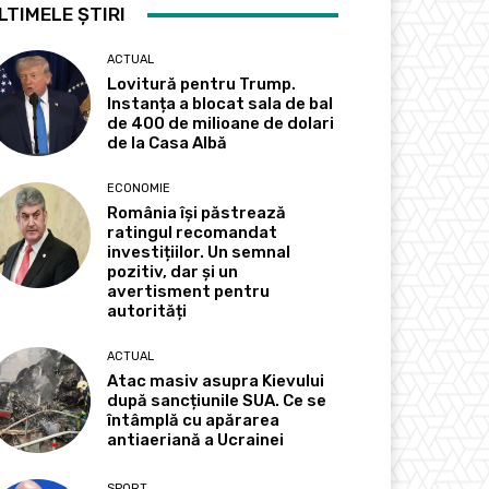
LTIMELE ȘTIRI
ACTUAL
Lovitură pentru Trump.
Instanța a blocat sala de bal
de 400 de milioane de dolari
de la Casa Albă
ECONOMIE
România își păstrează
ratingul recomandat
investițiilor. Un semnal
pozitiv, dar și un
avertisment pentru
autorități
ACTUAL
Atac masiv asupra Kievului
după sancțiunile SUA. Ce se
întâmplă cu apărarea
antiaeriană a Ucrainei
SPORT