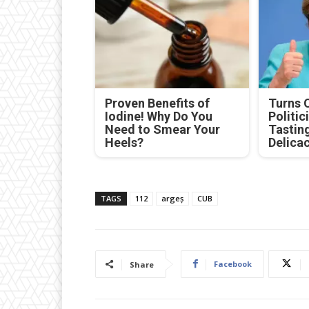
Proven Benefits of
Turns 
Iodine! Why Do You
Politic
Need to Smear Your
Tastin
Heels?
Delica
TAGS
112
argeș
CUB
Facebook
Share