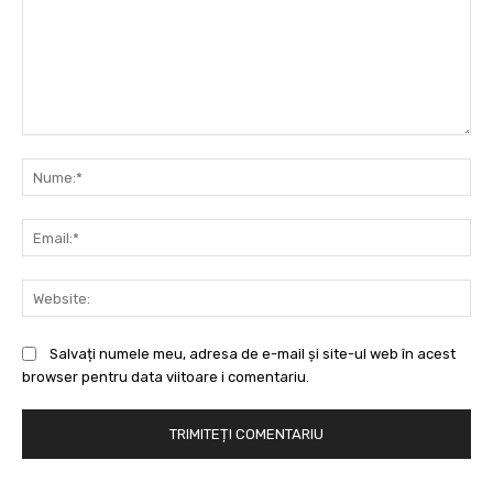
Comentariu:
Nu
Ema
Web
Salvați numele meu, adresa de e-mail și site-ul web în acest
browser pentru data viitoare i comentariu.