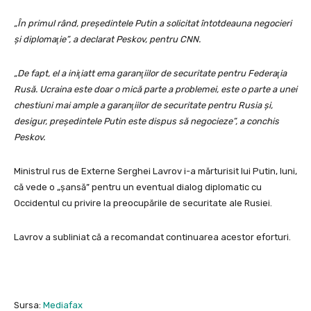
„În primul rând, preşedintele Putin a solicitat întotdeauna negocieri
şi diplomaţie”, a declarat Peskov, pentru CNN.
„De fapt, el a iniţiatt ema garanţiilor de securitate pentru Federaţia
Rusă. Ucraina este doar o mică parte a problemei, este o parte a unei
chestiuni mai ample a garanţiilor de securitate pentru Rusia şi,
desigur, preşedintele Putin este dispus să negocieze”, a conchis
Peskov.
Ministrul rus de Externe Serghei Lavrov i-a mărturisit lui Putin, luni,
că vede o „şansă” pentru un eventual dialog diplomatic cu
Occidentul cu privire la preocupările de securitate ale Rusiei.
Lavrov a subliniat că a recomandat continuarea acestor eforturi.
Sursa:
Mediafax