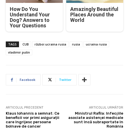
How Do You
Amazingly Beautiful
Understand Your
Places Around the
Dog? Answers to
World
Your Questions
TAGS
CUB
război ucraina rusia
rusia
ucraina rusia
vladimir putin
Facebook
Twitter
ARTICOLUL PRECEDENT
ARTICOLUL URMĂTOR
Klaus Iohannis a semnat: Ce
Ministrul Rafila: Infecţiile
beneficii vor primi asigurații
asociate asistenţei medicale
care îngrijesc persoane
sunt încă subraportate în
bolnave de cancer
România