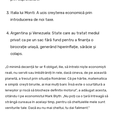
Italia lui Monti: A ucis creșterea economică prin
introducerea de noi taxe.
Argentina și Venezuela: State care au tratat mediul
privat ca pe un sac fără fund pentru a finanța o
birocrație uriașă, generând hiperinflație, sărăcie și
colaps.
„O minimă decență te-ar fi obligat, Ilie, să întrebi niște economiști
reali, nu servili sau îmbătrâniți în rele, dacă cineva, de pe această
planetă, a trecut prin situația României. Că pe hârtie, matematica
e simplă: crești birurile, ai mai mulți bani. Însă este o scurtătură a
leneșilor și riscă să blocheze definitiv motorul”, a adăugat acesta,
citându-l pe economistul Mark Blyth: „Nu poți ca o țară întreagă să
strângă cureaua în același timp, pentru că cheltuielile mele sunt
veniturile tale. Dacă eu nu mai cheltui, tu dai faliment.”