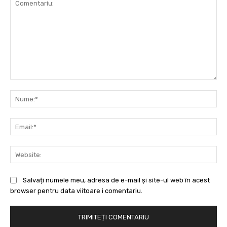
Comentariu:
Nu
Ema
Web
Salvați numele meu, adresa de e-mail și site-ul web în acest
browser pentru data viitoare i comentariu.