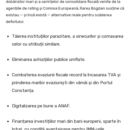
dobânzilor mari și a cerințelor de consolidare fiscală venite de la
agențiile de rating și Comisia Europeană, Rareș Bogdan susține că
existau — și încă există — alternative reale pentru scăderea
deficitului:
Tăierea instituțiilor parazitare, a sinecurilor și comasarea
celor cu atribuții similare.
Eliminarea achizițiilor publice umflate.
Combaterea evaziunii fiscale record la încasarea TVA și
prinderea marilor evaziuniști din vămăi și din Portul
Constanța.
Digitalizarea pe bune a ANAF.
Finanțarea investițiilor mari din bani europeni, sparte în
loturi, cu condiții avantajoase pentru IMM-urile