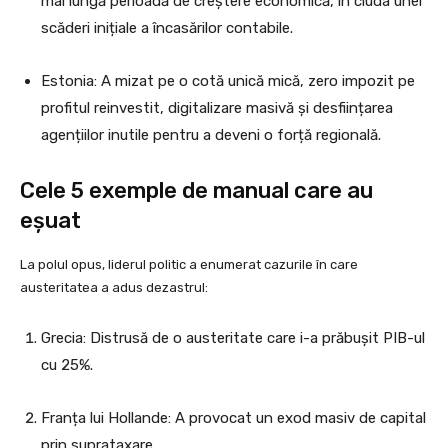
mai lungă perioadă de creștere economică, în ciuda unei
scăderi inițiale a încasărilor contabile.
Estonia: A mizat pe o cotă unică mică, zero impozit pe
profitul reinvestit, digitalizare masivă și desființarea
agențiilor inutile pentru a deveni o forță regională.
Cele 5 exemple de manual care au
eșuat
La polul opus, liderul politic a enumerat cazurile în care
austeritatea a adus dezastrul:
Grecia: Distrusă de o austeritate care i-a prăbușit PIB-ul
cu 25%.
Franța lui Hollande: A provocat un exod masiv de capital
prin suprataxare.