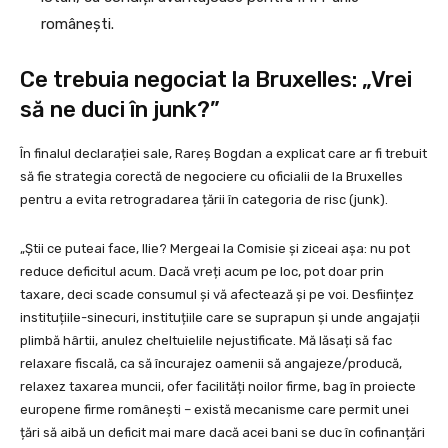
românești.
Ce trebuia negociat la Bruxelles: „Vrei
să ne duci în junk?”
În finalul declarației sale, Rareș Bogdan a explicat care ar fi trebuit
să fie strategia corectă de negociere cu oficialii de la Bruxelles
pentru a evita retrogradarea țării în categoria de risc (junk).
„Știi ce puteai face, Ilie? Mergeai la Comisie și ziceai așa: nu pot
reduce deficitul acum. Dacă vreți acum pe loc, pot doar prin
taxare, deci scade consumul și vă afectează și pe voi. Desființez
instituțiile-sinecuri, instituțiile care se suprapun și unde angajații
plimbă hârtii, anulez cheltuielile nejustificate. Mă lăsați să fac
relaxare fiscală, ca să încurajez oamenii să angajeze/producă,
relaxez taxarea muncii, ofer facilități noilor firme, bag în proiecte
europene firme românești – există mecanisme care permit unei
țări să aibă un deficit mai mare dacă acei bani se duc în cofinanțări