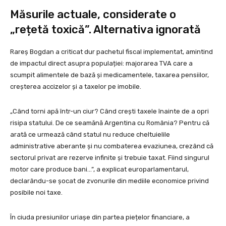
Măsurile actuale, considerate o
„rețetă toxică”. Alternativa ignorată
Rareș Bogdan a criticat dur pachetul fiscal implementat, amintind
de impactul direct asupra populației: majorarea TVA care a
scumpit alimentele de bază și medicamentele, taxarea pensiilor,
creșterea accizelor și a taxelor pe imobile.
„Când torni apă într-un ciur? Când crești taxele înainte de a opri
risipa statului. De ce seamănă Argentina cu România? Pentru că
arată ce urmează când statul nu reduce cheltuielile
administrative aberante și nu combaterea evaziunea, crezând că
sectorul privat are rezerve infinite și trebuie taxat. Fiind singurul
motor care produce bani…”, a explicat europarlamentarul,
declarându-se șocat de zvonurile din mediile economice privind
posibile noi taxe.
În ciuda presiunilor uriașe din partea piețelor financiare, a