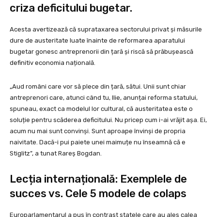
criza deficitului bugetar.
Acesta avertizează că suprataxarea sectorului privat și măsurile
dure de austeritate luate înainte de reformarea aparatului
bugetar gonesc antreprenorii din țară și riscă să prăbușească
definitiv economia națională.
„Aud români care vor să plece din țară, sătui. Unii sunt chiar
antreprenori care, atunci când tu, Ilie, anunțai reforma statului,
spuneau, exact ca modelul lor cultural, că austeritatea este o
soluție pentru scăderea deficitului. Nu pricep cum i-ai vrăjit așa. Ei,
acum nu mai sunt convinși. Sunt aproape învinși de propria
naivitate. Dacă-i pui paiete unei maimuțe nu înseamnă că e
Stiglitz”, a tunat Rareș Bogdan.
Lecția internațională: Exemplele de
succes vs. Cele 5 modele de colaps
Europarlamentarul a pus în contrast statele care au ales calea