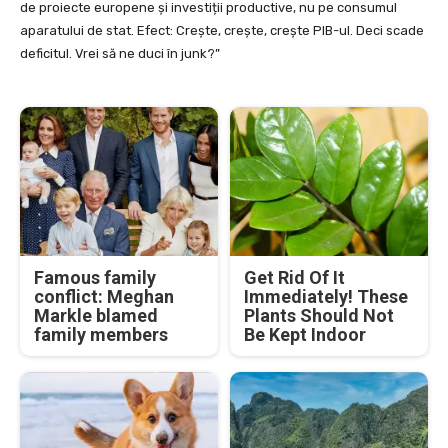
de proiecte europene și investiții productive, nu pe consumul
aparatului de stat. Efect: Crește, crește, crește PIB-ul. Deci scade
deficitul. Vrei să ne duci în junk?”
Famous family
Get Rid Of It
conflict: Meghan
Immediately! These
Markle blamed
Plants Should Not
family members
Be Kept Indoor