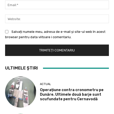
Ema
Web
Salvați numele meu, adresa de e-mail și site-ul web în acest
browser pentru data viitoare i comentariu.
ULTIMELE ȘTIRI
ACTUAL
Operațiune contra cronometru pe
Dunăre. Ultimele două barje sunt
scufundate pentru Cernavodă