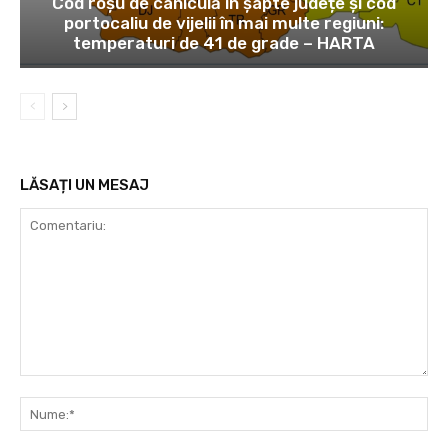
Cod roșu de caniculă în șapte județe și cod
portocaliu de vijelii în mai multe regiuni:
temperaturi de 41 de grade – HARTA
LĂSAȚI UN MESAJ
Comentariu:
Nu