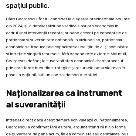
spațiul public.
Călin Georgescu, fostul candidat la alegerile prezidențiale anulate
din 2024, și-a detaliat viziunea radicală asupra economiei în
cadrul unei intervenții recente, punând accent pe conceptele de
patriotism și suveranitate națională. În viziunea sa, patriotismul
economic se traduce prin capacitatea unei țări de a-și administra
și întreține singură resursele, fără dependențe externe. Mai mult,
Georgescu definește suveranitatea economică drept procesul
prin care toate bunurile strategice și resursele naturale revin în
posesia națiunii, sub un control democratic strict.
Naționalizarea ca instrument
al suveranității
Întrebat direct dacă acest demers echivalează cu naționalizarea,
Georgescu a confirmat fără ezitare, argumentând că nicio formă
de guvernare de până acum, fie ea comunistă sau capitalistă, nu i-