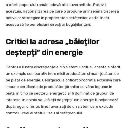
a oferit poporului român adevărata suveranitate. Potrivit
acestuia, naționalizarea pe care o propune ar însemna trecerea
activelor strategice în proprietatea cetățenilor, astfel încât
aceștia să fie beneficiarii direcți ai bogățiilor țării.
Critici la adresa „băieților
deștepți” din energie
Pentru a ilustra discrepanțele din sistemul actual, acesta a oferit
un exemplu comparativ între micii producători și marii jucători de
pe piața de energie. Georgescu a criticat birocrația excesivă care
impune certificate de producător țăranilor ce vând legume în
piață, în timp ce sectorul energetic ar fi dominat de grupuri de
interese. În opinia sa, „băieții deștepți” din energie funcționează
după reguli diferite, fiind favorizați de un sistem care exclude
controlul real al statului sau al cetățeanului.