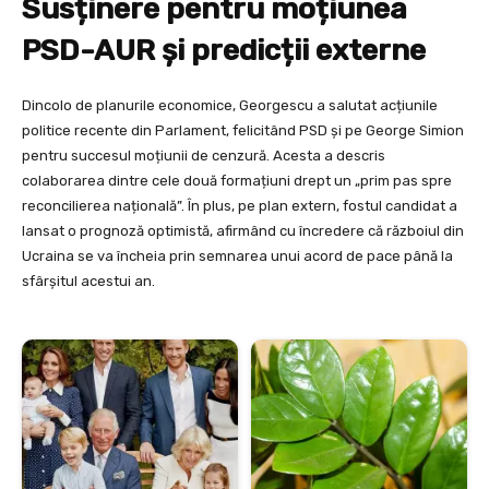
Susținere pentru moțiunea
PSD-AUR și predicții externe
Dincolo de planurile economice, Georgescu a salutat acțiunile
politice recente din Parlament, felicitând PSD și pe George Simion
pentru succesul moțiunii de cenzură. Acesta a descris
colaborarea dintre cele două formațiuni drept un „prim pas spre
reconcilierea națională”. În plus, pe plan extern, fostul candidat a
lansat o prognoză optimistă, afirmând cu încredere că războiul din
Ucraina se va încheia prin semnarea unui acord de pace până la
sfârșitul acestui an.