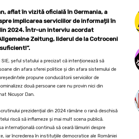
 aflat în vizită oficială în Germania, a
pre implicarea serviciilor de informații în
din 2024. Într-un interviu acordat
llgemeine Zeitung, liderul de la Cotroceni
suficient!”.
 SIE, șeful statului a precizat că intenționează să
oane din afara sferei politice și din afara sistemului de
reședintele propune conducătorii serviciilor de
 nominalizez două persoane care nu provin nici din
irmat Nicușor Dan.
a scrutinului prezidențial din 2024 rămâne o rană deschisă
ntelui riscă să inflameze și mai mult scena publică.
sa internațională continuă să ceară lămuriri despre
e, iar încrederea în instituțiile democratice ale României