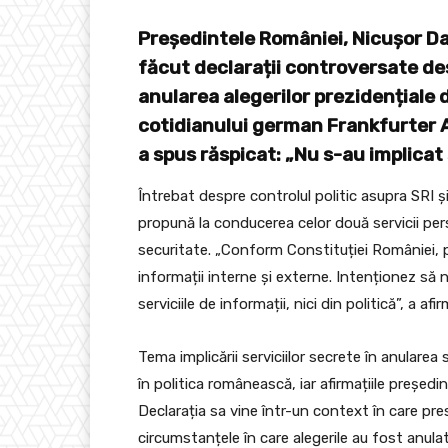
Președintele României, Nicușor Dan,
făcut declarații controversate des
anularea alegerilor prezidențiale 
cotidianului german Frankfurter A
a spus răspicat: „Nu s-au implicat 
Întrebat despre controlul politic asupra SRI și
propună la conducerea celor două servicii pers
securitate. „Conform Constituției României, p
informații interne și externe. Intenționez să
serviciile de informații, nici din politică”, a af
Tema implicării serviciilor secrete în anulare
în politica românească, iar afirmațiile președi
Declarația sa vine într-un context în care pre
circumstanțele în care alegerile au fost anulat