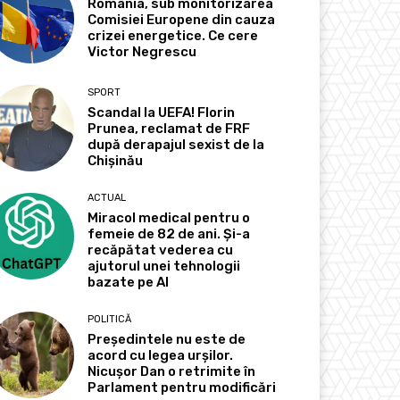
România, sub monitorizarea
Comisiei Europene din cauza
crizei energetice. Ce cere
Victor Negrescu
SPORT
Scandal la UEFA! Florin
Prunea, reclamat de FRF
după derapajul sexist de la
Chișinău
ACTUAL
Miracol medical pentru o
femeie de 82 de ani. Și-a
recăpătat vederea cu
ajutorul unei tehnologii
bazate pe AI
POLITICĂ
Președintele nu este de
acord cu legea urșilor.
Nicușor Dan o retrimite în
Parlament pentru modificări