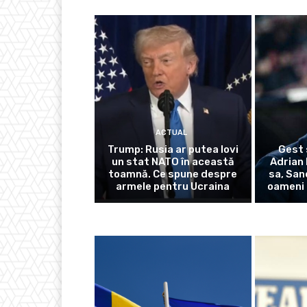
ACTUAL
Trump: Rusia ar putea lovi
Gest 
un stat NATO în această
Adrian 
toamnă. Ce spune despre
sa, San
armele pentru Ucraina
oameni 