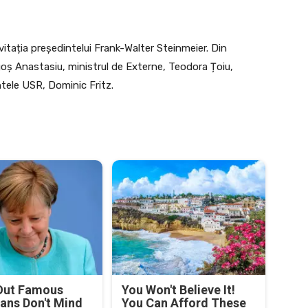
nvitația președintelui Frank-Walter Steinmeier. Din
agoș Anastasiu, ministrul de Externe, Teodora Țoiu,
ntele USR, Dominic Fritz.
Out Famous
You Won't Believe It!
ians Don't Mind
You Can Afford These