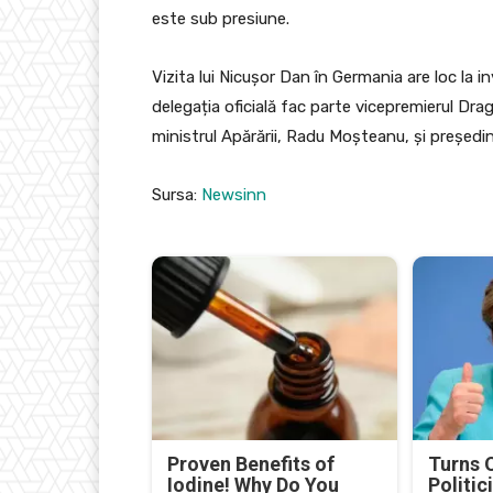
este sub presiune.
Vizita lui Nicușor Dan în Germania are loc la i
delegația oficială fac parte vicepremierul Dr
ministrul Apărării, Radu Moșteanu, și președi
Sursa:
Newsinn
Proven Benefits of
Turns 
Iodine! Why Do You
Politic