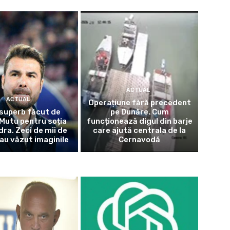
ACTUAL
ACTUAL
Operațiune fără precedent
superb făcut de
pe Dunăre. Cum
Mutu pentru soția
funcționează digul din barje
dra. Zeci de mii de
care ajută centrala de la
au văzut imaginile
Cernavodă