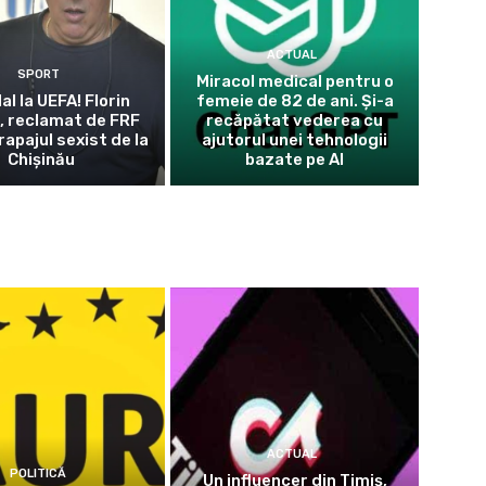
ACTUAL
SPORT
Miracol medical pentru o
l la UEFA! Florin
femeie de 82 de ani. Și-a
, reclamat de FRF
recăpătat vederea cu
apajul sexist de la
ajutorul unei tehnologii
Chișinău
bazate pe AI
ACTUAL
POLITICĂ
Un influencer din Timiș,