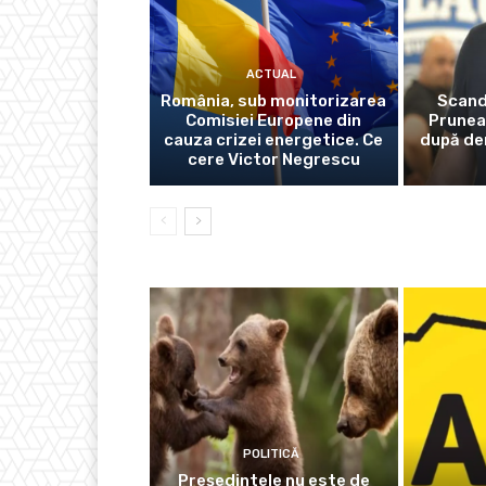
ACTUAL
România, sub monitorizarea
Scanda
Comisiei Europene din
Prunea
cauza crizei energetice. Ce
după der
cere Victor Negrescu
POLITICĂ
Președintele nu este de