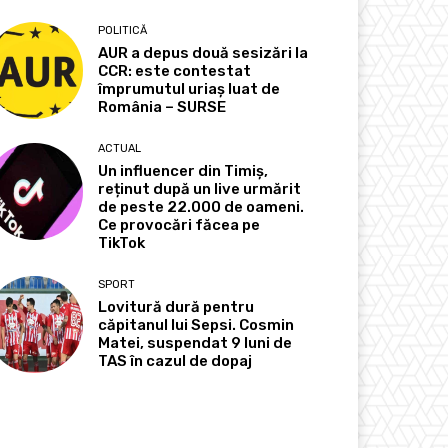
POLITICĂ
AUR a depus două sesizări la
CCR: este contestat
împrumutul uriaș luat de
România – SURSE
ACTUAL
Un influencer din Timiș,
reținut după un live urmărit
de peste 22.000 de oameni.
Ce provocări făcea pe
TikTok
SPORT
Lovitură dură pentru
căpitanul lui Sepsi. Cosmin
Matei, suspendat 9 luni de
TAS în cazul de dopaj