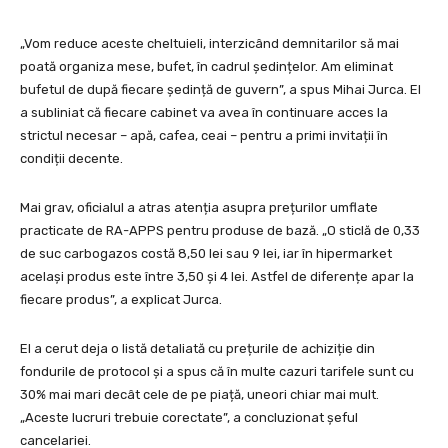
„Vom reduce aceste cheltuieli, interzicând demnitarilor să mai
poată organiza mese, bufet, în cadrul ședințelor. Am eliminat
bufetul de după fiecare ședință de guvern”, a spus Mihai Jurca. El
a subliniat că fiecare cabinet va avea în continuare acces la
strictul necesar – apă, cafea, ceai – pentru a primi invitații în
condiții decente.
Mai grav, oficialul a atras atenția asupra prețurilor umflate
practicate de RA-APPS pentru produse de bază. „O sticlă de 0,33
de suc carbogazos costă 8,50 lei sau 9 lei, iar în hipermarket
același produs este între 3,50 și 4 lei. Astfel de diferențe apar la
fiecare produs”, a explicat Jurca.
El a cerut deja o listă detaliată cu prețurile de achiziție din
fondurile de protocol și a spus că în multe cazuri tarifele sunt cu
30% mai mari decât cele de pe piață, uneori chiar mai mult.
„Aceste lucruri trebuie corectate”, a concluzionat șeful
cancelariei.