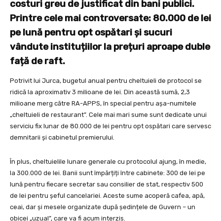
costuri greu de justificat din bani publici.
Printre cele mai controversate: 80.000 de lei
pe lună pentru opt ospătari și sucuri
vândute instituțiilor la prețuri aproape duble
față de raft.
Potrivit lui Jurca, bugetul anual pentru cheltuieli de protocol se
ridică la aproximativ 3 milioane de lei. Din această sumă, 2,3
milioane merg către RA-APPS, în special pentru așa-numitele
„cheltuieli de restaurant”. Cele mai mari sume sunt dedicate unui
serviciu fix lunar de 80.000 de lei pentru opt ospătari care servesc
demnitarii și cabinetul premierului.
În plus, cheltuielile lunare generale cu protocolul ajung, în medie,
la 300.000 de lei. Banii sunt împărțiți între cabinete: 300 de lei pe
lună pentru fiecare secretar sau consilier de stat, respectiv 500
de lei pentru șeful cancelariei. Aceste sume acoperă cafea, apă,
ceai, dar și mesele organizate după ședințele de Guvern – un
obicei „uzual”, care va fi acum interzis.