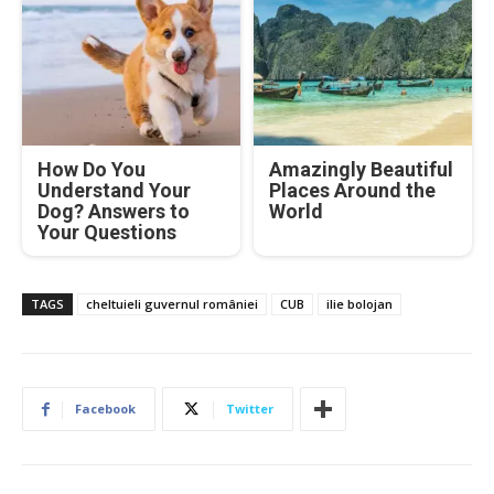
How Do You
Amazingly Beautiful
Understand Your
Places Around the
Dog? Answers to
World
Your Questions
TAGS
cheltuieli guvernul româniei
CUB
ilie bolojan
Facebook
Twitter