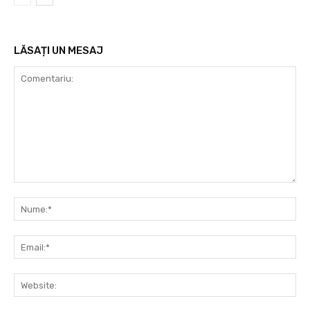
LĂSAȚI UN MESAJ
Comentariu:
Nu
Ema
Web