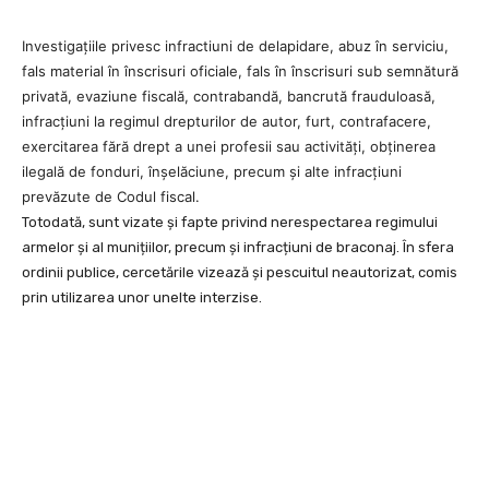
Investigațiile privesc infractiuni de delapidare, abuz în serviciu,
fals material în înscrisuri oficiale, fals în înscrisuri sub semnătură
privată, evaziune fiscală, contrabandă, bancrută frauduloasă,
infracțiuni la regimul drepturilor de autor, furt, contrafacere,
exercitarea fără drept a unei profesii sau activități, obținerea
ilegală de fonduri, înșelăciune, precum și alte infracțiuni
prevăzute de Codul fiscal.
Totodată, sunt vizate și fapte privind nerespectarea regimului
armelor și al munițiilor, precum și infracțiuni de braconaj. În sfera
ordinii publice, cercetările vizează și pescuitul neautorizat, comis
prin utilizarea unor unelte interzise.