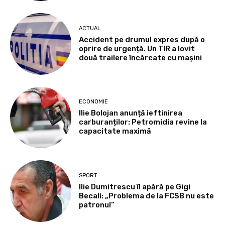
ACTUAL
Accident pe drumul expres după o
oprire de urgență. Un TIR a lovit
două trailere încărcate cu mașini
ECONOMIE
Ilie Bolojan anunță ieftinirea
carburanților: Petromidia revine la
capacitate maximă
SPORT
Ilie Dumitrescu îl apără pe Gigi
Becali: „Problema de la FCSB nu este
patronul”