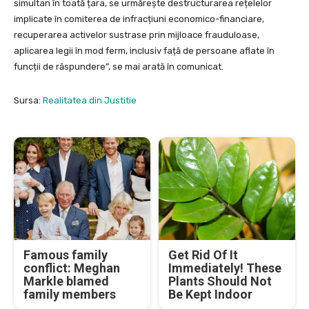
simultan în toată țara, se urmărește destructurarea rețelelor
implicate în comiterea de infracțiuni economico-financiare,
recuperarea activelor sustrase prin mijloace frauduloase,
aplicarea legii în mod ferm, inclusiv față de persoane aflate în
funcții de răspundere”, se mai arată în comunicat.
Sursa:
Realitatea din Justitie
Famous family
Get Rid Of It
conflict: Meghan
Immediately! These
Markle blamed
Plants Should Not
family members
Be Kept Indoor