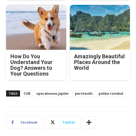
How Do You
Amazingly Beautiful
Understand Your
Places Around the
Dog? Answers to
World
Your Questions
TAGS
CUB
operatiunea jupiter
perchezitii
poliția română
Facebook
Twitter