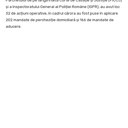
Parchetului de pe lângă Înalta Curte de Casație și Justiție (PÎCCJ)
și a Inspectoratului General al Poliției Române (IGPR), au avut loc
32 de acțiuni operative, în cadrul cărora au fost puse în aplicare
202 mandate de percheziție domiciliară și 166 de mandate de
aducere.