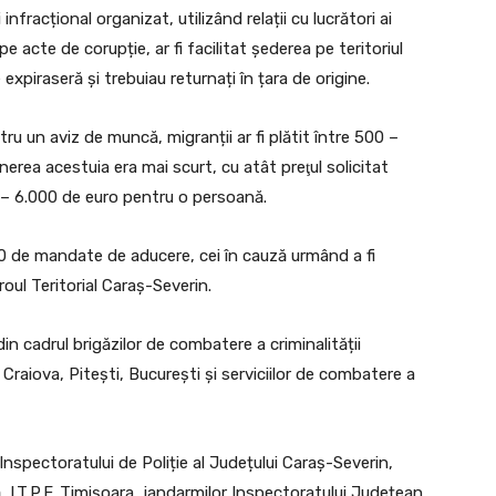
fracțional organizat, utilizând relații cu lucrători ai
e acte de corupție, ar fi facilitat șederea pe teritoriul
expiraseră și trebuiau returnați în țara de origine.
tru un aviz de muncă, migranții ar fi plătit între 500 –
nerea acestuia era mai scurt, cu atât preţul solicitat
 – 6.000 de euro pentru o persoană.
0 de mandate de aducere, cei în cauză urmând a fi
iroul Teritorial Caraș-Severin.
 din cadrul brigăzilor de combatere a criminalității
 Craiova, Piteşti, Bucureşti și serviciilor de combatere a
r Inspectoratului de Poliție al Județului Caraș-Severin,
ă, I.T.P.F. Timişoara, jandarmilor Inspectoratului Județean