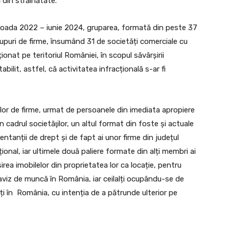
 din străinătate.
perioada 2022 – iunie 2024, gruparea, formată din peste 37
rupuri de firme, însumând 31 de societăți comerciale cu
ționat pe teritoriul României, în scopul săvârșirii
stabilit, astfel, că activitatea infracțională s-ar fi
urilor de firme, urmat de persoanele din imediata apropiere
în cadrul societăţilor, un altul format din foste și actuale
zentanții de drept și de fapt ai unor firme din județul
ional, iar ultimele două paliere formate din alți membri ai
irea imobilelor din proprietatea lor ca locație, pentru
 aviz de muncă în România, iar ceilalți ocupându-se de
ți în România, cu intenția de a pătrunde ulterior pe