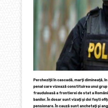
Percheziții în cascadă, marți dimineață, în 
penal care vizează constituirea unui grup 
frauduloasă a frontierei de stat a României
banilor. În dosar sunt vizați și doi foşti of
pensionare. În cauză sunt anchetați și anga