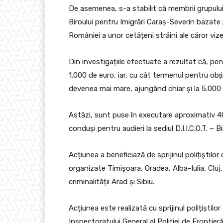
De asemenea, s-a stabilit că membrii grupului in
Biroului pentru Imigrări Caraș-Severin bazate p
României a unor cetățeni străini ale căror vize 
Din investigațiile efectuate a rezultat că, pen
1.000 de euro, iar, cu cât termenul pentru obţi
devenea mai mare, ajungând chiar şi la 5.000
Astăzi, sunt puse în executare aproximativ 4
conduși pentru audieri la sediul D.I.I.C.O.T. – B
Acțiunea a beneficiază de sprijinul polițiștilor
organizate Timişoara, Oradea, Alba-Iulia, Cluj,
criminalității Arad și Sibiu.
Acțiunea este realizată cu sprijinul polițiștilo
Inspectoratului General al Poliției de Frontier