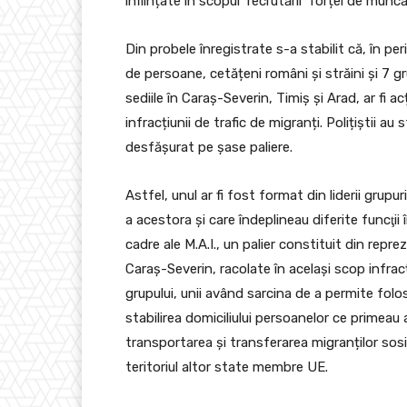
înființate în scopul recrutării forței de muncă
Din probele înregistrate s-a stabilit că, în 
de persoane, cetățeni români și străini și 7 g
sediile în Caraș-Severin, Timiș și Arad, ar fi ac
infracțiunii de trafic de migranți. Polițiștii au 
desfășurat pe șase paliere.
Astfel, unul ar fi fost format din liderii grup
a acestora și care îndeplineau diferite funcţii 
cadre ale M.A.I., un palier constituit din repre
Caraș-Severin, racolate în același scop infracț
grupului, unii având sarcina de a permite folos
stabilirea domiciliului persoanelor ce primeau
transportarea și transferarea migranților sosi
teritoriul altor state membre UE.