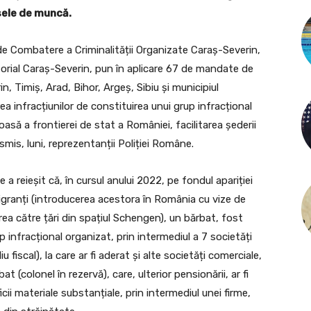
sele de muncă.
i de Combatere a Criminalității Organizate Caraș-Severin,
ritorial Caraș-Severin, pun în aplicare 67 de mandate de
n, Timiş, Arad, Bihor, Argeş, Sibiu şi municipiul
ea infracțiunilor de constituirea unui grup infracțional
oasă a frontierei de stat a României, facilitarea șederii
nsmis, luni, reprezentanții Poliției Române.
e a reieșit că, în cursul anului 2022, pe fondul apariției
igranți (introducerea acestora în România cu vize de
erea către țări din spațiul Schengen), un bărbat, fost
rup infracțional organizat, prin intermediul a 7 societăți
u fiscal), la care ar fi aderat și alte societăți comerciale,
 (colonel în rezervă), care, ulterior pensionării, ar fi
i materiale substanțiale, prin intermediul unei firme,