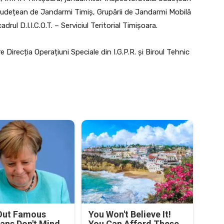
Județean de Jandarmi Timiş, Grupării de Jandarmi Mobilă
drul D.I.I.C.O.T. – Serviciul Teritorial Timişoara.
 Direcția Operațiuni Speciale din I.G.P.R. și Biroul Tehnic
Out Famous
You Won't Believe It!
ians Don't Mind
You Can Afford These