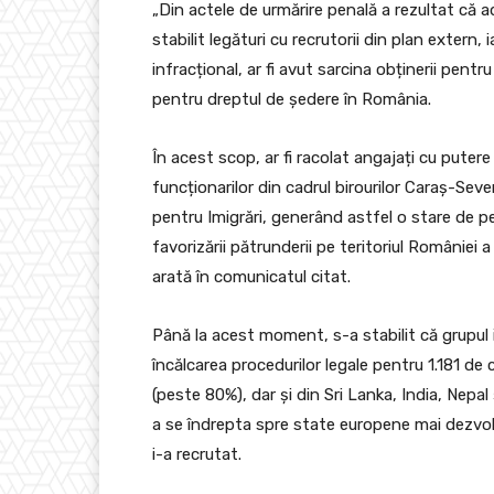
„Din actele de urmărire penală a rezultat că ad
stabilit legături cu recrutorii din plan extern,
infracțional, ar fi avut sarcina obținerii pent
pentru dreptul de ședere în România.
În acest scop, ar fi racolat angajați cu putere
funcționarilor din cadrul birourilor Caraș-Sev
pentru Imigrări, generând astfel o stare de per
favorizării pătrunderii pe teritoriul României a
arată în comunicatul citat.
Până la acest moment, s-a stabilit că grupul i
încălcarea procedurilor legale pentru 1.181 de
(peste 80%), dar și din Sri Lanka, India, Nep
a se îndrepta spre state europene mai dezvol
i-a recrutat.