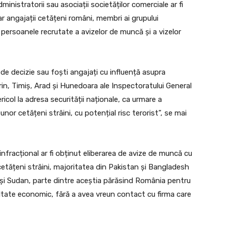
ministratorii sau asociații societăților comerciale ar fi
 iar angajații cetățeni români, membri ai grupului
ru persoanele recrutate a avizelor de muncă și a vizelor
 de decizie sau foști angajați cu influență asupra
erin, Timiș, Arad și Hunedoara ale Inspectoratului General
icol la adresa securității naționale, ca urmare a
 unor cetățeni străini, cu potențial risc terorist”, se mai
nfracțional ar fi obținut eliberarea de avize de muncă cu
 cetățeni străini, majoritatea din Pakistan și Bangladesh
al și Sudan, parte dintre aceștia părăsind România pentru
tate economic, fără a avea vreun contact cu firma care