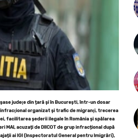
şase judeţe din țară și în București, într-un dosar
infracţional organizat şi trafic de migranţi, trecerea
, facilitarea şederii ilegale în România şi spălarea
ițeri MAI, acuzați de DIICOT de grup infracțional după
jații ai IGI (Inspectoratul General pentru Imigrări),