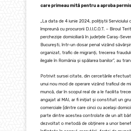
care primeau mită pentru a aproba permi
„La data de 4 iunie 2024, polițiștii Serviciulu
împreună cu procurorii D.I.I.C.O.T. – Biroul Te
percheziţie domiciliară în județele Caraș-Severi
Bucureşti, într-un dosar penal vizând săvârșir
organizat, trafic de migranți, trecerea fraudul
ilegale în România și spălarea banilor”, au tra
Potrivit sursei citate, din cercetările efectuat
unui nou mod de operare vizând traficul de m
muncă, dar în scopul real de a le facilita trec
angajat al MAI, ar fi inițiat și constituit un g
comerciale (dintre care cinci cu același domicili
parte dintre acestea controlate de un alt bărbat
dezvoltat o metodă de obținere a unor benefici