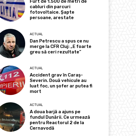
Furt de 1.500 de metri de
cabluri din parcuri
fotovoltaice. Șapte
persoane, arestate
ACTUAL
Dan Petrescu a spus ce nu
merge la CFR Cluj: „E foarte
greu să ceri rezultate”
ACTUAL
Accident grav în Caraș-
Severin. Două vehicule au
luat foc, un șofer ar putea fi
mort
ACTUAL
A doua barjă a ajuns pe
fundul Dunării. Ce urmează
pentru Reactorul 2 de la
Cernavodă