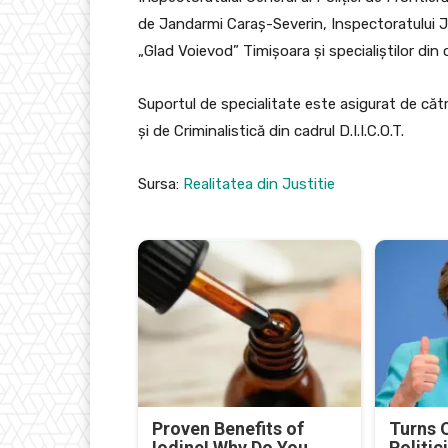
de Jandarmi Caraș-Severin, Inspectoratului 
„Glad Voievod” Timișoara și specialiștilor din ca
Suportul de specialitate este asigurat de către
și de Criminalistică din cadrul D.I.I.C.O.T.
Sursa:
Realitatea din Justitie
Proven Benefits of
Turns 
Iodine! Why Do You
Politic