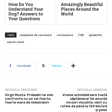
How Do You
Amazingly Beautiful
Understand Your
Places Around the
Dog? Answers to
World
Your Questions
TAGS
campanie de vaccinare
coronavirus
CUB
epidemie
vaccin covid
Facebook
Twitter
ARTICOLUL PRECEDENT
ARTICOLUL URMĂTOR
Virgil Musta: Probabil ne vom
Vreme schimbătoare toată
confrunta cu un val foarte,
săptămâna! Se anunță
foarte mare de îmbolnăviri
ninsori viscolite, vânt cu
rafale de până la 120 km/oră
și polei