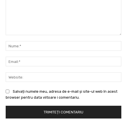
Comentariu:
Nu
Ema
Web
Salvați numele meu, adresa de e-mail și site-ul web în acest
browser pentru data viitoare i comentariu.