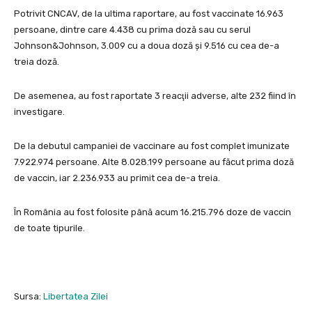
Potrivit CNCAV, de la ultima raportare, au fost vaccinate 16.963
persoane, dintre care 4.438 cu prima doză sau cu serul
Johnson&Johnson, 3.009 cu a doua doză şi 9.516 cu cea de-a
treia doză.
De asemenea, au fost raportate 3 reacţii adverse, alte 232 fiind în
investigare.
De la debutul campaniei de vaccinare au fost complet imunizate
7.922.974 persoane. Alte 8.028.199 persoane au făcut prima doză
de vaccin, iar 2.236.933 au primit cea de-a treia.
În România au fost folosite până acum 16.215.796 doze de vaccin
de toate tipurile.
Sursa:
Libertatea Zilei