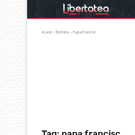
Acasă
Etichete
Papa francisc
Tag:
papa francisc