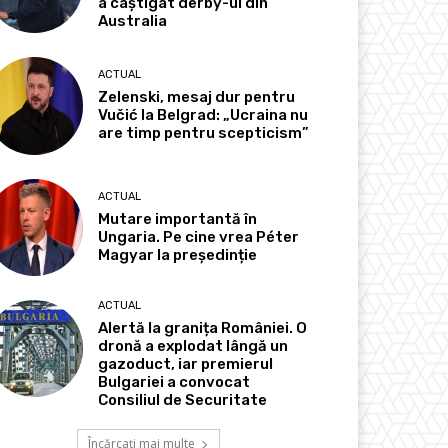
a câștigat derby-ul din
Australia
ACTUAL
Zelenski, mesaj dur pentru
Vučić la Belgrad: „Ucraina nu
are timp pentru scepticism”
ACTUAL
Mutare importantă în
Ungaria. Pe cine vrea Péter
Magyar la președinție
ACTUAL
Alertă la granița României. O
dronă a explodat lângă un
gazoduct, iar premierul
Bulgariei a convocat
Consiliul de Securitate
Încărcați mai multe