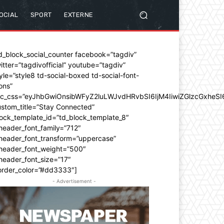
OCIAL
SPORT
EXTERNE
d_block_social_counter facebook=”tagdiv”
itter=”tagdivofficial” youtube=”tagdiv”
yle=”style8 td-social-boxed td-social-font-
ons”
dc_css=”eyJhbGwiOnsibWFyZ2luLWJvdHRvbSI6IjM4IiwiZGlzcGxhe
stom_title=”Stay Connected”
ock_template_id=”td_block_template_8″
header_font_family=”712″
_header_font_transform=”uppercase”
_header_font_weight=”500″
header_font_size=”17″
order_color=”#dd3333″]
- Advertisement -