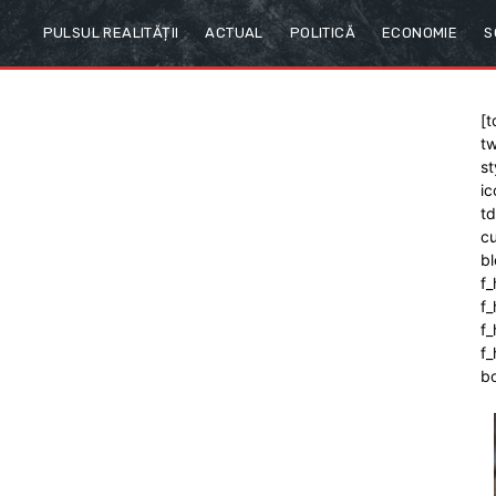
PULSUL REALITĂȚII
ACTUAL
POLITICĂ
ECONOMIE
S
[t
tw
st
ic
t
cu
bl
f_
f
f
f_
b