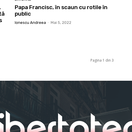
,
Papa Francisc, în scaun cu rotile în
tă
public
s
Ionescu Andreea
-
Mai 5, 2022
Pagina 1 din 3