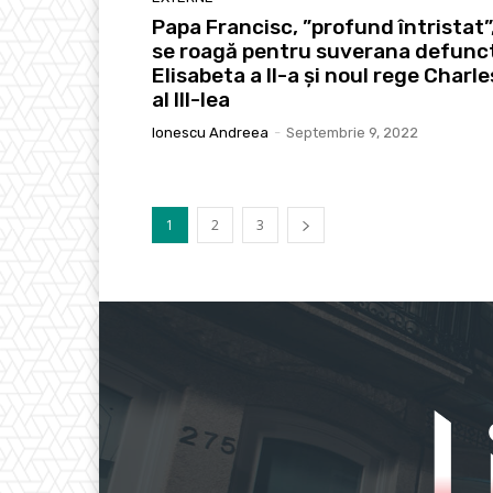
Papa Francisc, ”profund întristat”
se roagă pentru suverana defunc
Elisabeta a II-a şi noul rege Charle
al III-lea
Ionescu Andreea
-
Septembrie 9, 2022
1
2
3