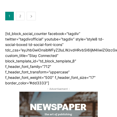
1
2
[td_block_social_counter facebook=”tagdiv”
twitter=”tagdivofficial” youtube=”tagdiv” style=”style8 td-
social-boxed td-social-font-icons”
tdc_css=”eyJhbGwiOnsibWFyZ2luLWJvdHRvbSI6IjM4IiwiZGlz
custom_title=”Stay Connected”
block_template_id=”td_block_template_8″
f_header_font_family=”712″
f_header_font_transform=”uppercase”
f_header_font_weight=”500″ f_header_font_size=”17″
border_color=”#dd3333″]
- Advertisement -