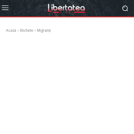
Acasă
Etichete
Migranți