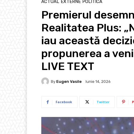
ACTUAL
EXTERNE
POLITICĂ
Premierul desemna
Realitatea Plus: „
iau această decizi
propunerea a venit
LIVE TEXT
By
Eugen Vasile
Iunie 14, 2026
Facebook
Twitter
P