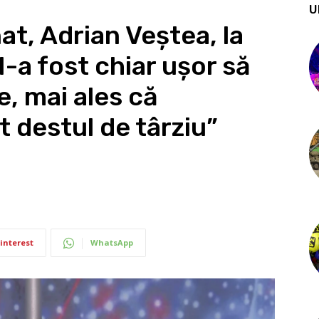
U
t, Adrian Veștea, la
N-a fost chiar ușor să
e, mai ales că
 destul de târziu”
interest
WhatsApp