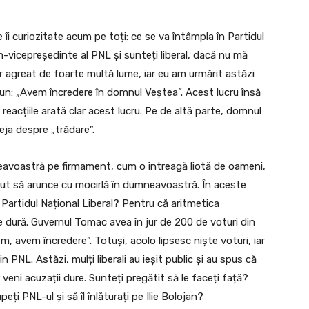
îi curiozitate acum pe toți: ce se va întâmpla în Partidul
-vicepreședinte al PNL și sunteți liberal, dacă nu mă
der agreat de foarte multă lume, iar eu am urmărit astăzi
 spun: „Avem încredere în domnul Veștea”. Acest lucru însă
reacțiile arată clar acest lucru. Pe de altă parte, domnul
eja despre „trădare”.
eavoastră pe firmament, cum o întreagă liotă de oameni,
ceput să arunce cu mocirlă în dumneavoastră. În aceste
 Partidul Național Liberal? Pentru că aritmetica
 dură. Guvernul Tomac avea în jur de 200 de voturi din
em, avem încredere”. Totuși, acolo lipsesc niște voturi, iar
n PNL. Astăzi, mulți liberali au ieșit public și au spus că
eni acuzații dure. Sunteți pregătit să le faceți față?
eți PNL-ul și să îl înlăturați pe Ilie Bolojan?