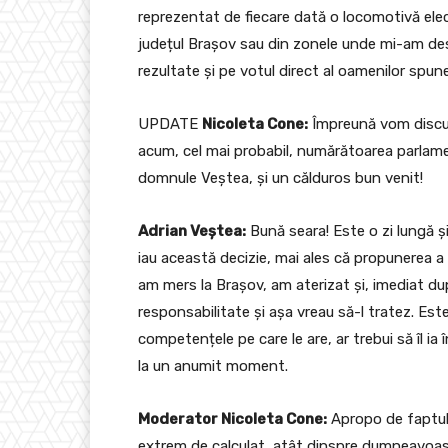
reprezentat de fiecare dată o locomotivă elect
județul Brașov sau din zonele unde mi-am des
rezultate și pe votul direct al oamenilor spun
UPDATE
Nicoleta Cone:
Împreună vom discut
acum, cel mai probabil, numărătoarea parlame
domnule Veștea, și un călduros bun venit!
Adrian Veștea:
Bună seara! Este o zi lungă și
iau această decizie, mai ales că propunerea a
am mers la Brașov, am aterizat și, imediat du
responsabilitate și așa vreau să-l tratez. Este
competențele pe care le are, ar trebui să îl ia
la un anumit moment.
Moderator Nicoleta Cone:
Apropo de faptul 
extrem de calculat, atât dinspre dumneavoastr