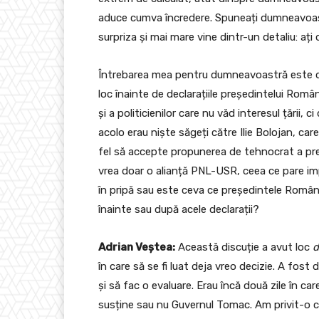
aduce cumva încredere. Spuneați dumneavoast
surpriza și mai mare vine dintr-un detaliu: ați
Întrebarea mea pentru dumneavoastră este dac
loc înainte de declarațiile președintelui Român
și a politicienilor care nu văd interesul țării, c
acolo erau niște săgeți către Ilie Bolojan, car
fel să accepte propunerea de tehnocrat a preș
vrea doar o alianță PNL-USR, ceea ce pare im
în pripă sau este ceva ce președintele Români
înainte sau după acele declarații?
Adrian Veștea:
Această discuție a avut loc
d
în care să se fi luat deja vreo decizie. A fost 
și să fac o evaluare. Erau încă două zile în 
susține sau nu Guvernul Tomac. Am privit-o ca 