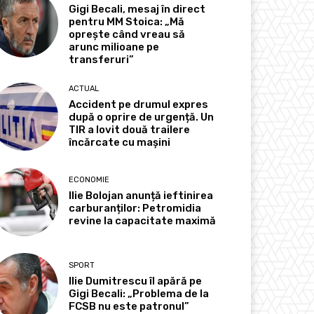
Gigi Becali, mesaj în direct
pentru MM Stoica: „Mă
oprește când vreau să
arunc milioane pe
transferuri”
ACTUAL
Accident pe drumul expres
după o oprire de urgență. Un
TIR a lovit două trailere
încărcate cu mașini
ECONOMIE
Ilie Bolojan anunță ieftinirea
carburanților: Petromidia
revine la capacitate maximă
SPORT
Ilie Dumitrescu îl apără pe
Gigi Becali: „Problema de la
FCSB nu este patronul”