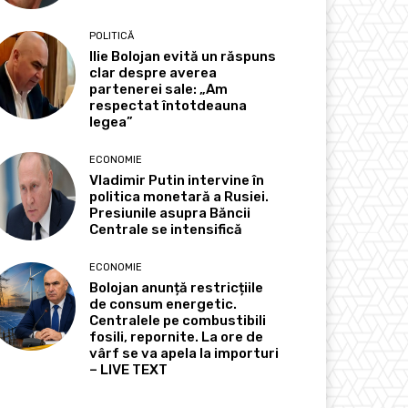
POLITICĂ
Ilie Bolojan evită un răspuns
clar despre averea
partenerei sale: „Am
respectat întotdeauna
legea”
ECONOMIE
Vladimir Putin intervine în
politica monetară a Rusiei.
Presiunile asupra Băncii
Centrale se intensifică
ECONOMIE
Bolojan anunță restricțiile
de consum energetic.
Centralele pe combustibili
fosili, repornite. La ore de
vârf se va apela la importuri
– LIVE TEXT