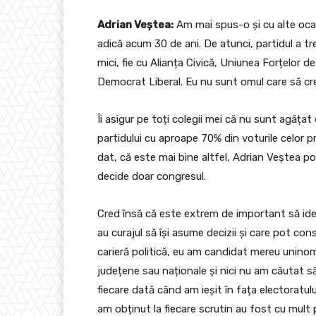
Adrian Veștea:
Am mai spus-o și cu alte ocazi
adică acum 30 de ani. De atunci, partidul a tre
mici, fie cu Alianța Civică, Uniunea Forțelor 
Democrat Liberal. Eu nu sunt omul care să cre
Îi asigur pe toți colegii mei că nu sunt agăța
partidului cu aproape 70% din voturile celor 
dat, că este mai bine altfel, Adrian Veștea p
decide doar congresul.
Cred însă că este extrem de important să ide
au curajul să își asume decizii și care pot con
carieră politică, eu am candidat mereu uninom
județene sau naționale și nici nu am căutat să 
fiecare dată când am ieșit în fața electoratul
am obținut la fiecare scrutin au fost cu mult 