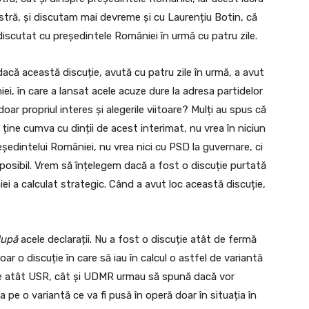
ră, și discutam mai devreme și cu Laurențiu Botin, că
 discutat cu președintele României în urmă cu patru zile.
ă această discuție, avută cu patru zile în urmă, a avut
iei, în care a lansat acele acuze dure la adresa partidelor
i doar propriul interes și alegerile viitoare? Mulți au spus că
e ține cumva cu dinții de acest interimat, nu vrea în niciun
edintelui României, nu vrea nici cu PSD la guvernare, ci
posibil. Vrem să înțelegem dacă a fost o discuție purtată
ei a calculat strategic. Când a avut loc această discuție,
upă
acele declarații. Nu a fost o discuție atât de fermă
doar o discuție în care să iau în calcul o astfel de variantă
care atât USR, cât și UDMR urmau să spună dacă vor
pe o variantă ce va fi pusă în operă doar în situația în