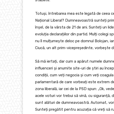
Totuși, întrebarea mea este legată de ceea ce 
Național Liberal? Dumneavoastră sunteți prim
înșel, de la vârsta de 21 de ani. Sunteți un li
evoluția declarațiilor din partid. Mulți colegi
nu îl mulțumește deloc pe domnul Bolojan, iar 
Ciucă, un alt prim-vicepreședinte, vorbește d
Să mă iertați, dar cum a apărut numele dumn
influenceri și anumite site-uri de știri au în
condiții, cum veți negocia și cum veți coagula
parlamentară de care vorbeați este extrem de
zona liberală, iar cei de la PSD spun: „Ok, ved
acele voturi vor trebui să vină, cu siguranță, di
sunt alături de dumneavoastră. Automat, vor v
Sunteți pregătit pentru acuzația că vreți să rup