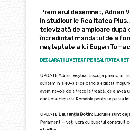
Premierul desemnat, Adrian V
în studiourile Realitatea Plus
televizată de amploare după 
încredințat mandatul de a for
neșteptate a lui Eugen Tomac
DECLARAȚII LIVETEXT PE REALITATEA.NET
UPDATE Adrian Veștea: Discuţia privind un no
suntem în a 40-a zi de când a existat moţiune
avem nevoie de a trece la treabă, de a avea u
ducă mai departe România pentru a putea im
UPDATE
Laurențiu Botin:
Lucrurile sunt dej
Parlament — veți lucra cu bugetul construit 
stabilite.