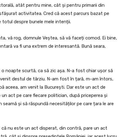
orală, atât pentru mine, cât și pentru primarii din
fășurat activitatea. Cred că acest parcurs bazat pe
e totul despre bunele mele intenții.
a, vă rog, domnule Veștea, să vă faceți comod. Ei bine,
ntară va fi una extrem de interesantă. Bună seara,
 o noapte scurtă, ca să zic așa. N-a fost chiar ușor să
 venit destul de târziu. N-am fost în țară, m-am întors,
pă aceea, am venit la București. Dar este un act de
 un act pe care fiecare politician, după priceperea și
 în seamă și să răspundă necesităților pe care țara le are
că nu este un act disperat, din contră, pare un act
ă, cât și dinspre președintele României, iar acest lucru