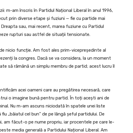
i: m-am înscris în Partidul Național Liberal în anul 1996,
cut prin diverse etape și fuziuni — fie cu partide mai
de Dreapta sau, mai recent, marea fuziune cu Partidul
eze rupturi sau astfel de situații tensionate.
t de nicio funcție. Am fost ales prim-vicepreședinte al
prezenți la congres. Dacă se va considera, la un moment
oate să rămână un simplu membru de partid; acest lucru îl
ntificăm acei oameni care au pregătirea necesară, care
strui o imagine bună pentru partid. În toți acești ani de
inal. Nu m-am ascuns niciodată în spatele unei liste
fiu „băiatul cel bun” de pe lângă șeful partidului. De
ui, am făcut-o pe nume propriu, iar procentele pe care le-
peste media generală a Partidului Național Liberal. Am