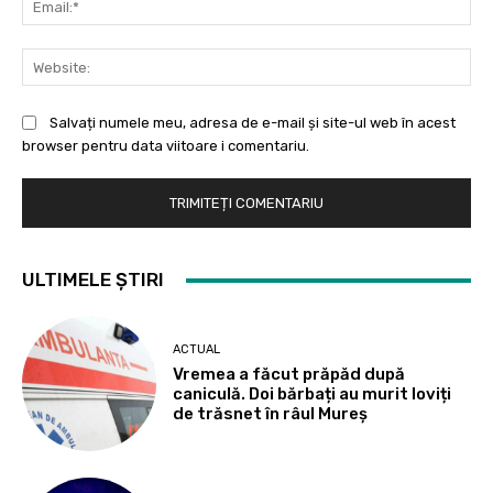
Web
Salvați numele meu, adresa de e-mail și site-ul web în acest
browser pentru data viitoare i comentariu.
ULTIMELE ȘTIRI
ACTUAL
Vremea a făcut prăpăd după
caniculă. Doi bărbați au murit loviți
de trăsnet în râul Mureș