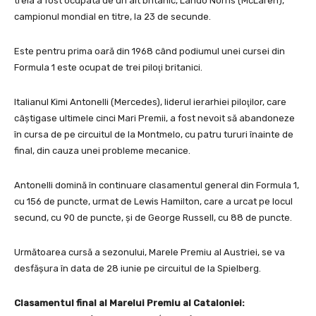
treia a fost ocupată de un alt britanic, Lando Norris (McLaren),
campionul mondial en titre, la 23 de secunde.
Este pentru prima oară din 1968 când podiumul unei cursei din
Formula 1 este ocupat de trei piloţi britanici.
Italianul Kimi Antonelli (Mercedes), liderul ierarhiei piloţilor, care
câştigase ultimele cinci Mari Premii, a fost nevoit să abandoneze
în cursa de pe circuitul de la Montmelo, cu patru tururi înainte de
final, din cauza unei probleme mecanice.
Antonelli domină în continuare clasamentul general din Formula 1,
cu 156 de puncte, urmat de Lewis Hamilton, care a urcat pe locul
secund, cu 90 de puncte, şi de George Russell, cu 88 de puncte.
Următoarea cursă a sezonului, Marele Premiu al Austriei, se va
desfăşura în data de 28 iunie pe circuitul de la Spielberg.
Clasamentul final al Marelui Premiu al Cataloniei: