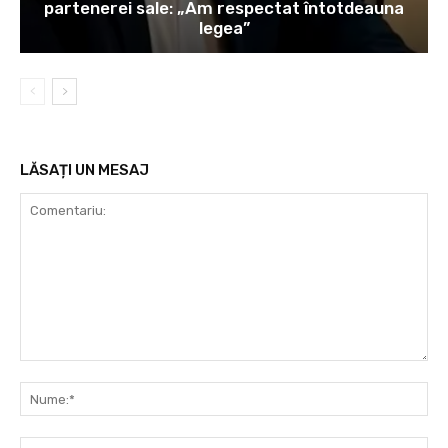
partenerei sale: „Am respectat întotdeauna
legea”
LĂSAȚI UN MESAJ
Comentariu:
Nu
Ema