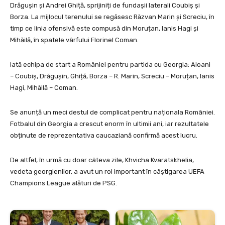
Drăgușin și Andrei Ghiță, sprijiniți de fundașii laterali Coubiș și
Borza. La mijlocul terenului se regăsesc Răzvan Marin și Screciu, în
timp ce linia ofensivă este compusă din Moruțan, Ianis Hagi și
Mihăilă, în spatele vârfului Florinel Coman.
Iată echipa de start a României pentru partida cu Georgia: Aioani
– Coubiș, Drăgușin, Ghiță, Borza – R. Marin, Screciu – Moruțan, Ianis
Hagi, Mihăilă – Coman.
Se anunță un meci destul de complicat pentru naționala României.
Fotbalul din Georgia a crescut enorm în ultimii ani, iar rezultatele
obținute de reprezentativa caucaziană confirmă acest lucru.
De altfel, în urmă cu doar câteva zile, Khvicha Kvaratskhelia,
vedeta georgienilor, a avut un rol important în câștigarea UEFA
Champions League alături de PSG.