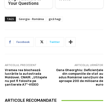
Your Questions
TAGS
Georgia - România
gică hagi
Facebook
Twitter
ARTICOLUL PRECEDENT
ARTICOLUL URMĂTOR
Vremea rea blochează
Oana Gheorghiu: Deficiențele
lucrările la autostrada
din companiile de stat au
Moldovei. CNAIR: „Utilajele
adus României sancțiuni de
nu pot fi folosite pe
aproape 200 de milioane de
șantierele A7”-VIDEO
euro
ARTICOLE RECOMANDATE