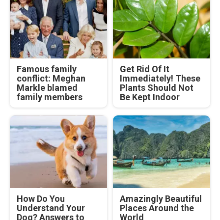
Famous family
Get Rid Of It
conflict: Meghan
Immediately! These
Markle blamed
Plants Should Not
family members
Be Kept Indoor
How Do You
Amazingly Beautiful
Understand Your
Places Around the
Dog? Answers to
World