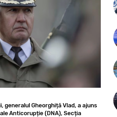
ii, generalul Gheorghiță Vlad, a ajuns
onale Anticorupție (DNA), Secția