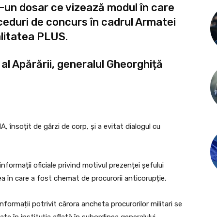
tr-un dosar ce vizează modul în care
eduri de concurs în cadrul Armatei
alitatea PLUS.
al Apărării, generalul Gheorghiță
, însoțit de gărzi de corp, și a evitat dialogul cu
informații oficiale privind motivul prezenței șefului
atea în care a fost chemat de procurorii anticorupție.
nformații potrivit cărora ancheta procurorilor militari se
e în instituția aflată în subordinea generalului