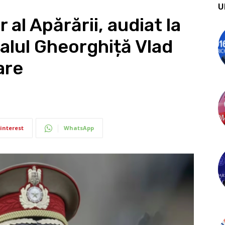
U
 al Apărării, audiat la
alul Gheorghiță Vlad
are
interest
WhatsApp