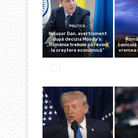
POLITICĂ
Nicușor Dan, avertisment
după decizia Moody’s:
Român
„România trebuie să revină
caniculă 
la creștere economică”
vremea 