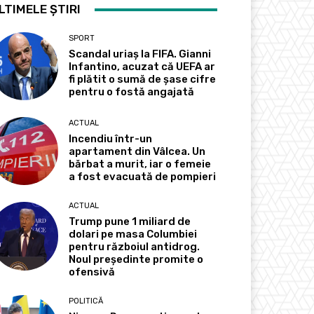
LTIMELE ȘTIRI
SPORT
Scandal uriaș la FIFA. Gianni
Infantino, acuzat că UEFA ar
fi plătit o sumă de șase cifre
pentru o fostă angajată
ACTUAL
Incendiu într-un
apartament din Vâlcea. Un
bărbat a murit, iar o femeie
a fost evacuată de pompieri
ACTUAL
Trump pune 1 miliard de
dolari pe masa Columbiei
pentru războiul antidrog.
Noul președinte promite o
ofensivă
POLITICĂ