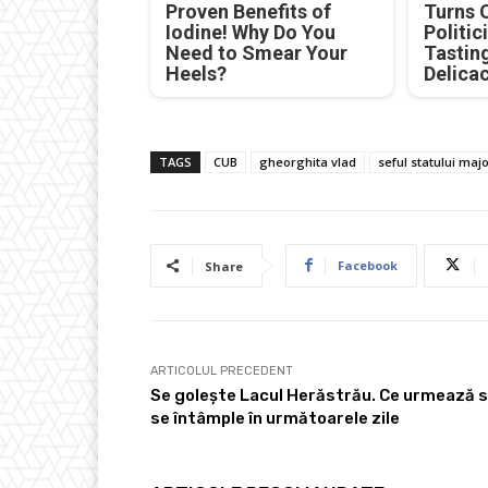
Proven Benefits of
Turns 
Iodine! Why Do You
Politic
Need to Smear Your
Tastin
Heels?
Delica
TAGS
CUB
gheorghita vlad
seful statului maj
Facebook
Share
ARTICOLUL PRECEDENT
Se golește Lacul Herăstrău. Ce urmează 
se întâmple în următoarele zile