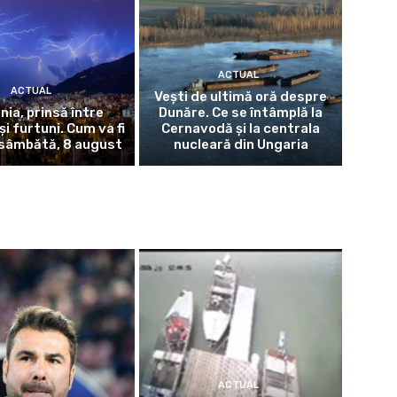
ACTUAL
ACTUAL
Vești de ultimă oră despre
ia, prinsă între
Dunăre. Ce se întâmplă la
și furtuni. Cum va fi
Cernavodă și la centrala
sâmbătă, 8 august
nucleară din Ungaria
ACTUAL