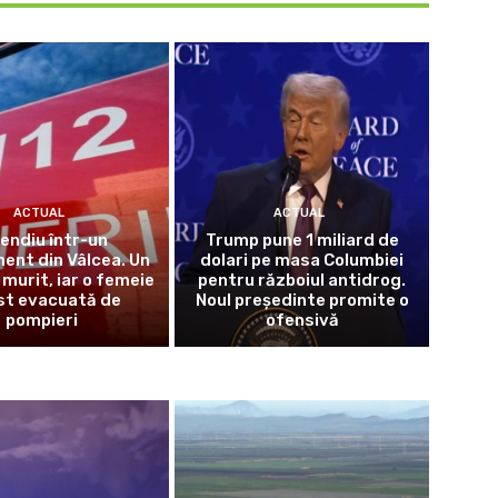
ACTUAL
ACTUAL
cendiu într-un
Trump pune 1 miliard de
ent din Vâlcea. Un
dolari pe masa Columbiei
 murit, iar o femeie
pentru războiul antidrog.
st evacuată de
Noul președinte promite o
pompieri
ofensivă