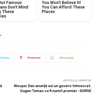
Out Famous
You Won't Believe It!
ians Don't Mind
You Can Afford These
g These
Places
cies
or
Twitter
Pinterest
WhatsApp
ARTICOLUL URMĂTOR
să
Nicușor Dan anunță azi un guvern tehnocrat.
Eugen Tomac va fi numit premier -SURSE