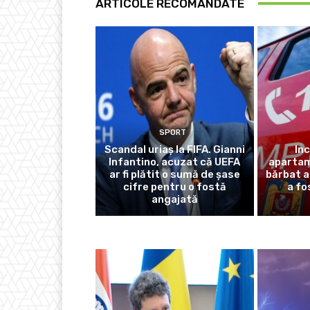
ARTICOLE RECOMANDATE
SPORT
Scandal uriaș la FIFA. Gianni
In
Infantino, acuzat că UEFA
apartam
ar fi plătit o sumă de șase
bărbat a
cifre pentru o fostă
a fo
angajată