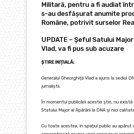
Militară, pentru a fi audiat în
s-au desfășurat anumite proc
Române, potrivit surselor Re
UPDATE – Șeful Satului Major 
Vlad, va fi pus sub acuzare
ȘTIRE INIȚIALĂ:
Generalul Gheorghiță Vlad a ajuns la sediul DNA
jurnaliștii.
În momentul publicării acestei știri, nu există 
Statului Major al Apărării la DNA și nici calit
Cu toate acestea, în spațiul public au apărut i
concentrează asupra unor concursuri organizat