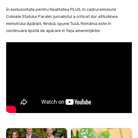
În exclusivitate pentru Realitatea PLUS, în cadrul emisiunii
Culisele Statului Paralel, jurnalistul a criticat dur atitudinea
ministrului Apărării, fiindcă, spune Tucă, România este în
continuare lipsită de apărare în fața amenințărilor.