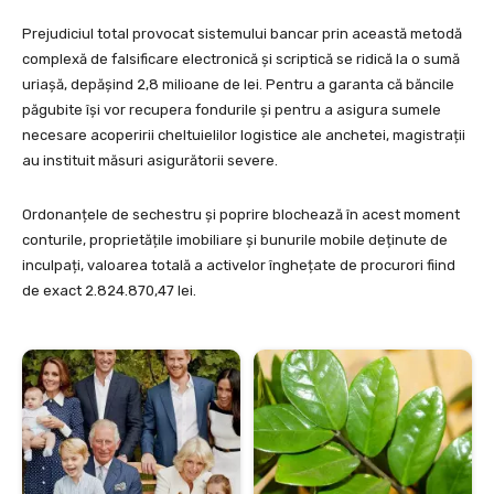
Prejudiciul total provocat sistemului bancar prin această metodă
complexă de falsificare electronică și scriptică se ridică la o sumă
uriașă, depășind 2,8 milioane de lei. Pentru a garanta că băncile
păgubite își vor recupera fondurile și pentru a asigura sumele
necesare acoperirii cheltuielilor logistice ale anchetei, magistrații
au instituit măsuri asigurătorii severe.
Ordonanțele de sechestru și poprire blochează în acest moment
conturile, proprietățile imobiliare și bunurile mobile deținute de
inculpați, valoarea totală a activelor înghețate de procurori fiind
de exact 2.824.870,47 lei.