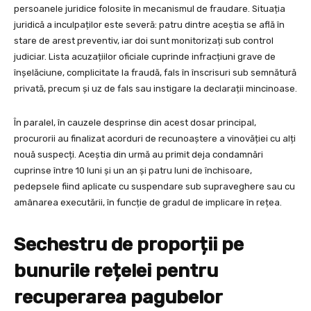
persoanele juridice folosite în mecanismul de fraudare. Situația
juridică a inculpaților este severă: patru dintre aceștia se află în
stare de arest preventiv, iar doi sunt monitorizați sub control
judiciar. Lista acuzațiilor oficiale cuprinde infracțiuni grave de
înșelăciune, complicitate la fraudă, fals în înscrisuri sub semnătură
privată, precum și uz de fals sau instigare la declarații mincinoase.
În paralel, în cauzele desprinse din acest dosar principal,
procurorii au finalizat acorduri de recunoaștere a vinovăției cu alți
nouă suspecți. Aceștia din urmă au primit deja condamnări
cuprinse între 10 luni și un an și patru luni de închisoare,
pedepsele fiind aplicate cu suspendare sub supraveghere sau cu
amânarea executării, în funcție de gradul de implicare în rețea.
Sechestru de proporții pe
bunurile rețelei pentru
recuperarea pagubelor