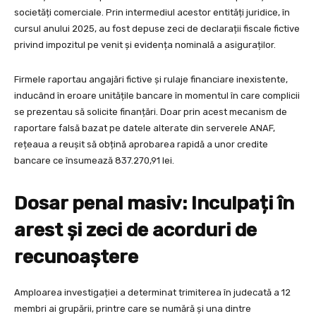
societăți comerciale. Prin intermediul acestor entități juridice, în
cursul anului 2025, au fost depuse zeci de declarații fiscale fictive
privind impozitul pe venit și evidența nominală a asiguraților.
Firmele raportau angajări fictive și rulaje financiare inexistente,
inducând în eroare unitățile bancare în momentul în care complicii
se prezentau să solicite finanțări. Doar prin acest mecanism de
raportare falsă bazat pe datele alterate din serverele ANAF,
rețeaua a reușit să obțină aprobarea rapidă a unor credite
bancare ce însumează 837.270,91 lei.
Dosar penal masiv: Inculpați în
arest și zeci de acorduri de
recunoaștere
Amploarea investigației a determinat trimiterea în judecată a 12
membri ai grupării, printre care se numără și una dintre