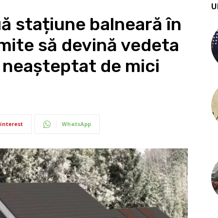
U
ă stațiune balneară în
mite să devină vedeta
nt neașteptat de mici
interest
WhatsApp