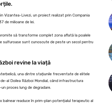
rțile.
 Vizantea-Livezi, un proiect realizat prin Compania
37 de milioane de lei.
i promite să transforme complet zona aflată la poalele
ale sulfuroase sunt cunoscute de peste un secol pentru
boi revine la viață
terbelică, una dintre stațiunile frecventate de elitele
i de-al Doilea Război Mondial, când infrastructura
tr-un proces lung de degradare.
balnear readuce în prim-plan potențialul terapeutic al