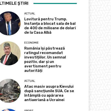
LTIMELE ȘTIRI
ACTUAL
Lovitură pentru Trump.
Instanța a blocat sala de bal
de 400 de milioane de dolari
de la Casa Albă
ECONOMIE
România își păstrează
ratingul recomandat
investițiilor. Un semnal
pozitiv, dar și un
avertisment pentru
autorități
ACTUAL
Atac masiv asupra Kievului
după sancțiunile SUA. Ce se
întâmplă cu apărarea
antiaeriană a Ucrainei
SPORT