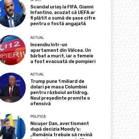
Scandal uriaș la FIFA. Gianni
Infantino, acuzat că UEFA ar
fi plătit o sumă de șase cifre
pentru o fostă angajată
ACTUAL
Incendiu într-un
apartament din Vâlcea. Un
bărbat a murit, iar o femeie
a fost evacuată de pompieri
ACTUAL
Trump pune 1 miliard de
dolari pe masa Columbiei
pentru războiul antidrog.
Noul președinte promite o
ofensivă
POLITICĂ
Nicușor Dan, avertisment
după decizia Moody’s:
„România trebuie să revină