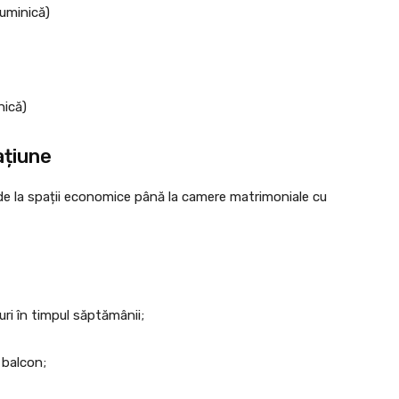
duminică)
nică)
ațiune
de la spații economice până la camere matrimoniale cu
ri în timpul săptămânii;
 balcon;