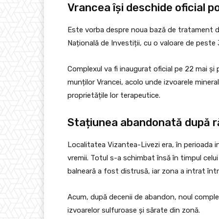
Vrancea își deschide oficial po
Este vorba despre noua bază de tratament din
Națională de Investiții, cu o valoare de peste 
Complexul va fi inaugurat oficial pe 22 mai ș
munților Vrancei, acolo unde izvoarele miner
proprietățile lor terapeutice.
Stațiunea abandonată după răz
Localitatea Vizantea-Livezi era, în perioada in
vremii. Totul s-a schimbat însă în timpul celu
balneară a fost distrusă, iar zona a intrat în
Acum, după decenii de abandon, noul complex 
izvoarelor sulfuroase și sărate din zonă.