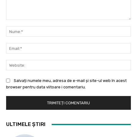
Comentariu:
Nu
Ema
Web
Salvați numele meu, adresa de e-mail și site-ul web în acest
browser pentru data viitoare i comentariu.
ULTIMELE ȘTIRI