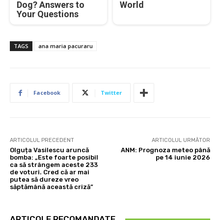
Dog? Answers to
World
Your Questions
TAGS
ana maria pacuraru
Facebook
Twitter
ARTICOLUL PRECEDENT
ARTICOLUL URMĂTOR
Olguța Vasilescu aruncă
ANM: Prognoza meteo până
bomba: „Este foarte posibil
pe 14 iunie 2026
ca să strângem aceste 233
de voturi. Cred că ar mai
putea să dureze vreo
săptămână această criză”
ARTICOLE RECOMANDATE