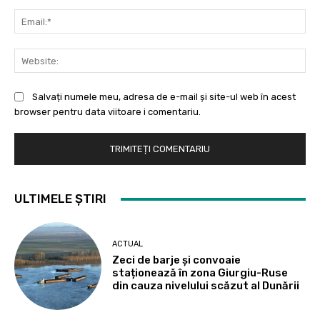
Ema
Web
Salvați numele meu, adresa de e-mail și site-ul web în acest
browser pentru data viitoare i comentariu.
ULTIMELE ȘTIRI
ACTUAL
Zeci de barje și convoaie
staționează în zona Giurgiu-Ruse
din cauza nivelului scăzut al Dunării