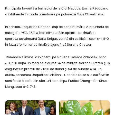
Principala favorită a turneului de la Cluj Napoca, Emma Răducanu
o întâlnește în runda următoare pe poloneza Maja Chwalinska.
În schimb, Jaqueline Cristian, cap de serie numărul 2 la turneul de
categorie WTA 250 a fost eliminată în optimile de finală de
sportiva ucraineană Daria Snigur, venită din calificări, scor 6-1, 6-0.
În faza sferturilor de finală a ajuns însă Sorana Cîrstea.
Românca a învins-o în optimi pe slovena Tamara Zidansek, scor
6-1, 6-0 după un meci ce a durat 54 de minute. Sorana Cîrstea și-a
asigurat un premiu de 7.025 de dolari și 54 de puncte WTA. La
dublu, perechea Jaqueline Cristian – Gabriela Ruse s-a calificat în
semifinale trecând în sferturi de echipa Eudice Chong – En-Shuo
Liang, scor 6-2, 7-5.