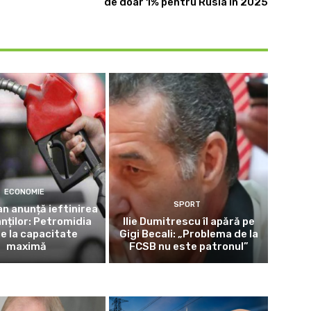
de doar 1% pentru Rusia în 2025
ECONOMIE
SPORT
jan anunță ieftinirea
nților: Petromidia
Ilie Dumitrescu îl apără pe
ne la capacitate
Gigi Becali: „Problema de la
maximă
FCSB nu este patronul”