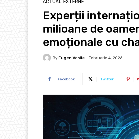
ACTUAL
EXTERNE
Experții internați
milioane de oameni
emoționale cu cha
By
Eugen Vasile
Februarie 4, 2026
Facebook
Twitter
P