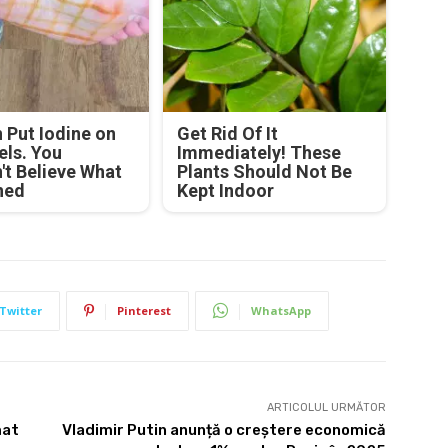
Put Iodine on
Get Rid Of It
els. You
Immediately! These
't Believe What
Plants Should Not Be
ned
Kept Indoor
Twitter
Pinterest
WhatsApp
ARTICOLUL URMĂTOR
mat
Vladimir Putin anunță o creștere economică