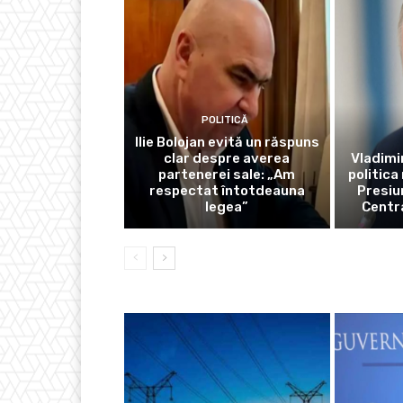
POLITICĂ
Ilie Bolojan evită un răspuns
clar despre averea
Vladimir
partenerei sale: „Am
politica
respectat întotdeauna
Presiu
legea”
Centra