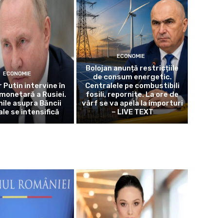
ECONOMIE
Bolojan anunță restricțiile
ECONOMIE
de consum energetic.
 Putin intervine în
Centralele pe combustibili
 monetară a Rusiei.
fosili, repornite. La ore de
nile asupra Băncii
vârf se va apela la importuri
le se intensifică
– LIVE TEXT