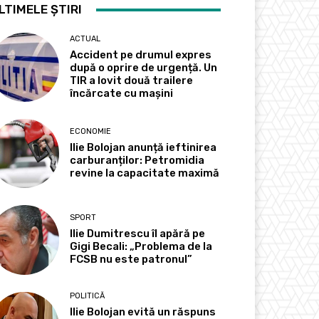
LTIMELE ȘTIRI
ACTUAL
Accident pe drumul expres
după o oprire de urgență. Un
TIR a lovit două trailere
încărcate cu mașini
ECONOMIE
Ilie Bolojan anunță ieftinirea
carburanților: Petromidia
revine la capacitate maximă
SPORT
Ilie Dumitrescu îl apără pe
Gigi Becali: „Problema de la
FCSB nu este patronul”
POLITICĂ
Ilie Bolojan evită un răspuns