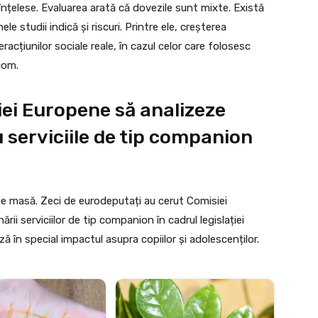
nțelese. Evaluarea arată că dovezile sunt mixte. Există
ele studii indică și riscuri. Printre ele, creșterea
acțiunilor sociale reale, în cazul celor care folosesc
com.
ei Europene să analizeze
u serviciile de tip companion
e masă. Zeci de eurodeputați au cerut Comisiei
rii serviciilor de tip companion în cadrul legislației
ează în special impactul asupra copiilor și adolescenților.