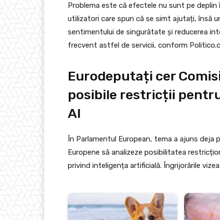
Problema este că efectele nu sunt pe deplin î
utilizatori care spun că se simt ajutați, însă un
sentimentului de singurătate și reducerea inter
frecvent astfel de servicii, conform Politico.
Eurodeputați cer Comisi
posibile restricții pentr
AI
În Parlamentul European, tema a ajuns deja p
Europene să analizeze posibilitatea restricționă
privind inteligența artificială. Îngrijorările viz