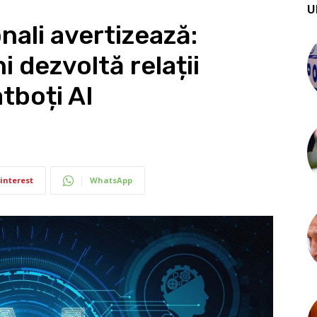
U
onali avertizează:
 dezvoltă relații
tboți AI
interest
WhatsApp