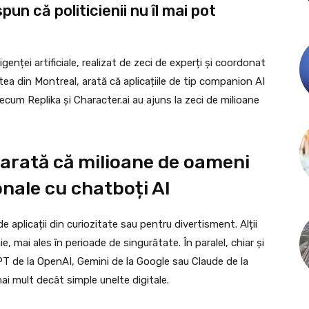
pun că politicienii nu îl mai pot
genței artificiale, realizat de zeci de experți și coordonat
ea din Montreal, arată că aplicațiile de tip companion AI
ecum Replika și Character.ai au ajuns la zeci de milioane
 arată că milioane de oameni
onale cu chatboți AI
de aplicații din curiozitate sau pentru divertisment. Alții
, mai ales în perioade de singurătate. În paralel, chiar și
 de la OpenAI, Gemini de la Google sau Claude de la
mai mult decât simple unelte digitale.