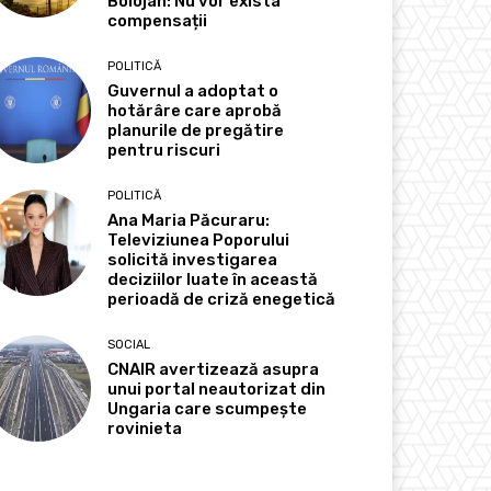
Bolojan: Nu vor exista
compensații
POLITICĂ
Guvernul a adoptat o
hotărâre care aprobă
planurile de pregătire
pentru riscuri
POLITICĂ
Ana Maria Păcuraru:
Televiziunea Poporului
solicită investigarea
deciziilor luate în această
perioadă de criză enegetică
SOCIAL
CNAIR avertizează asupra
unui portal neautorizat din
Ungaria care scumpește
rovinieta