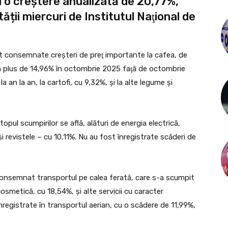
u o creştere anualizată de 20,77%,
tății miercuri de Institutul Naţional de
st consemnate creşteri de preţ importante la cafea, de
un plus de 14,96% în octombrie 2025 faţă de octombrie
a an la an, la cartofi, cu 9,32%, şi la alte legume şi
opul scumpirilor se află, alături de energia electrică,
 şi revistele – cu 10,11%. Nu au fost înregistrate scăderi de
u consemnat transportul pe calea ferată, care s-a scumpit
 cosmetică, cu 18,54%, şi alte servicii cu caracter
 înregistrate în transportul aerian, cu o scădere de 11,99%,