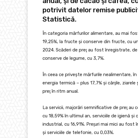
anual, şi de cacao şi cafea, c
potrivit datelor remise publici
Statistică.
În categoria mărfurilor alimentare, au mai fo
19,25%, la fructe şi conserve din fructe, cu 
2024. Scăderi de preţ au fost înregistrate, de l
conserve de legume, cu 3,7%.
În ceea ce priveşte mărfurile nealimentare, în t
energia termică – plus 17,7% şi cărţile, ziarele
preţ în ritm anual.
La servicii, majorări semnificative de preţ a
cu 18,59% în ultimul an, serviciile de igienă şi
industrial, cu 16,91%. Preţuri mai mici au fost
şi serviciile de telefonie, cu 0,03%.