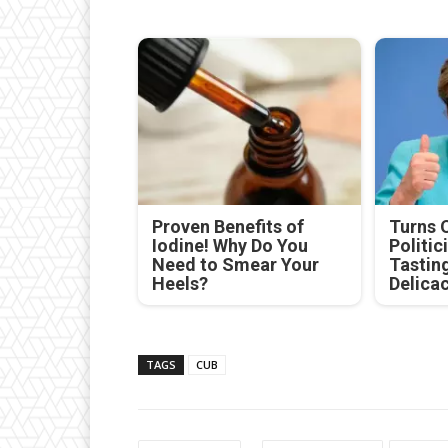
Proven Benefits of
Turns 
Iodine! Why Do You
Politic
Need to Smear Your
Tastin
Heels?
Delica
TAGS
CUB