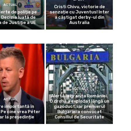
ACTUAL
Cristi Chivu, victorie de
lerte de poliție pe
senzație cu Juventus! Inter
Decizia luată de
a câștigat derby-ul din
 de Justiție a UE
Australia
ACTUAL
Alertă la granița României.
ACTUAL
O dronă a explodat lângă un
e importantă în
gazoduct, iar premierul
 Pe cine vrea Péter
Bulgariei a convocat
r la președinție
Consiliul de Securitate