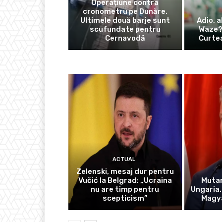
Operațiune contra
cronometru pe Dunăre.
Ultimele două barje sunt
Adio, a
scufundate pentru
Waze? 
Cernavodă
Curtea
ACTUAL
Zelenski, mesaj dur pentru
Vučić la Belgrad: „Ucraina
Mutar
nu are timp pentru
Ungaria.
scepticism”
Magya