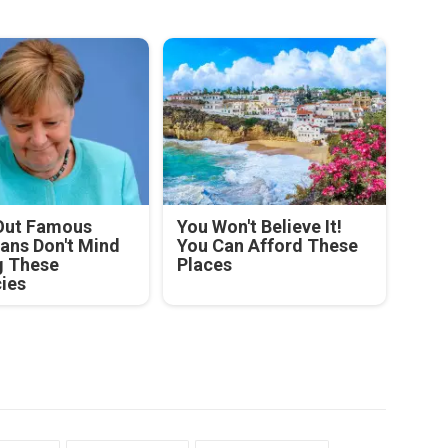
Out Famous
You Won't Believe It!
ians Don't Mind
You Can Afford These
g These
Places
cies