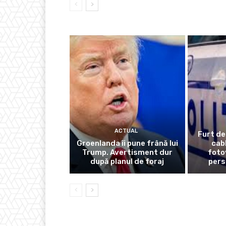
ACTUAL
Furt de
Groenlanda îi pune frână lui
cabl
Trump. Avertisment dur
foto
după planul de foraj
pers