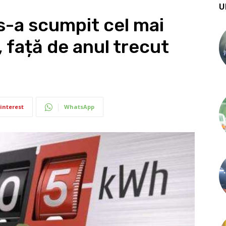
U
s-a scumpit cel mai
 față de anul trecut
interest
WhatsApp