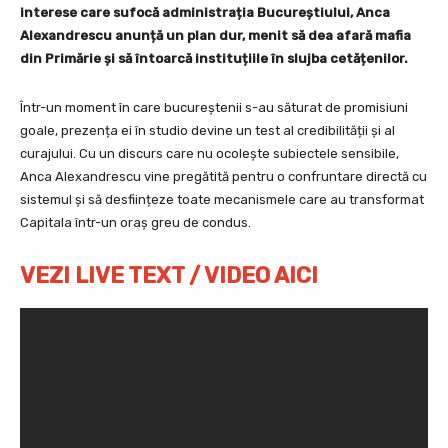
interese care sufocă administrația Bucureștiului, Anca
Alexandrescu anunță un plan dur, menit să dea afară mafia
din Primărie și să întoarcă instituțiile în slujba cetățenilor.
Într-un moment în care bucureștenii s-au săturat de promisiuni
goale, prezența ei în studio devine un test al credibilității și al
curajului. Cu un discurs care nu ocolește subiectele sensibile,
Anca Alexandrescu vine pregătită pentru o confruntare directă cu
sistemul și să desființeze toate mecanismele care au transformat
Capitala într-un oraș greu de condus.
VEZI LIVE TEXT / VIDEO AICI