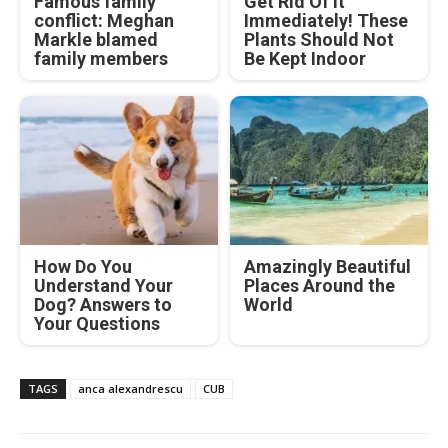
Famous family
Get Rid Of It
conflict: Meghan
Immediately! These
Markle blamed
Plants Should Not
family members
Be Kept Indoor
How Do You
Amazingly Beautiful
Understand Your
Places Around the
Dog? Answers to
World
Your Questions
TAGS
anca alexandrescu
CUB