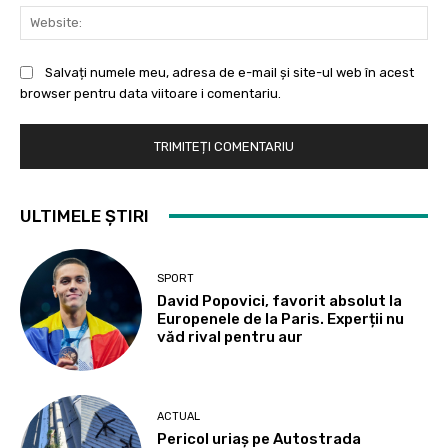
Web
Salvați numele meu, adresa de e-mail și site-ul web în acest
browser pentru data viitoare i comentariu.
ULTIMELE ȘTIRI
SPORT
David Popovici, favorit absolut la
Europenele de la Paris. Experții nu
văd rival pentru aur
ACTUAL
Pericol uriaș pe Autostrada