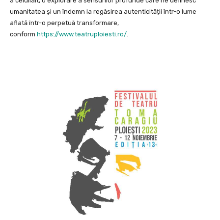
a celuilalt, o explorare a sensurilor profunde care ne definesc
umanitatea și un îndemn la regăsirea autenticității într-o lume
aflată într-o perpetuă transformare,
conform
https://www.teatruploiesti.ro/
.