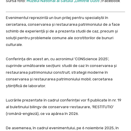
Sursa foto:
Muzeul National al Satului „Dimitrie Gusti”
/Facebook
Evenimentul reprezintă un bun prilej pentru specialiștii în
cercetarea, conservarea și restaurarea patrimoniului de a face
schimb de experiență și de a prezenta studii de caz, precum și
soluții pentru problemele comune ale ocrotitorilor de bunuri
culturale.
Conferința din acest an, cu acronimul ‘CONScience 2025’,
cuprinde următoarele secțiuni: studii de caz în conservarea și
restaurarea patrimoniului construit; strategii moderne în
conservarea și restaurarea patrimoniului mobil; cercetarea
științifică de laborator.
Lucrările prezentate în cadrul conferinței vor fi publicate în nr. 19
al buletinului bilingv de conservare-restaurare, ‘RESTITUTIO’
(română-engleză), ce va apărea în 2026.
De asemenea, în cadrul evenimentului, pe 6 noiembrie 2025, în