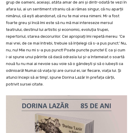
grup de oameni, aceiași, atâta amar de ani și dintr-odată te vezi în
afara lui, ai un sentiment straniu că ai rămas singur, că nu aparții
nimănui, că ești abandonat, că nu te mai vrea nimeni. Mi-a fost
foarte greu și încă îmi este să nu mă mai intereseze mersul
teatrului, destinul lui artistic și economic, evoluția trupei,
repertoriul, starea decorurilor. Cei apropiați îmi repetă mereu: ‘Ce
mai vrei, de ce mai întrebi, trebuie să înțelegi că s-a pus punct.’ Nu,
nu, nu! Mie nu mi s-a pus punct! Poate puncte puncte! E ca și cum
i-ai spune unui părinte că dacă odrasla lui și-a întemeiat o soartă
nouă tu nu mai ai nevoie sau voie să o gândești și să o iubești ca
odinioară! Numai că viața își are cursul ei, iar fiecare, viața lui. Și
atunci începi să ai timp’, spune Dorina Lazăr în prefața cărții,
potrivit sursei citate.