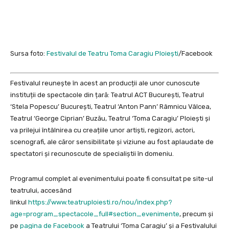
Sursa foto:
Festivalul de Teatru Toma Caragiu Ploiești
/Facebook
Festivalul reunește în acest an producții ale unor cunoscute
instituții de spectacole din țară: Teatrul ACT București, Teatrul
‘Stela Popescu’ București, Teatrul ‘Anton Pann’ Râmnicu Vâlcea,
Teatrul ‘George Ciprian’ Buzău, Teatrul ‘Toma Caragiu’ Ploiești și
va prilejui întâlnirea cu creațiile unor artiști, regizori, actori,
scenografi, ale căror sensibilitate și viziune au fost aplaudate de
spectatori și recunoscute de specialiștii în domeniu.
Programul complet al evenimentului poate fi consultat pe site-ul
teatrului, accesând
linkul
https://www.teatruploiesti.ro/nou/index.php?
age=program_spectacole_full#section_evenimente
, precum și
pe
pagina de Facebook
a Teatrului ‘Toma Caragiu’ și a Festivalului