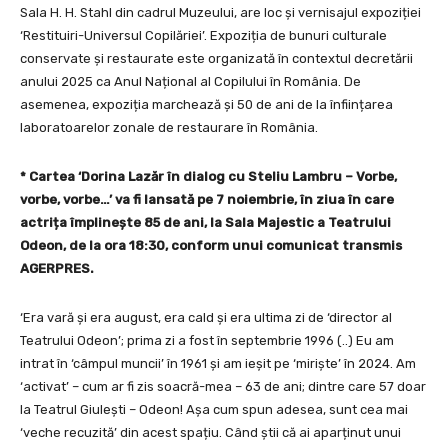
Sala H. H. Stahl din cadrul Muzeului, are loc și vernisajul expoziției
‘Restituiri-Universul Copilăriei’. Expoziția de bunuri culturale
conservate și restaurate este organizată în contextul decretării
anului 2025 ca Anul Național al Copilului în România. De
asemenea, expoziția marchează și 50 de ani de la înființarea
laboratoarelor zonale de restaurare în România.
* Cartea ‘Dorina Lazăr în dialog cu Steliu Lambru – Vorbe,
vorbe, vorbe…’ va fi lansată pe 7 noiembrie, în ziua în care
actrița împlinește 85 de ani, la Sala Majestic a Teatrului
Odeon, de la ora 18:30, conform unui comunicat transmis
AGERPRES.
‘Era vară și era august, era cald și era ultima zi de ‘director al
Teatrului Odeon’; prima zi a fost în septembrie 1996 (..) Eu am
intrat în ‘câmpul muncii’ în 1961 și am ieșit pe ‘miriște’ în 2024. Am
‘activat’ – cum ar fi zis soacră-mea – 63 de ani; dintre care 57 doar
la Teatrul Giulești – Odeon! Așa cum spun adesea, sunt cea mai
‘veche recuzită’ din acest spațiu. Când știi că ai aparținut unui