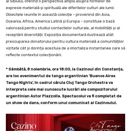
al Sibiului, oferind o perspectivă amplă asupra formelor de
expresie materială și spirituală ale diferitelor culturi ale lumii.
Obiectele reunite în această colecție – provenind din Asia,
Oceania, Africa, America Latină și Europa – constituie o bază
valoroasă pentru studiul contactelor culturale, al mobilității și al
receptării diversității. Expoziția documentară ilustrează atât
preocuparea donatorului pentru cultura materială a comunităților
vizitate cât și dorința acestuia de a imortaliza instantanee care să
reflecte contextul colecționării.
* Sâmbătă, 8 noiembrie, ora 18:00, la Cazinoul din Constanța,
are loc evenimentul de tango argentinian ‘Buenos Aires
Tango Nights’, în cadrul căruia Cluj Tango Orchestra va
interpreta cele mai cunoscute lucrări ale compozitorului
argentinian Astor Piazzolla. Spectacolul va fi completat de
un show de dans, conform unui comunicat al Cazinoului.