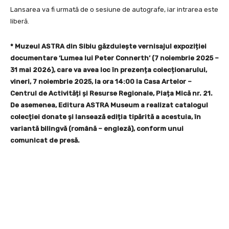
Lansarea va fi urmată de o sesiune de autografe, iar intrarea este
liberă.
* Muzeul ASTRA din Sibiu găzduiește vernisajul expoziției
documentare ‘Lumea lui Peter Connerth’ (7 noiembrie 2025 –
31 mai 2026), care va avea loc în prezența colecționarului,
vineri, 7 noiembrie 2025, la ora 14:00 la Casa Artelor –
Centrul de Activități și Resurse Regionale, Piața Mică nr. 21.
De asemenea, Editura ASTRA Museum a realizat catalogul
colecției donate și lansează ediția tipărită a acestuia, în
variantă bilingvă (română – engleză), conform unui
comunicat de presă.