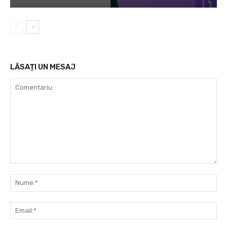
LĂSAȚI UN MESAJ
Comentariu:
Nu
Ema