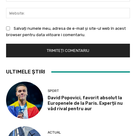
Web
Salvați numele meu, adresa de e-mail și site-ul web în acest
browser pentru data viitoare i comentariu.
ULTIMELE ȘTIRI
SPORT
David Popovici, favorit absolut la
Europenele de la Paris. Experții nu
văd rival pentru aur
ACTUAL