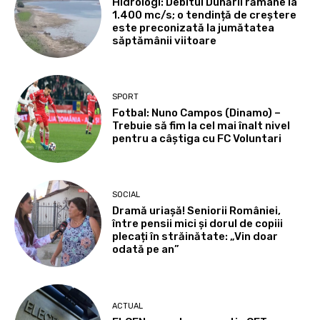
Hidrologi: Debitul Dunării rămâne la
1.400 mc/s; o tendință de creștere
este preconizată la jumătatea
săptămânii viitoare
SPORT
Fotbal: Nuno Campos (Dinamo) –
Trebuie să fim la cel mai înalt nivel
pentru a câștiga cu FC Voluntari
SOCIAL
Dramă uriașă! Seniorii României,
între pensii mici și dorul de copiii
plecați în străinătate: „Vin doar
odată pe an”
ACTUAL