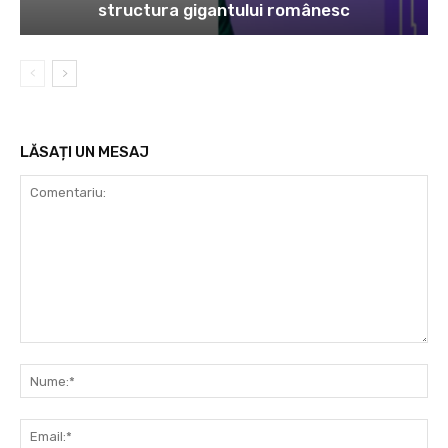
structura gigantului românesc
LĂSAȚI UN MESAJ
Comentariu:
Nu
Ema