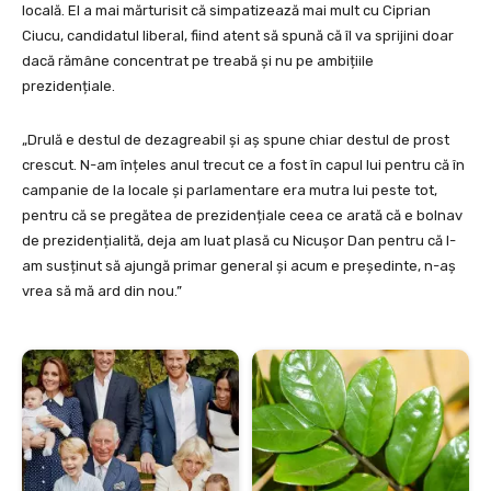
locală. El a mai mărturisit că simpatizează mai mult cu Ciprian
Ciucu, candidatul liberal, fiind atent să spună că îl va sprijini doar
dacă rămâne concentrat pe treabă și nu pe ambițiile
prezidențiale.
„Drulă e destul de dezagreabil și aș spune chiar destul de prost
crescut. N-am înțeles anul trecut ce a fost în capul lui pentru că în
campanie de la locale și parlamentare era mutra lui peste tot,
pentru că se pregătea de prezidențiale ceea ce arată că e bolnav
de prezidențialită, deja am luat plasă cu Nicușor Dan pentru că l-
am susținut să ajungă primar general și acum e președinte, n-aș
vrea să mă ard din nou.”