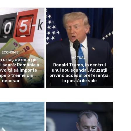
ECONOMIE
ACTUAL
 uriaș de energie
i seară: România a
Donald Trump, în centrul
evoită să importe
unui nou scandal. Acuzații
pe o treime din
privind accesul preferențial
necesar
la postările sale