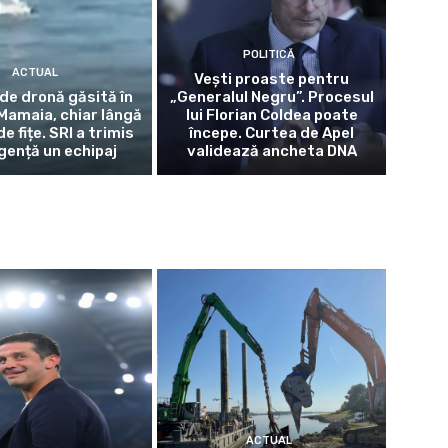
POLITICĂ
ACTUAL
Vești proaste pentru
de dronă găsită în
„Generalul Negru”. Procesul
 Mamaia, chiar lângă
lui Florian Coldea poate
de fițe. SRI a trimis
începe. Curtea de Apel
gență un echipaj
validează ancheta DNA
ACTUAL