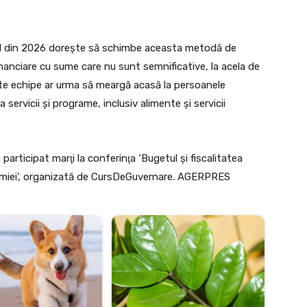
nd din 2026 doreşte să schimbe aceasta metodă de
financiare cu sume care nu sunt semnificative, la acela de
ste echipe ar urma să meargă acasă la persoanele
a servicii şi programe, inclusiv alimente şi servicii
 participat marţi la conferinţa ‘Bugetul şi fiscalitatea
onomiei’, organizată de CursDeGuvernare. AGERPRES