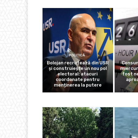
POLITICĂ
Bolojan recrutează din USR
Consum
și construiește un nou pol
miercur
electoral: atacuri
fost n
coordonate pentru
aproa
menținerea la putere