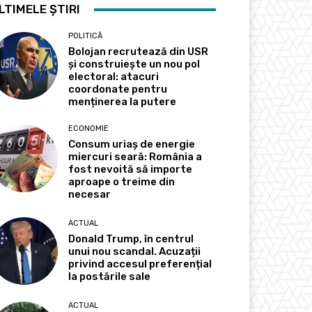
LTIMELE ȘTIRI
POLITICĂ
Bolojan recrutează din USR
și construiește un nou pol
electoral: atacuri
coordonate pentru
menținerea la putere
ECONOMIE
Consum uriaș de energie
miercuri seară: România a
fost nevoită să importe
aproape o treime din
necesar
ACTUAL
Donald Trump, în centrul
unui nou scandal. Acuzații
privind accesul preferențial
la postările sale
ACTUAL