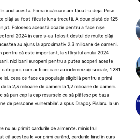
i în anul acesta. Prima încărcare am făcut-o deja. Pese
te plăţi au fost făcute luna trecută. A doua plată de 125
unţat. Folosesc această ocazie pentru a face nişe
ctoral 2024 în care s-au folosit destul de multe plăţi
le acestea au ajuns la aproximativ 2,3 milioane de oameni,
pun pentru că este important, la sfârşitul anului 2024
bani, nici bani europeni pentru a putea acoperi aceste
 categorii, cum ar fi cei care au indemnizaţii sociale, 1.281
 lei, ceea ce face ca populaţia eligibilă pentru a primi
 de la 2,3 milioane de oameni la 1,2 milioane de oameni.
c să pun cap la cap resursele ca să plătesc pe baza
ane de persoane vulnerabile’, a spus Dragoş Pîslaru, la un
 nu au primit cardurile de alimente, ministrul
t că acestea le vor primi curând, cardurile fiind în curs