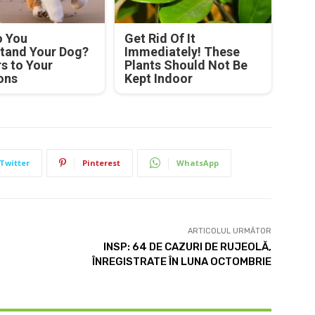
 You
Get Rid Of It
tand Your Dog?
Immediately! These
s to Your
Plants Should Not Be
ons
Kept Indoor
Twitter
Pinterest
WhatsApp
ARTICOLUL URMĂTOR
INSP: 64 DE CAZURI DE RUJEOLĂ,
ÎNREGISTRATE ÎN LUNA OCTOMBRIE