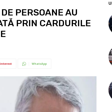
U
N DE PERSOANE AU
ATĂ PRIN CARDURILE
TE
interest
WhatsApp