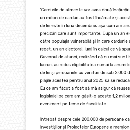
‘Cardurile de alimente vor avea două încărcăr
un milion de carduri au fost încărcate şi aces
de lei este în luna decembrie, aşa cum am an
precizări care sunt importante. După un an ele
către populaţia vulnerabilă şi în care carduri
repet, un an electoral, luaţi în calcul ce vă s
Guvernul de atunci, realizând că nu mai sunt 
lucruri, au redus eligibilitatea numai la anumite
de lei şi persoanele cu venituri de sub 2.000 de
plăţile acestea pentru anul 2025 să se reducă
Eu ce am făcut a fost să mă asigur că reuşes
legislaţiei pe care am găsit-o aceste 1,2 milio
eveniment pe teme de fiscalitate.
Întrebat despre cele 200.000 de persoane care
Investiţiilor şi Proiectelor Europene a menţiona