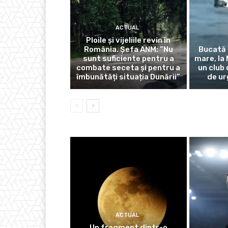
ACTUAL
Ploile și vijeliile revin în
România. Șefa ANM: ”Nu
Bucată 
sunt suficiente pentru a
mare, la
combate seceta și pentru a
un club 
îmbunătăți situația Dunării”
de ur
ACTUAL
Un fragment dintr-o