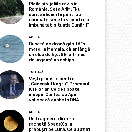
Ploile și vijeliile revin în
România. Șefa ANM: ”Nu
sunt suficiente pentru a
combate seceta și pentru a
îmbunătăți situația Dunării”
ACTUAL
Bucată de dronă găsită în
mare, la Mamaia, chiar lângă
un club de fițe. SRI a trimis
de urgență un echipaj
POLITICĂ
Vești proaste pentru
„Generalul Negru”. Procesul
lui Florian Coldea poate
începe. Curtea de Apel
validează ancheta DNA
ACTUAL
Un fragment dintr-o
rachetă SpaceX s-a
prăbușit pe Lună. Ce au aflat