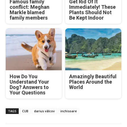
Famous family
Get Rid Of It
conflict: Meghan
Immediately! These
Markle blamed
Plants Should Not
family members
Be Kept Indoor
How Do You
Amazingly Beautiful
Understand Your
Places Around the
Dog? Answers to
World
Your Questions
TAGS
CUB
darius vâlcov
inchisoare