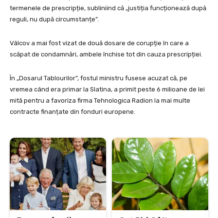
termenele de prescripție, subliniind că „justiția funcționează după
reguli, nu după circumstanțe”.
Vâlcov a mai fost vizat de două dosare de corupție în care a
scăpat de condamnări, ambele închise tot din cauza prescripției.
În „Dosarul Tablourilor”, fostul ministru fusese acuzat că, pe
vremea când era primar la Slatina, a primit peste 6 milioane de lei
mită pentru a favoriza firma Tehnologica Radion la mai multe
contracte finanțate din fonduri europene.