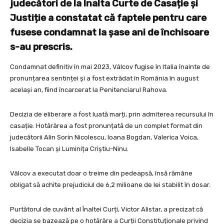
judecători de la Înalta Curte de Casație și
Justiție a constatat că faptele pentru care
fusese condamnat la șase ani de închisoare
s-au prescris.
Condamnat definitiv în mai 2023, Vâlcov fugise în Italia înainte de
pronunțarea sentinței și a fost extrădat în România în august
același an, fiind încarcerat la Penitenciarul Rahova.
Decizia de eliberare a fost luată marți, prin admiterea recursului în
casație. Hotărârea a fost pronunțată de un complet format din
judecătorii Alin Sorin Nicolescu, Ioana Bogdan, Valerica Voica,
Isabelle Tocan și Luminița Criștiu-Ninu.
Vâlcov a executat doar o treime din pedeapsă, însă rămâne
obligat să achite prejudiciul de 6,2 milioane de lei stabilit în dosar.
Purtătorul de cuvânt al Înaltei Curți, Victor Alistar, a precizat că
decizia se bazează pe o hotărâre a Curții Constituționale privind