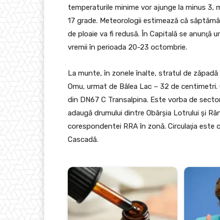
temperaturile minime vor ajunge la minus 3, mi
17 grade. Meteorologii estimează că săptămâna
de ploaie va fi redusă. În Capitală se anunţă
vremii în perioada 20-23 octombrie.
La munte, în zonele înalte, stratul de zăpad
Omu, urmat de Bâlea Lac – 32 de centimetri. C
din DN67 C Transalpina. Este vorba de sectoru
adaugă drumului dintre Obârşia Lotrului şi Râ
corespondentei RRA în zonă. Circulaţia este o
Cascadă.