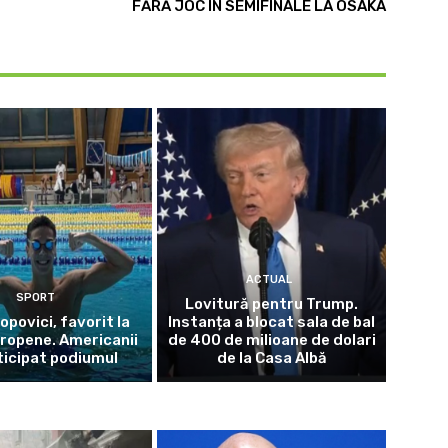
FĂRĂ JOC ÎN SEMIFINALE LA OSAKA
ACTUAL
SPORT
Lovitură pentru Trump.
opovici, favorit la
Instanța a blocat sala de bal
uropene. Americanii
de 400 de milioane de dolari
ticipat podiumul
de la Casa Albă