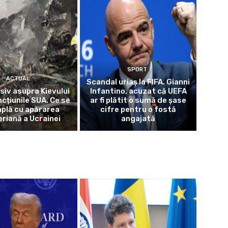
SPORT
ACTUAL
Scandal uriaș la FIFA. Gianni
iv asupra Kievului
Infantino, acuzat că UEFA
cțiunile SUA. Ce se
ar fi plătit o sumă de șase
plă cu apărarea
cifre pentru o fostă
eriană a Ucrainei
angajată