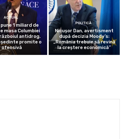
ACTUAL
POLITICĂ
pune 1 miliard de
pe masa Columbiei
Nicușor Dan, avertisment
războiul antidrog.
după decizia Moody’s:
eședinte promite o
„România trebuie să revină
ofensivă
la creștere economică”