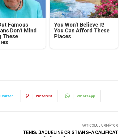
Out Famous
You Won't Believe It!
ians Don't Mind
You Can Afford These
g These
Places
cies
Twitter
Pinterest
WhatsApp
ARTICOLUL URMĂTOR
B
TENIS: JAQUELINE CRISTIAN S-A CALIFICAT