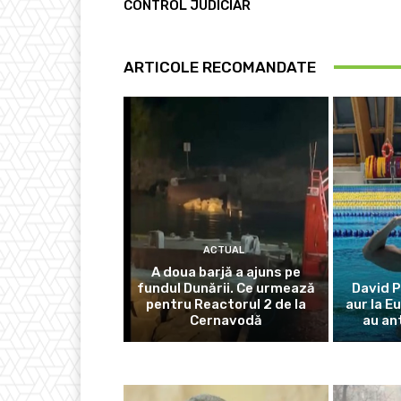
CONTROL JUDICIAR
ARTICOLE RECOMANDATE
ACTUAL
A doua barjă a ajuns pe
fundul Dunării. Ce urmează
David P
pentru Reactorul 2 de la
aur la E
Cernavodă
au an