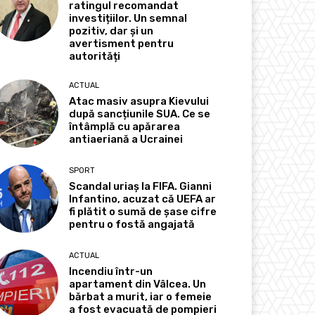
ratingul recomandat
investițiilor. Un semnal
pozitiv, dar și un
avertisment pentru
autorități
ACTUAL
Atac masiv asupra Kievului
după sancțiunile SUA. Ce se
întâmplă cu apărarea
antiaeriană a Ucrainei
SPORT
Scandal uriaș la FIFA. Gianni
Infantino, acuzat că UEFA ar
fi plătit o sumă de șase cifre
pentru o fostă angajată
ACTUAL
Incendiu într-un
apartament din Vâlcea. Un
bărbat a murit, iar o femeie
a fost evacuată de pompieri