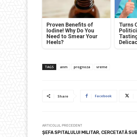
Proven Benefits of
Turns 
Iodine! Why Do You
Politic
Need to Smear Your
Tastin
Heels?
Delica
TAGS
anm
prognoza
vreme
Facebook
Share
ARTICOLUL PRECEDENT
ȘEFA SPITALULUI MILITAR, CERCETATĂ SU