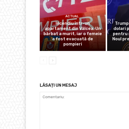
ACTUAL
Incendiu într-un
Trump 
apartament din Vâlcea. Un
dolari 
bărbat a murit, iar o femeie
pentru 
a fost evacuată de
Noul pr
pompieri
LĂSAȚI UN MESAJ