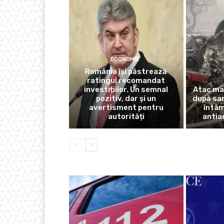
ECONOMIE
România își păstrează
ratingul recomandat
investițiilor. Un semnal
Atac mas
pozitiv, dar și un
după san
avertisment pentru
întâm
autorități
antia