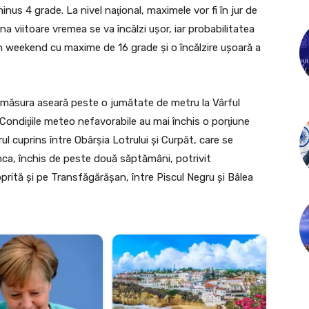
nus 4 grade. La nivel naţional, maximele vor fi în jur de
 viitoare vremea se va încălzi uşor, iar probabilitatea
 un weekend cu maxime de 16 grade şi o încălzire uşoară a
ă măsura aseară peste o jumătate de metru la Vârful
ondiţiile meteo nefavorabile au mai închis o porţiune
l cuprins între Obârşia Lotrului şi Curpăt, care se
nca, închis de peste două săptămâni, potrivit
prită şi pe Transfăgărăşan, între Piscul Negru şi Bâlea