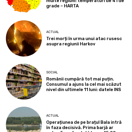
multe regiuni: temperaturi de 41 de
grade – HARTA
ACTUAL
Trei morți în urma unui atac rusesc
asupra regiunii Harkov
SOCIAL
Românii cumpără tot mai puțin.
Consumul a ajuns la cel mai scăzut
nivel din ultimele 11 luni: datele INS
ACTUAL
Operațiunea de pe brațul Bala intră
în faza decisivă. Prima barjă ar