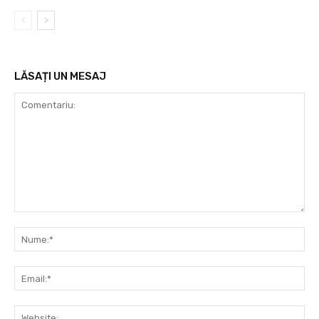
LĂSAȚI UN MESAJ
Comentariu:
Nu
Ema
Web