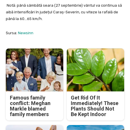
Notă: până sâmbătă seara (27 septembrie) vântul va continua să
aibă intensificări în județul Caraș-Severin, cu viteze la rafală de
până la 60…65 km/h.
Sursa:
Newsinn
Famous family
Get Rid Of It
conflict: Meghan
Immediately! These
Markle blamed
Plants Should Not
family members
Be Kept Indoor