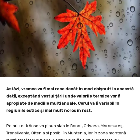
Astăzi, vremea va fi mai rece decât în mod obișnuit la această
dată, exceptând vestul țării unde valorile termice vor fi
apropiate de mediile multianuale. Cerul va fi variabil în
regiunile estice și mai mult noros în rest.
Pe arii restrânse va ploua slab în Banat, Crișana, Maramureș,
Transilvania, Oltenia și posibil în Muntenia, iar în zona montană