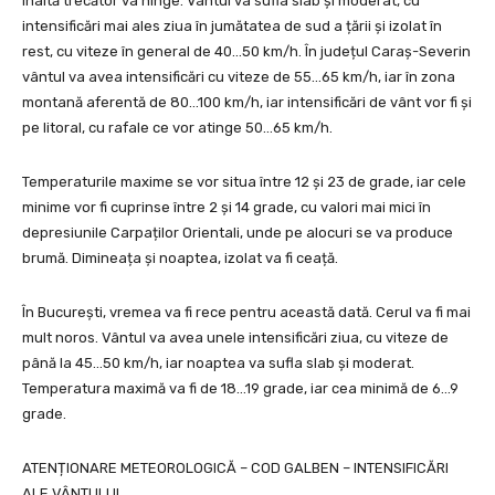
înaltă trecător va ninge. Vântul va sufla slab și moderat, cu
intensificări mai ales ziua în jumătatea de sud a țării și izolat în
rest, cu viteze în general de 40…50 km/h. În județul Caraș-Severin
vântul va avea intensificări cu viteze de 55…65 km/h, iar în zona
montană aferentă de 80…100 km/h, iar intensificări de vânt vor fi și
pe litoral, cu rafale ce vor atinge 50…65 km/h.
Temperaturile maxime se vor situa între 12 și 23 de grade, iar cele
minime vor fi cuprinse între 2 și 14 grade, cu valori mai mici în
depresiunile Carpaților Orientali, unde pe alocuri se va produce
brumă. Dimineața și noaptea, izolat va fi ceață.
În București, vremea va fi rece pentru această dată. Cerul va fi mai
mult noros. Vântul va avea unele intensificări ziua, cu viteze de
până la 45…50 km/h, iar noaptea va sufla slab și moderat.
Temperatura maximă va fi de 18…19 grade, iar cea minimă de 6…9
grade.
ATENȚIONARE METEOROLOGICĂ
–
COD GALBEN – INTENSIFICĂRI
ALE VÂNTULUI