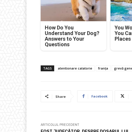
How Do You
You Won
Understand Your Dog?
You Ca
Answers to Your
Places
Questions
TAGS
atentionare calatorie
franța
grevă gene
Facebook
Share
ARTICOLUL PRECEDENT
FOST JUDECĂTOR, DESPRE DOSARUL LUI