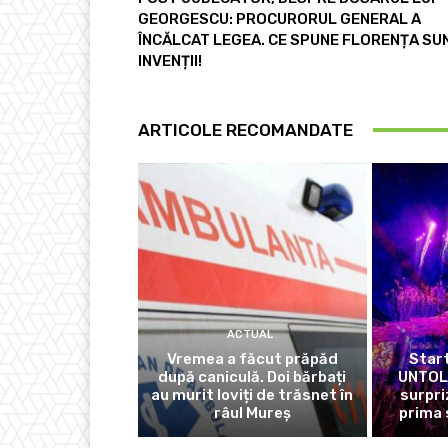
GEORGESCU: PROCURORUL GENERAL A
ÎNCĂLCAT LEGEA. CE SPUNE FLORENȚA SU
INVENȚII!
ARTICOLE RECOMANDATE
ACTUAL
Vremea a făcut prăpăd
Start
după caniculă. Doi bărbați
UNTOLD
au murit loviți de trăsnet în
surpri
râul Mureș
prima 