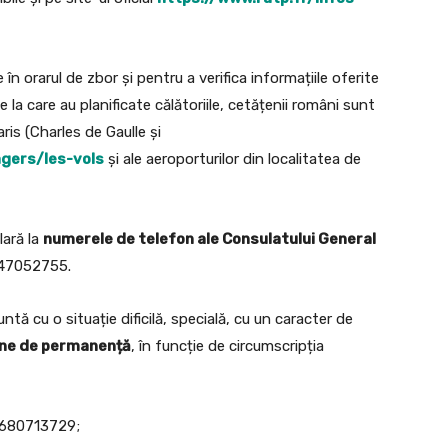
în orarul de zbor și pentru a verifica informațiile oferite
ne la care au planificate călătoriile, cetățenii români sunt
ris (Charles de Gaulle și
gers/les-vols
și ale aeroporturilor din localitatea de
lară la
numerele de telefon ale Consulatului General
147052755.
ă cu o situație dificilă, specială, cu un caracter de
ne de permanență
, în funcție de circumscripția
33680713729;