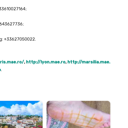
 +33610027164;
33643627736;
urg: +33627050022.
ris.mae.ro/
,
http://lyon.mae.ro
,
http://marsilia.mae.
o
.