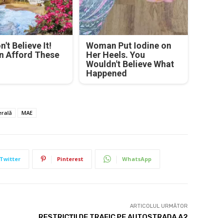
't Believe It!
Woman Put Iodine on
n Afford These
Her Heels. You
Wouldn't Believe What
Happened
rală
MAE
Twitter
Pinterest
WhatsApp
ARTICOLUL URMĂTOR
RESTRICȚII DE TRAFIC PE AUTOSTRADA A2