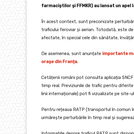
farmaciștilor și FFMKR) au lansat un apel 
În acest context, sunt preconizate perturbări 
traficului feroviar și aerian. Totodată, este 
afectate, în special cele din sănătate, învățăm
De asemenea, sunt anunțate
importante man
orașe din Franța
.
Cetățenii români pot consulta aplicația SNCF 
timp real. Previziunile de trafic pentru diferite
linii internaționale) pot fi vizualizate pe site-
Pentru rețeaua RATP (transportul în comun în 
urmărește perturbările în timp real și sugereaz
Informațiile despre traficul RATP sunt disponib