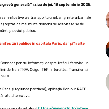
la grevă generală în ziua de joi, 18 septembrie 2025.
semnificative ale transportului urban și interurban, ale
de așteptat ca mai multe domenii de activitate să fie
ânt și sevicii publice.
ifestări publice în capitala Paris, dar și în alte
Connect pentru informații despre traficul feroviar, în
 linii de tren (TGV, Ouigo, TER, Intercités, Transilien și
ul SNCF.
Paris și regiunea pariziană), aplicația Bonjour RATP
ă rute alternative.
ile și pe site-ul oficial
https://www.ratp.fr/infos-