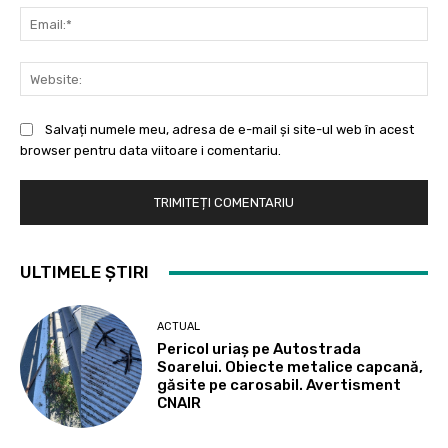
Ema
Web
Salvați numele meu, adresa de e-mail și site-ul web în acest
browser pentru data viitoare i comentariu.
ULTIMELE ȘTIRI
ACTUAL
Pericol uriaș pe Autostrada
Soarelui. Obiecte metalice capcană,
găsite pe carosabil. Avertisment
CNAIR