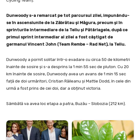
Cycling Team).
Dunwoody s-a remarcat pe tot parcursul zilei, impunându-
se în ascensiunile de la Zăbrătau și Măgura, precum și în
sprinturile intermediare de la Teliu și Pătârlagele, după ce
primul sprint intermediar al zilei a fost câștigat de
germanul Vincent John (Team Rembe – Rad Net), la Teliu.
Dunwoody a pornit solitar într-o evadare cu circa 50 de kilometri
înainte de sosire și s-a desprins la 1 min 55 sec de pluton. Cu 20
km înainte de sosire, Dunwoody avea un avans de 1 min 15 sec
față de doi urmăritori, Cristian Răileanu și Mattie Dodd, în cele din
urmă a fost prins de cei doi, dar a obținut victoria.
Sâmbătă va avea loc etapa a patra, Buzău – Slobozia (212 km).