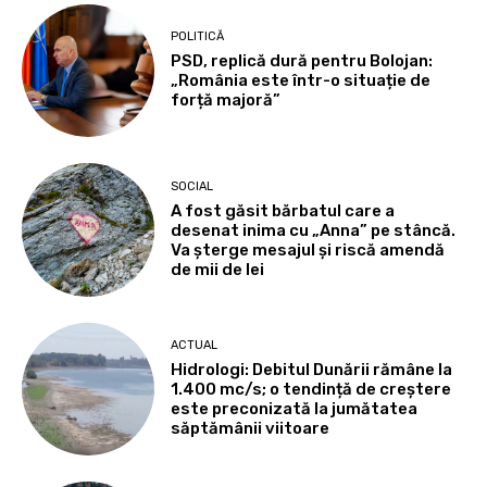
POLITICĂ
PSD, replică dură pentru Bolojan:
„România este într-o situație de
forță majoră”
SOCIAL
A fost găsit bărbatul care a
desenat inima cu „Anna” pe stâncă.
Va șterge mesajul și riscă amendă
de mii de lei
ACTUAL
Hidrologi: Debitul Dunării rămâne la
1.400 mc/s; o tendință de creștere
este preconizată la jumătatea
săptămânii viitoare