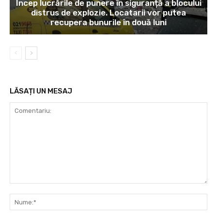
Încep lucrările de punere în siguranță a blocului
distrus de explozie. Locatarii vor putea
recupera bunurile în două luni
LĂSAȚI UN MESAJ
Comentariu:
Nu