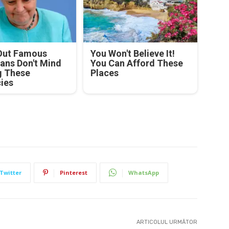
Out Famous
You Won't Believe It!
ians Don't Mind
You Can Afford These
g These
Places
cies
Twitter
Pinterest
WhatsApp
ARTICOLUL URMĂTOR