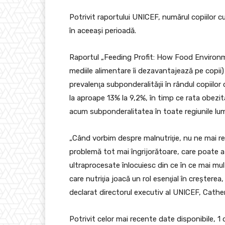
Potrivit raportului UNICEF, numărul copiilor 
în aceeaşi perioadă.
Raportul „Feeding Profit: How Food Environme
mediile alimentare îi dezavantajează pe copii
prevalenţa subponderalităţii în rândul copiilor
la aproape 13% la 9,2%, în timp ce rata obezit
acum subponderalitatea în toate regiunile lumii
„Când vorbim despre malnutriţie, nu ne mai re
problemă tot mai îngrijorătoare, care poate a
ultraprocesate înlocuiesc din ce în ce mai mul
care nutriţia joacă un rol esenţial în creştere
declarat directorul executiv al UNICEF, Cather
Potrivit celor mai recente date disponibile, 1 d