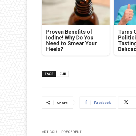
Proven Benefits of
Turns 
Iodine! Why Do You
Politic
Need to Smear Your
Tastin
Heels?
Delica
TAGS
CUB
Facebook
Share
ARTICOLUL PRECEDENT