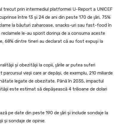
nul trecut prin intermediul platformei U-Report a UNICEF
uprinse între 13 şi 24 de ani din peste 170 de ţări, 75%
clame la băuturi zaharoase, snacks-uri sau fast-food în
 reclamele le-au sporit dorinţa de a consuma aceste
te, 68% dintre tineri au declarat că au fost expuşi la
tăţii şi obezităţii la copii, ţările ar putea suferi
 parcursul vieţii care ar depăşi, de exemplu, 210 miliarde
ănătate legate de obezitate. Până în 2035, impactul
ităţii este estimat să depăşească 4 trilioane de dolari
ează pe date din peste 190 de ţări şi include sondaje la
ii şi sondaje de opinie.