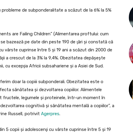
cu probleme de subponderalitate a scăzut de la 6% la 5%
nts are Failing Children” (Alimentarea proftului: cum
) se bazează pe date din peste 190 de ţări şi constată că
 cu vârste cuprinse între 5 şi 19 ani a scăzut din 2000 de
ăţii a crescut de la 3% la 9,4%. Obezitatea depăşeşte
, cu excepţia Africii subsahariene şi a Asiei de Sud.
ferim doar la copiii subponderali. Obezitatea este o
fecta sănătatea şi dezvoltarea copiilor. Alimentele
t fructele, legumele şi proteinele, într-un moment în
a, dezvoltarea cognitivă şi sănătatea mentală a copiilor”, a
ine Russell, potrivit
Agerpres
.
in 5 copii şi adolescenţi cu vârste cuprinse între 5 şi 19