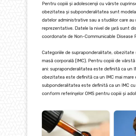
Pentru copiii şi adolescenţii cu vârste cuprins
obezitatea şi subponderalitatea sunt modelate 
datelor administrative sau a studiilor care au
reprezentative. Datele la nivel de ţară sunt 
coordonate de Non-Communicable Disease Ri
Categoriile de supraponderalitate, obezitate 
masă corporală (IMC). Pentru copiii de vârstă ş
ani: supraponderalitatea este definită ca un
obezitatea este definită ca un IMC mai mare 
subponderalitatea este definită ca un IMC cu
conform referinţelor OMS pentru copiii şi adol