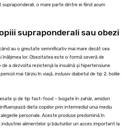
nt supraponderali, o mare parte dintre ei fiind acum
opiii supraponderali sau obezi
i când au o greutate semnificativ mai mare decât cea
 înălţimea lor. Obezitatea este o formă severă de
 de a dezvolta rezistenţă la insulină şi hipertensiune
pericol mai târziu în viaţă, inclusiv diabetul de tip 2, bolile
cesate şi de tip fast-food – bogate în zahăr, amidon
 influenţează dieta copiilor prin intermediul unui mediu
alegerile personale. Aceste produse predomină în
ă industriei alimentelor şi băuturilor un acces important la