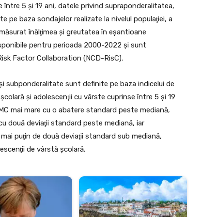
e între 5 şi 19 ani, datele privind supraponderalitatea,
pe baza sondajelor realizate la nivelul populaţiei, a
 măsurat înălţimea şi greutatea în eşantioane
disponibile pentru perioada 2000-2022 şi sunt
sk Factor Collaboration (NCD-RisC).
şi subponderalitate sunt definite pe baza indicelui de
colară şi adolescenţii cu vârste cuprinse între 5 şi 19
 IMC mai mare cu o abatere standard peste mediană,
cu două deviaţii standard peste mediană, iar
 mai puţin de două deviaţii standard sub mediană,
escenţii de vârstă şcolară.