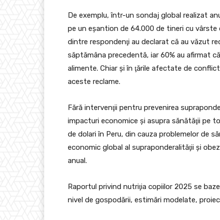
De exemplu, într-un sondaj global realizat a
pe un eşantion de 64.000 de tineri cu vârste c
dintre respondenţi au declarat că au văzut re
săptămâna precedentă, iar 60% au afirmat că
alimente. Chiar şi în ţările afectate de conflic
aceste reclame.
Fără intervenţii pentru prevenirea supraponderali
impacturi economice şi asupra sănătăţii pe tot
de dolari în Peru, din cauza problemelor de s
economic global al supraponderalităţii şi obez
anual.
Raportul privind nutriţia copiilor 2025 se baz
nivel de gospodării, estimări modelate, proiecţ