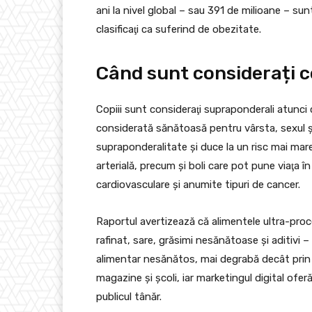
ani la nivel global – sau 391 de milioane – su
clasificaţi ca suferind de obezitate.
Când sunt considerați c
Copiii sunt consideraţi supraponderali atunc
considerată sănătoasă pentru vârsta, sexul şi
supraponderalitate şi duce la un risc mai mare
arterială, precum şi boli care pot pune viaţa în 
cardiovasculare şi anumite tipuri de cancer.
Raportul avertizează că alimentele ultra-pro
rafinat, sare, grăsimi nesănătoase şi aditivi –
alimentar nesănătos, mai degrabă decât prin 
magazine şi şcoli, iar marketingul digital ofer
publicul tânăr.