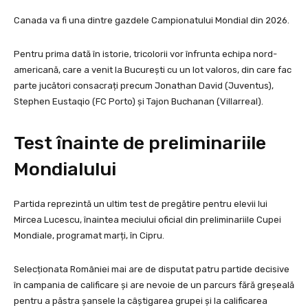
Canada va fi una dintre gazdele Campionatului Mondial din 2026.
Pentru prima dată în istorie, tricolorii vor înfrunta echipa nord-
americană, care a venit la București cu un lot valoros, din care fac
parte jucători consacrați precum Jonathan David (Juventus),
Stephen Eustaqio (FC Porto) și Tajon Buchanan (Villarreal).
Test înainte de preliminariile
Mondialului
Partida reprezintă un ultim test de pregătire pentru elevii lui
Mircea Lucescu, înaintea meciului oficial din preliminariile Cupei
Mondiale, programat marți, în Cipru.
Selecționata României mai are de disputat patru partide decisive
în campania de calificare și are nevoie de un parcurs fără greșeală
pentru a păstra șansele la câștigarea grupei și la calificarea