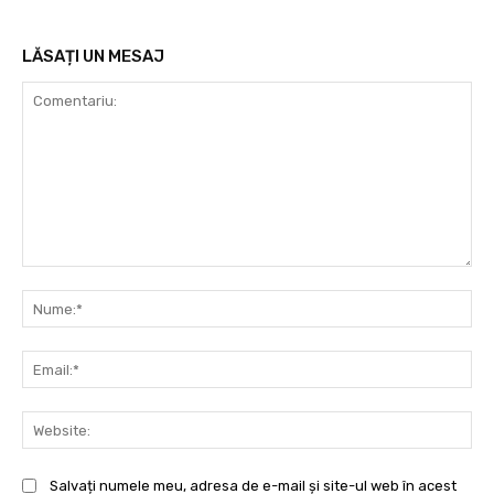
LĂSAȚI UN MESAJ
Comentariu:
Nu
Ema
Web
Salvați numele meu, adresa de e-mail și site-ul web în acest