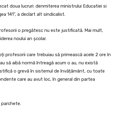
decat doua lucruri: denmiterea ministrului Educatiei si
a 141”, a declart alt sindicalist.
ofesorii o pregătesc nu este justificată. Mai mult,
iderea noului an școlar.
ți profesorii care trebuiau să primească acele 2 ore în
buiau să aibă normă întreagă acum o au, nu există
stifică o grevă în sistemul de învățământ, cu toate
tondente care au avut loc, în general din partea
și parchete.