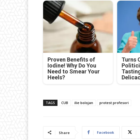
Proven Benefits of
Turns 
Iodine! Why Do You
Politic
Need to Smear Your
Tastin
Heels?
Delica
TAGS
CUB
ilie bolojan
protest profesori
Facebook
Share