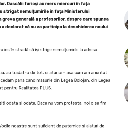
r. Dascălii furioși au mers miercuri în fața
au strigat nemulțumirile în fața Ministerului
 la greva generală a profesorilor, despre care spunea
an a declarat că nu va participa la deschiderea noului
a ies în stradă să își strige nemulțumirile la adresa
ia, au tradat-o de tot, si atunci – asa cum am anuntat
u cedam pana cand masurile din Legea Bolojan, din Legea
alist pentru Realitatea PLUS.
iti odata si odata. Daca nu vom protesta, noi o sa fim
Vocile noastre sunt suficient de puternice si alaturi de