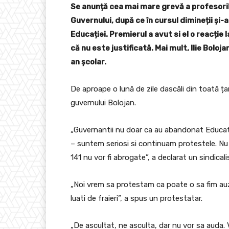
Se anunță cea mai mare grevă a profesorilo
Guvernului, după ce în cursul dimineții și-
Educației. Premierul a avut si el o reacție
că nu este justificată. Mai mult, Ilie Boloj
an școlar.
De aproape o lună de zile dascăli din toată țar
guvernului Bolojan.
„Guvernantii nu doar ca au abandonat Educat
– suntem seriosi si continuam protestele. N
141 nu vor fi abrogate”, a declarat un sindic
„Noi vrem sa protestam ca poate o sa fim auz
luati de fraieri”, a spus un protestatar.
„De ascultat, ne asculta, dar nu vor sa auda. 