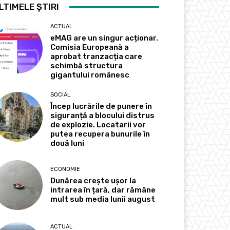
LTIMELE ȘTIRI
ACTUAL
eMAG are un singur acționar.
Comisia Europeană a
aprobat tranzacția care
schimbă structura
gigantului românesc
SOCIAL
Încep lucrările de punere în
siguranță a blocului distrus
de explozie. Locatarii vor
putea recupera bunurile în
două luni
ECONOMIE
Dunărea crește ușor la
intrarea în țară, dar rămâne
mult sub media lunii august
ACTUAL