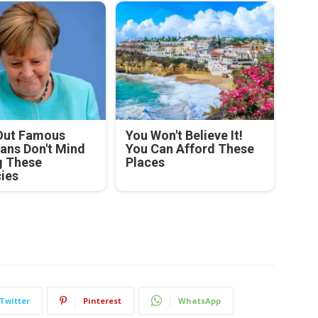
Out Famous
You Won't Believe It!
ians Don't Mind
You Can Afford These
g These
Places
cies
Twitter
Pinterest
WhatsApp