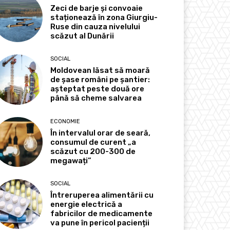
Zeci de barje și convoaie
staționează în zona Giurgiu-
Ruse din cauza nivelului
scăzut al Dunării
SOCIAL
Moldovean lăsat să moară
de șase români pe șantier:
așteptat peste două ore
până să cheme salvarea
ECONOMIE
În intervalul orar de seară,
consumul de curent „a
scăzut cu 200-300 de
megawați”
SOCIAL
Întreruperea alimentării cu
energie electrică a
fabricilor de medicamente
va pune în pericol pacienții