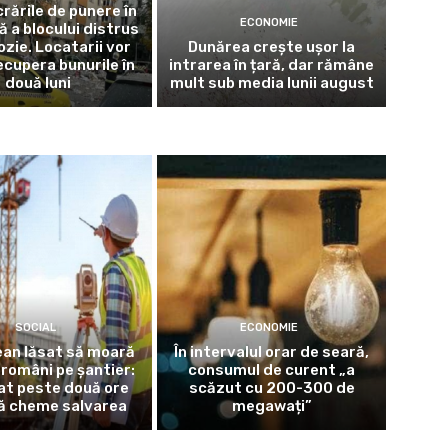
crările de punere în
ECONOMIE
ă a blocului distrus
ozie. Locatarii vor
Dunărea crește ușor la
ecupera bunurile în
intrarea în țară, dar rămâne
două luni
mult sub media lunii august
SOCIAL
ECONOMIE
an lăsat să moară
În intervalul orar de seară,
 români pe șantier:
consumul de curent „a
at peste două ore
scăzut cu 200-300 de
ă cheme salvarea
megawați”