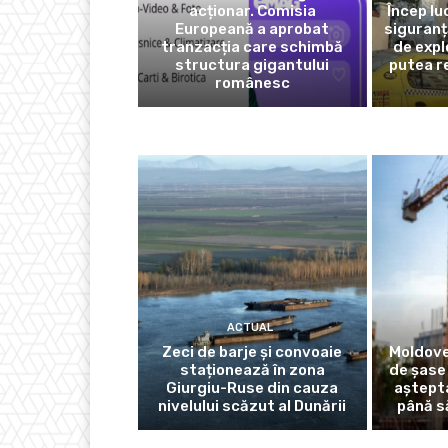
acționar. Comisia
Încep lu
Europeană a aprobat
siguranț
tranzacția care schimbă
de expl
structura gigantului
putea r
românesc
ACTUAL
Zeci de barje și convoaie
Moldove
staționează în zona
de șase
Giurgiu-Ruse din cauza
aștept
nivelului scăzut al Dunării
până s