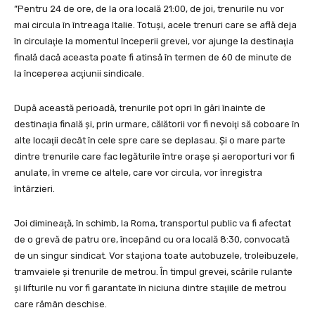
”Pentru 24 de ore, de la ora locală 21:00, de joi, trenurile nu vor
mai circula în întreaga Italie. Totuşi, acele trenuri care se află deja
în circulaţie la momentul începerii grevei, vor ajunge la destinaţia
finală dacă aceasta poate fi atinsă în termen de 60 de minute de
la începerea acţiunii sindicale.
După această perioadă, trenurile pot opri în gări înainte de
destinaţia finală şi, prin urmare, călătorii vor fi nevoiţi să coboare în
alte locaţii decât în cele spre care se deplasau. Şi o mare parte
dintre trenurile care fac legăturile între oraşe şi aeroporturi vor fi
anulate, în vreme ce altele, care vor circula, vor înregistra
întârzieri.
Joi dimineaţă, în schimb, la Roma, transportul public va fi afectat
de o grevă de patru ore, începând cu ora locală 8:30, convocată
de un singur sindicat. Vor staţiona toate autobuzele, troleibuzele,
tramvaiele şi trenurile de metrou. În timpul grevei, scările rulante
şi lifturile nu vor fi garantate în niciuna dintre staţiile de metrou
care rămân deschise.