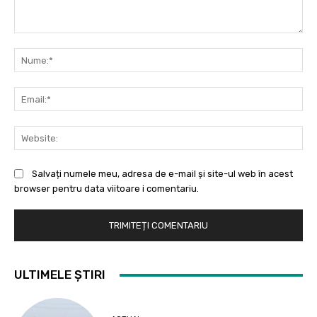
Comentariu:
Nu
Ema
Web
Salvați numele meu, adresa de e-mail și site-ul web în acest
browser pentru data viitoare i comentariu.
ULTIMELE ȘTIRI