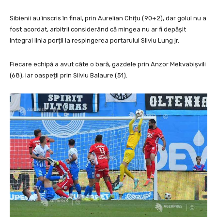
Sibienii au înscris în final, prin Aurelian Chițu (90+2), dar golul nu a
fost acordat, arbitrii considerând că mingea nu ar fi depășit
integral linia porții la respingerea portarului Silviu Lung jr.
Fiecare echipă a avut câte o bară, gazdele prin Anzor Mekvabișvili
(68), iar oaspeții prin Silviu Balaure (51).