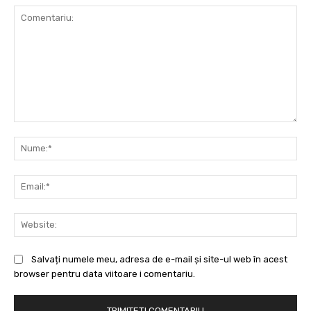
Comentariu:
Nu
Ema
Web
Salvați numele meu, adresa de e-mail și site-ul web în acest
browser pentru data viitoare i comentariu.