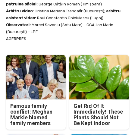
patrulea oficial:
George Cătălin Roman (Timișoara)
Arbitru video:
Cristina Mariana Trandafir (București);
arbitru
asistent video:
Raul Constantin Ghiciulescu (Lugoj)
Observatori:
Marcel Savaniu (Satu Mare) – CCA, Ion Marin
(București) – LPF
AGERPRES
Famous family
Get Rid Of It
conflict: Meghan
Immediately! These
Markle blamed
Plants Should Not
family members
Be Kept Indoor