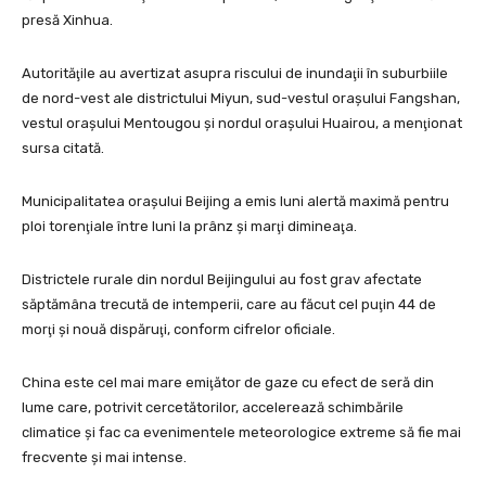
presă Xinhua.
Autorităţile au avertizat asupra riscului de inundaţii în suburbiile
de nord-vest ale districtului Miyun, sud-vestul oraşului Fangshan,
vestul oraşului Mentougou şi nordul oraşului Huairou, a menţionat
sursa citată.
Municipalitatea oraşului Beijing a emis luni alertă maximă pentru
ploi torenţiale între luni la prânz şi marţi dimineaţa.
Districtele rurale din nordul Beijingului au fost grav afectate
săptămâna trecută de intemperii, care au făcut cel puţin 44 de
morţi şi nouă dispăruţi, conform cifrelor oficiale.
China este cel mai mare emiţător de gaze cu efect de seră din
lume care, potrivit cercetătorilor, accelerează schimbările
climatice şi fac ca evenimentele meteorologice extreme să fie mai
frecvente şi mai intense.