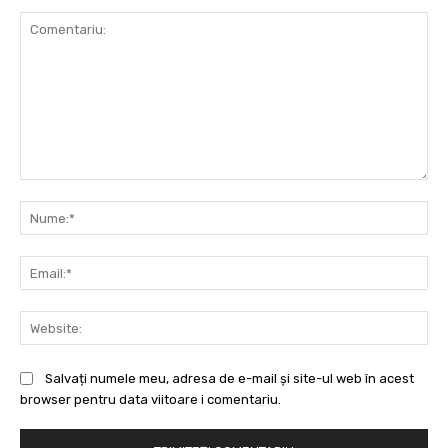
Comentariu:
Nu
Ema
Web
Salvați numele meu, adresa de e-mail și site-ul web în acest
browser pentru data viitoare i comentariu.